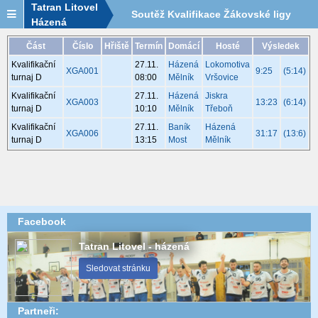
Tatran Litovel
Soutěž Kvalifikace Žákovské ligy
Házená
2022/2023 - tým Házená Mělník -
Část
Číslo
Hřiště
Termín
Domácí
Hosté
Výsledek
Kvalifikační
27.11.
Házená
Lokomotiva
rozpis utkání
XGA001
9:25
(5:14)
turnaj D
08:00
Mělník
Vršovice
Kvalifikační
27.11.
Házená
Jiskra
XGA003
13:23
(6:14)
turnaj D
10:10
Mělník
Třeboň
Kvalifikační
27.11.
Baník
Házená
XGA006
31:17
(13:6)
turnaj D
13:15
Most
Mělník
Facebook
Tatran Litovel - házená
Sledovat stránku
Partneři: