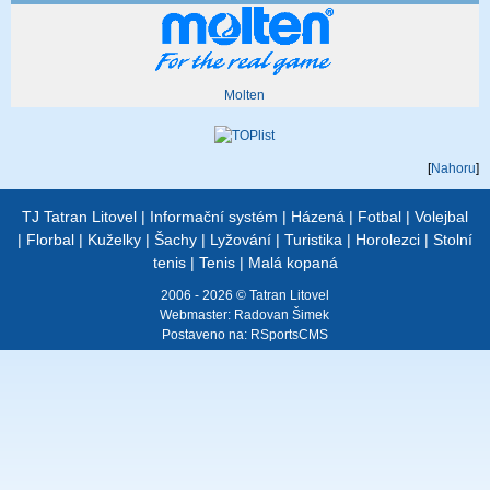
Molten
[
Nahoru
]
TJ Tatran Litovel
|
Informační systém
|
Házená
|
Fotbal
|
Volejbal
|
Florbal
|
Kuželky
|
Šachy
|
Lyžování
|
Turistika
|
Horolezci
|
Stolní
tenis
|
Tenis
|
Malá kopaná
2006 - 2026 © Tatran Litovel
Webmaster:
Radovan Šimek
Postaveno na:
RSportsCMS