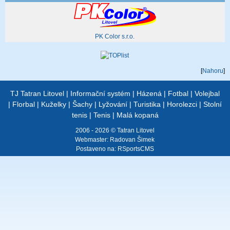
PK Color s.r.o.
[
Nahoru
]
TJ Tatran Litovel
|
Informační systém
|
Házená
|
Fotbal
|
Volejbal
|
Florbal
|
Kuželky
|
Šachy
|
Lyžování
|
Turistika
|
Horolezci
|
Stolní
tenis
|
Tenis
|
Malá kopaná
2006 - 2026 © Tatran Litovel
Webmaster:
Radovan Šimek
Postaveno na:
RSportsCMS