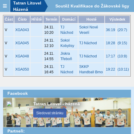
Tatran Litovel
Soutěž Kvalifikace do Žákovské ligy
Házená
2024/2025 - tým TJ Náchod - rozpis
Část
Číslo
Hřiště
Termín
Domácí
Hosté
Výsledek
24.11.
TJ
Sokol Nové
utkání
V
XGA043
36:19
(20:7)
10:20
Náchod
Veselí
24.11.
Sokol
V
XGA045
TJ Náchod
18:28
(9:15)
12:10
Kobylisy
24.11.
Jiskra
V
XGA048
TJ Náchod
17:17
(10:8)
14:55
Třeboň
24.11.
TJ
SKKP
V
XGA050
19:22
(10:11)
16:45
Náchod
Handball Brno
Facebook
Tatran Litovel - házená
Sledovat stránku
Partneři: