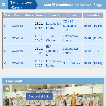
Tatran Litovel
Soutěž Kvalifikace do Žákovské ligy
Házená
2024/2025 - tým Lokomotiva Louny -
Část
Číslo
Hřiště
Termín
Domácí
Hosté
Výsledek
ČZ HBC
rozpis utkání
23.11.
Lokomotiva
VII
XGA062
Strakonice
19:30
(10:16)
08:55
Louny
1921
23.11.
TJ JM
Lokomotiva
VII
XGA064
25:18
(11:12)
10:45
Chodov
Louny
ELP
23.11.
Lokomotiva
VII
XGA066
Jablonec
22:32
(8:17)
12:35
Louny
n.N.
23.11.
Lokomotiva
VII
XGA068
Sokol Telnice
28:29
(18:10)
14:25
Louny
Facebook
Tatran Litovel - házená
Sledovat stránku