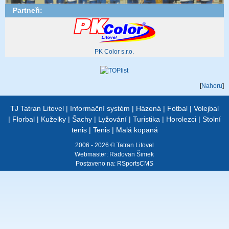
Partneři:
PK Color s.r.o.
[
Nahoru
]
TJ Tatran Litovel
|
Informační systém
|
Házená
|
Fotbal
|
Volejbal
|
Florbal
|
Kuželky
|
Šachy
|
Lyžování
|
Turistika
|
Horolezci
|
Stolní
tenis
|
Tenis
|
Malá kopaná
2006 - 2026 © Tatran Litovel
Webmaster:
Radovan Šimek
Postaveno na:
RSportsCMS