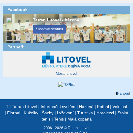
Facebook
Tatran Litovel - házená
Sledovat stránku
Partneři:
Město Litovel
[
Nahoru
]
TJ Tatran Litovel
|
Informační systém
|
Házená
|
Fotbal
|
Volejbal
|
Florbal
|
Kuželky
|
Šachy
|
Lyžování
|
Turistika
|
Horolezci
|
Stolní
tenis
|
Tenis
|
Malá kopaná
2006 - 2026 © Tatran Litovel