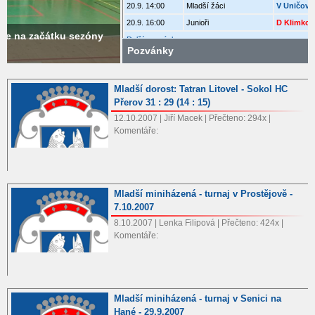
20.9. 14:00
Mladší žáci
V Uničov
20.9. 16:00
Junioři
D Klimkovice A
Další pozvánky...
Pozvánky
Mladší dorost: Tatran Litovel - Sokol HC
Přerov 31 : 29 (14 : 15)
12.10.2007 | Jiří Macek | Přečteno: 294x |
Komentáře:
Mladší miniházená - turnaj v Prostějově -
7.10.2007
8.10.2007 | Lenka Filipová | Přečteno: 424x |
Komentáře:
Mladší miniházená - turnaj v Senici na
Hané - 29.9.2007