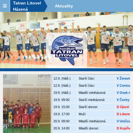
Tatran Litovel
Aktuality
Házená
12.9. (hláš.)
Starší žáci
V Žeravice
12.9. (hláš.)
Starší žáci
V Centrum Haná (v Žeravice)
19.9. (hláš.)
Mladší miniházená
V Osek n.B.
19.9. 09:00
Starší miniházená
V Čechy p. Kos.
19.9. 15:00
Starší dorost
D Újezd u Brna
19.9. 17:00
Muži
D Liberec
20.9. 09:00
Mladší miniházená
V Uničov
20.9. 14:00
Mladší dorost
D Kopřivnice