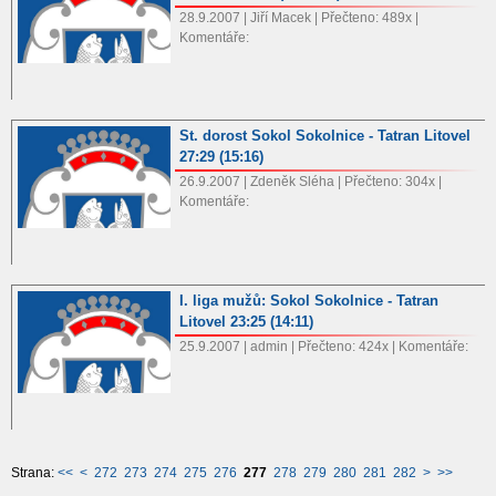
28.9.2007 | Jiří Macek | Přečteno: 489x |
Komentáře:
St. dorost Sokol Sokolnice - Tatran Litovel
27:29 (15:16)
26.9.2007 | Zdeněk Sléha | Přečteno: 304x |
Komentáře:
I. liga mužů: Sokol Sokolnice - Tatran
Litovel 23:25 (14:11)
25.9.2007 | admin | Přečteno: 424x | Komentáře:
Strana:
<<
<
272
273
274
275
276
277
278
279
280
281
282
>
>>