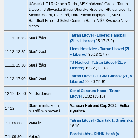
Účastníci: TJ Rožnov p.Radh., MŠK hádzaná Čadca, Tatran
Litovel, TJ Slovácká Slavia Uherské Hradiště, HK Ivančice, TJ
Slovan Modra, HC Zubří, Fatra-Slavia Napajedla, SKKP
Handball Brno, TJ Sokol Centrum Haná, MŠK Kysucké Nové
Mesto
Tatran Litovel - Liberec Handball
11.12. 10:35
Starší žáci
(ŽL, v Liberec)
15:17 (6:9)
Lions Hostivice - Tatran Litovel (ŽL,
11.12. 12:25
Starší žáci
v Liberec)
30:23 (17:7)
TJ Náchod - Tatran Litovel (ŽL, v
11.12. 15:10
Starší žáci
Liberec)
19:22 (11:10)
Tatran Litovel - TJ JM Chodov (ŽL, v
11.12. 17:00
Starší žáci
Liberec)
22:20 (11:9)
Sokol Centrum Haná - Tatran
12.12. 18:00
Mladší dorost
Litovel
31:32 (15:16)
Starší miniházená,
Vánoční Nutrend Cup 2022 - Velká
17.12.
Mladší miniházená
Bystřice
Tatran Litovel - Spartak 1. Brněnská
7.1. 09:00
Veteráni
16:10
Pozdní sběr - KHHK Haná (v
7.1. 09:30
Veteráni