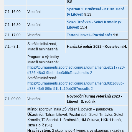
6:8
Spartak 1. Brněnská - KHHK Haná
7.1. 16:00
Veteráni
(v Litovel)
9:13
Sokol Trnávka - Sokol Krmelín (v
7.1. 16:30
Veteráni
Litovel)
15:4
7.1. 17:00
Veteráni
Tatran Litovel - Pozdní sběr
9:8
Starší miniházená,
7.1. - 8.1.
Hanácké pohár 2023 - Kostelec n.H.
Mladší miniházená
Program a výsledky:
Mladší miniházená:
https://tournaments.sportnect.com/cs/tournaments/eb217720-
d786-48a3-9beb-dee3d6cffaca/results-2
Starší miniházená:
https://tournaments.sportnect.com/cs/tournaments/f6b1d88b-
a738-4fb6-89fe-51b1a19bb267/results-2
Novoroční turnaj veteránů 2023 -
7.1. 09:00
Veteráni
Litovel - 8. ročník
Místo:
sportovní hala ZŠ Vítězná, povrch – palubovka
Účastníci:
Tatran Litovel, Pozdní sběr, Sokol Trnávka, Sokol
Krmelín, TJ Spartak 1. Brněnská, HM Ostrava, HKKH Haná,
Iskra Holíč (SK)
Hrací systém:
2 skupiny po 4 týmech, ve skupinách každý s