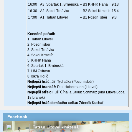
16:00
A3 Spartak 1. Brněnská
– B3 KHHK Haná
9:13
16:30
A2 Sokol Trnávka
– B2 Sokol Krmelín
15:4
17:00
A1 Tatran Litovel
– B1 Pozdní sběr
9:8
Konečné pořadí:
1. Tatran Litovel
2. Pozdní sběr
3. Sokol Trnávka
4. Sokol Krmelín
5. KHHK Haná
6. Spartak 1. Brněnská
7. HM Ostrava
8. Iskra Holíč
Nejlepší hráč:
Jiří Tydlačka (Pozdní sběr)
Nejlepší brankář:
Petr Habermann (Litovel)
Nejlepší střelci:
Jiří Číhal a Jakub Schmalz (oba Litovel, oba
18 branek)
Nejlepší hráč domácího celku:
Zdeněk Kuchař
Facebook
Tatran Litovel - házená