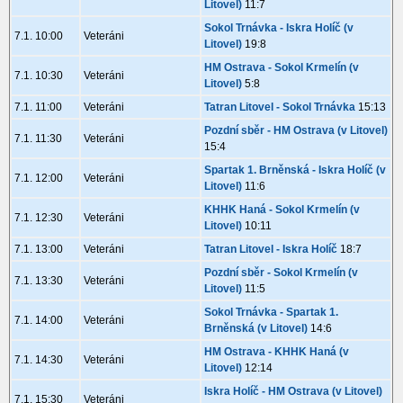
Litovel)
11:7
Sokol Trnávka - Iskra Holíč (v
7.1. 10:00
Veteráni
Litovel)
19:8
HM Ostrava - Sokol Krmelín (v
7.1. 10:30
Veteráni
Litovel)
5:8
7.1. 11:00
Veteráni
Tatran Litovel - Sokol Trnávka
15:13
Pozdní sběr - HM Ostrava (v Litovel)
7.1. 11:30
Veteráni
15:4
Spartak 1. Brněnská - Iskra Holíč (v
7.1. 12:00
Veteráni
Litovel)
11:6
KHHK Haná - Sokol Krmelín (v
7.1. 12:30
Veteráni
Litovel)
10:11
7.1. 13:00
Veteráni
Tatran Litovel - Iskra Holíč
18:7
Pozdní sběr - Sokol Krmelín (v
7.1. 13:30
Veteráni
Litovel)
11:5
Sokol Trnávka - Spartak 1.
7.1. 14:00
Veteráni
Brněnská (v Litovel)
14:6
HM Ostrava - KHHK Haná (v
7.1. 14:30
Veteráni
Litovel)
12:14
Iskra Holíč - HM Ostrava (v Litovel)
7.1. 15:30
Veteráni