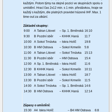
každým. Potom týmy na stejné pozici ve skupinách spolu o
umístění. Hrací čas 2x12 min. s 1 min. přestávkou, hraje se
každý s každým, dle platných pravidel házené IHF. Max. 1
time-out za utkání.
Základní skupiny:
9:00
A
Tatran Litovel
– Sp. 1. Brněnská
16:10
9:30
B
Pozdní sběr
– KHHK Haná
11:7
10:00
A
Sokol Trnávka
– Iskra Holíč
19:8
10:30
B
HM Ostrava
– Sokol Krmelín
5:8
11:00
A
Tatran Litovel
– Sokol Trnávka
15:13
11:30
B
Pozdní sběr
– HM Ostrava
15:4
12:00
A
Sp. 1. Brněnská
– Iskra Holíč
11:6
12:30
B
KHHK Haná
– Sokol Krmelín
10:11
13:00
A
Tatran Litovel
– Iskra Holíč
18:7
13:30
B
Pozdní sběr
– Sokol Krmelín
11:5
14:00
A
Sokol Trnávka
– Sp. 1. Brněnská
14:6
14:30
B
HM Ostrava
– KHHK Haná
12:14
Zápasy o umístění:
15:30
A4 Iskra Holíč
– B4 HM Ostrava
6:8