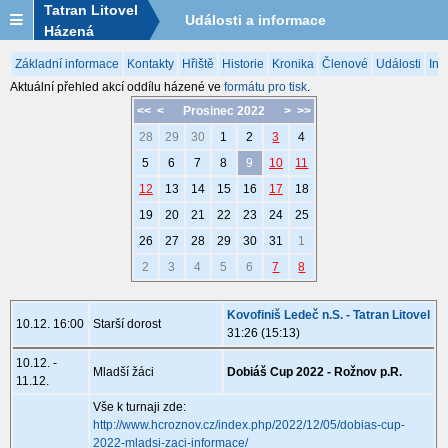
Tatran Litovel
Události a informace
Házená
Základní informace
Kontakty
Hřiště
Historie
Kronika
Členové
Události
Inf
Aktuální přehled akcí oddílu házené ve
formátu pro tisk
.
<<
<
Prosinec 2022
>
>>
28
29
30
1
2
3
4
5
6
7
8
9
10
11
12
13
14
15
16
17
18
19
20
21
22
23
24
25
26
27
28
29
30
31
1
2
3
4
5
6
7
8
Kovofiniš Ledeč n.S. - Tatran Litovel
10.12. 16:00
Starší dorost
31:26 (15:13)
10.12. -
Mladší žáci
Dobiáš Cup 2022 - Rožnov p.R.
11.12.
Vše k turnaji zde:
http://www.hcroznov.cz/index.php/2022/12/05/dobias-cup-
2022-mladsi-zaci-informace/