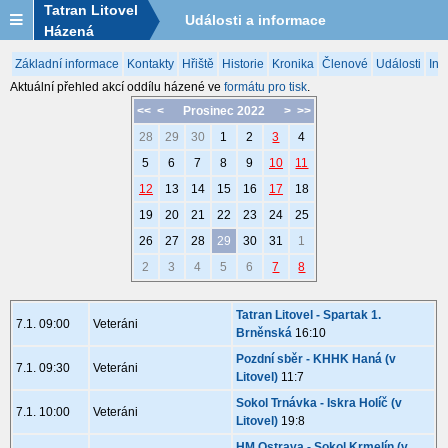
Tatran Litovel
Události a informace
Házená
Základní informace
Kontakty
Hřiště
Historie
Kronika
Členové
Události
Inf
Aktuální přehled akcí oddílu házené ve
formátu pro tisk
.
<<
<
Prosinec 2022
>
>>
28
29
30
1
2
3
4
5
6
7
8
9
10
11
12
13
14
15
16
17
18
19
20
21
22
23
24
25
26
27
28
29
30
31
1
2
3
4
5
6
7
8
Tatran Litovel - Spartak 1.
7.1. 09:00
Veteráni
Brněnská
16:10
Pozdní sběr - KHHK Haná (v
7.1. 09:30
Veteráni
Litovel)
11:7
Sokol Trnávka - Iskra Holíč (v
7.1. 10:00
Veteráni
Litovel)
19:8
HM Ostrava - Sokol Krmelín (v