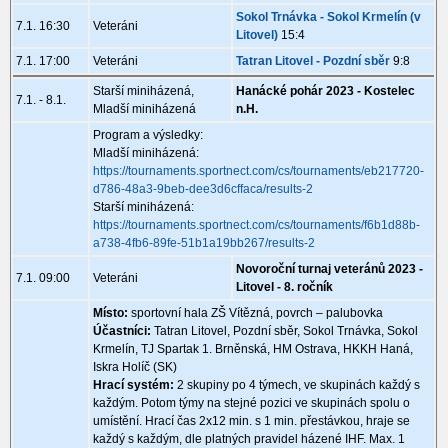
Sokol Trnávka - Sokol Krmelín (v
7.1. 16:30
Veteráni
Litovel)
15:4
7.1. 17:00
Veteráni
Tatran Litovel - Pozdní sběr
9:8
Starší miniházená,
Hanácké pohár 2023 - Kostelec
7.1. - 8.1.
Mladší miniházená
n.H.
Program a výsledky:
Mladší miniházená:
https://tournaments.sportnect.com/cs/tournaments/eb217720-
d786-48a3-9beb-dee3d6cffaca/results-2
Starší miniházená:
https://tournaments.sportnect.com/cs/tournaments/f6b1d88b-
a738-4fb6-89fe-51b1a19bb267/results-2
Novoroční turnaj veteránů 2023 -
7.1. 09:00
Veteráni
Litovel - 8. ročník
Místo:
sportovní hala ZŠ Vítězná, povrch – palubovka
Účastníci:
Tatran Litovel, Pozdní sběr, Sokol Trnávka, Sokol
Krmelín, TJ Spartak 1. Brněnská, HM Ostrava, HKKH Haná,
Iskra Holíč (SK)
Hrací systém:
2 skupiny po 4 týmech, ve skupinách každý s
každým. Potom týmy na stejné pozici ve skupinách spolu o
umístění. Hrací čas 2x12 min. s 1 min. přestávkou, hraje se
každý s každým, dle platných pravidel házené IHF. Max. 1