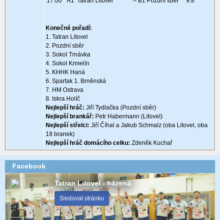
17:00
A1 Tatran Litovel
– B1 Pozdní sběr
9:8
Konečné pořadí:
1. Tatran Litovel
2. Pozdní sběr
3. Sokol Trnávka
4. Sokol Krmelín
5. KHHK Haná
6. Spartak 1. Brněnská
7. HM Ostrava
8. Iskra Holíč
Nejlepší hráč:
Jiří Tydlačka (Pozdní sběr)
Nejlepší brankář:
Petr Habermann (Litovel)
Nejlepší střelci:
Jiří Číhal a Jakub Schmalz (oba Litovel, oba
18 branek)
Nejlepší hráč domácího celku:
Zdeněk Kuchař
Facebook
Tatran Litovel - házená
Sledovat stránku