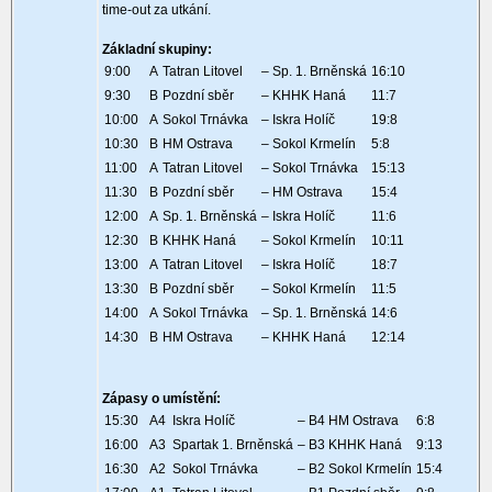
time-out za utkání.
Základní skupiny:
9:00
A
Tatran Litovel
– Sp. 1. Brněnská
16:10
9:30
B
Pozdní sběr
– KHHK Haná
11:7
10:00
A
Sokol Trnávka
– Iskra Holíč
19:8
10:30
B
HM Ostrava
– Sokol Krmelín
5:8
11:00
A
Tatran Litovel
– Sokol Trnávka
15:13
11:30
B
Pozdní sběr
– HM Ostrava
15:4
12:00
A
Sp. 1. Brněnská
– Iskra Holíč
11:6
12:30
B
KHHK Haná
– Sokol Krmelín
10:11
13:00
A
Tatran Litovel
– Iskra Holíč
18:7
13:30
B
Pozdní sběr
– Sokol Krmelín
11:5
14:00
A
Sokol Trnávka
– Sp. 1. Brněnská
14:6
14:30
B
HM Ostrava
– KHHK Haná
12:14
Zápasy o umístění:
15:30
A4 Iskra Holíč
– B4 HM Ostrava
6:8
16:00
A3 Spartak 1. Brněnská
– B3 KHHK Haná
9:13
16:30
A2 Sokol Trnávka
– B2 Sokol Krmelín
15:4