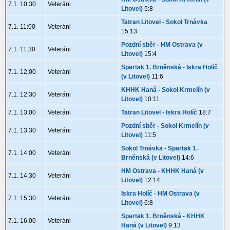
7.1. 10:30
Veteráni
Litovel)
5:8
Tatran Litovel - Sokol Trnávka
7.1. 11:00
Veteráni
15:13
Pozdní sběr - HM Ostrava (v
7.1. 11:30
Veteráni
Litovel)
15:4
Spartak 1. Brněnská - Iskra Holíč
7.1. 12:00
Veteráni
(v Litovel)
11:6
KHHK Haná - Sokol Krmelín (v
7.1. 12:30
Veteráni
Litovel)
10:11
7.1. 13:00
Veteráni
Tatran Litovel - Iskra Holíč
18:7
Pozdní sběr - Sokol Krmelín (v
7.1. 13:30
Veteráni
Litovel)
11:5
Sokol Trnávka - Spartak 1.
7.1. 14:00
Veteráni
Brněnská (v Litovel)
14:6
HM Ostrava - KHHK Haná (v
7.1. 14:30
Veteráni
Litovel)
12:14
Iskra Holíč - HM Ostrava (v
7.1. 15:30
Veteráni
Litovel)
6:8
Spartak 1. Brněnská - KHHK
7.1. 16:00
Veteráni
Haná (v Litovel)
9:13