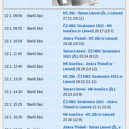
HC Zlín - Tatran Litovel (ŽL, v Litovel)
22.1. 09:00
Starší žáci
27:21 (16:11)
ČZ HBC Strakonice 1921 - HK
22.1. 09:55
Starší žáci
Ivančice (v Litovel)
20:17 (15:7)
Jiskra Třeboň - HC Zlín (v Litovel)
22.1. 10:50
Starší žáci
15:26 (10:13)
Tatran Litovel - ČZ HBC Strakonice
22.1. 11:45
Starší žáci
1921 (ŽL)
15:24 (9:12)
HK Ivančice - Jiskra Třeboň (v
22.1. 12:40
Starší žáci
Litovel)
29:19 (14:12)
HC Zlín - ČZ HBC Strakonice 1921 (v
22.1. 13:35
Starší žáci
Litovel)
19:22 (11:11)
Tatran Litovel - HK Ivančice (ŽL)
22.1. 14:30
Starší žáci
25:23 (13:9)
ČZ HBC Strakonice 1921 - Jiskra
22.1. 15:25
Starší žáci
Třeboň (v Litovel)
21:11 (11:6)
HK Ivančice - HC Zlín (v Litovel)
22.1. 16:20
Starší žáci
22:20 (12:9)
Jiskra Třeboň - Tatran Litovel (ŽL, v