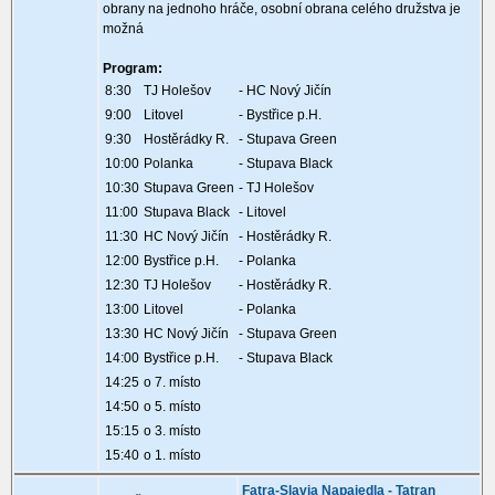
obrany na jednoho hráče, osobní obrana celého družstva je
možná
Program:
8:30
TJ Holešov
- HC Nový Jičín
9:00
Litovel
- Bystřice p.H.
9:30
Hostěrádky R.
- Stupava Green
10:00
Polanka
- Stupava Black
10:30
Stupava Green
- TJ Holešov
11:00
Stupava Black
- Litovel
11:30
HC Nový Jičín
- Hostěrádky R.
12:00
Bystřice p.H.
- Polanka
12:30
TJ Holešov
- Hostěrádky R.
13:00
Litovel
- Polanka
13:30
HC Nový Jičín
- Stupava Green
14:00
Bystřice p.H.
- Stupava Black
14:25
o 7. místo
14:50
o 5. místo
15:15
o 3. místo
15:40
o 1. místo
Fatra-Slavia Napajedla - Tatran