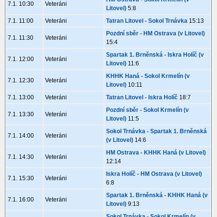
7.1. 10:30
Veteráni
Litovel)
5:8
7.1. 11:00
Veteráni
Tatran Litovel - Sokol Trnávka
15:13
Pozdní sběr - HM Ostrava (v Litovel)
7.1. 11:30
Veteráni
15:4
Spartak 1. Brněnská - Iskra Holíč (v
7.1. 12:00
Veteráni
Litovel)
11:6
KHHK Haná - Sokol Krmelín (v
7.1. 12:30
Veteráni
Litovel)
10:11
7.1. 13:00
Veteráni
Tatran Litovel - Iskra Holíč
18:7
Pozdní sběr - Sokol Krmelín (v
7.1. 13:30
Veteráni
Litovel)
11:5
Sokol Trnávka - Spartak 1. Brněnská
7.1. 14:00
Veteráni
(v Litovel)
14:6
HM Ostrava - KHHK Haná (v Litovel)
7.1. 14:30
Veteráni
12:14
Iskra Holíč - HM Ostrava (v Litovel)
7.1. 15:30
Veteráni
6:8
Spartak 1. Brněnská - KHHK Haná (v
7.1. 16:00
Veteráni
Litovel)
9:13
Sokol Trnávka - Sokol Krmelín (v