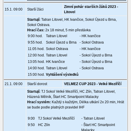
Zimní pohár starších žáků 2023 -
15.1. 09:00
Starší žáci
Litovel
Startují:
Tatran Litovel, HK Ivančice, Sokol Újezd u Brna,
Sokol Ostrava.
Hrací čas:
2x 18 minut, 5 min přestávka
9:00 hod.
Tatran Litovel
- HK Ivančice
9:55 hod.
Sokol Újezd u Brna
- Sokol Ostrava
11:05 hod.
Sokol Ostrava
- HK Ivančice
12:00 hod.
Tatran Litovel
- Sokol Újezd u Brna
13:05 hod.
HK Ivančice
- Sokol Újezd u Brna
14:00 hod.
Tatran Litovel
- Sokol Ostrava
15:00 hod.
Vyhlášení výsledků
21.1. 09:00
Starší dorost
VELMEZ CUP 2023 - Velké Meziříčí
Startují:
TJ Sokol Velké Meziříčí, HC Zlín, Tatran Litovel,
Házená Mělník, Štart HC Smartpoint Malacky
Hrací systém:
Každý s každým, Délka utkání 2x 20 min, Hrát
se bude podle platných pravidel IHF
9:00
TJ Sokol Velké Meziříčí
- Tatran Litovel
9:50
HC Zlín
- Štart HC Smartpoint
Malacky