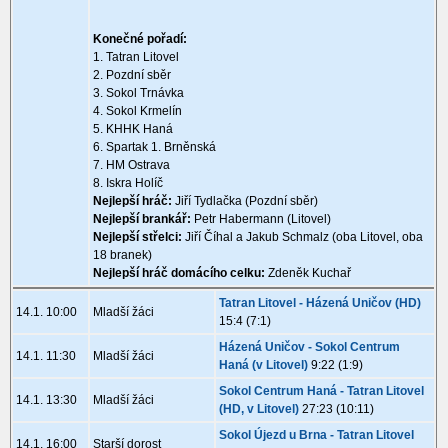
Konečné pořadí:
1. Tatran Litovel
2. Pozdní sběr
3. Sokol Trnávka
4. Sokol Krmelín
5. KHHK Haná
6. Spartak 1. Brněnská
7. HM Ostrava
8. Iskra Holíč
Nejlepší hráč:
Jiří Tydlačka (Pozdní sběr)
Nejlepší brankář:
Petr Habermann (Litovel)
Nejlepší střelci:
Jiří Číhal a Jakub Schmalz (oba Litovel, oba
18 branek)
Nejlepší hráč domácího celku:
Zdeněk Kuchař
Tatran Litovel - Házená Uničov (HD)
14.1. 10:00
Mladší žáci
15:4 (7:1)
Házená Uničov - Sokol Centrum
14.1. 11:30
Mladší žáci
Haná (v Litovel)
9:22 (1:9)
Sokol Centrum Haná - Tatran Litovel
14.1. 13:30
Mladší žáci
(HD, v Litovel)
27:23 (10:11)
Sokol Újezd u Brna - Tatran Litovel
14.1. 16:00
Starší dorost