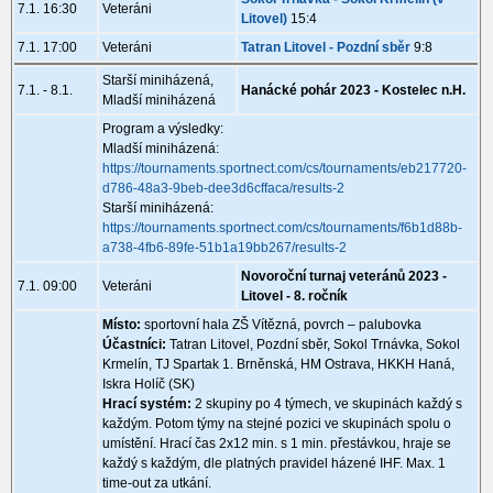
7.1. 16:30
Veteráni
Litovel)
15:4
7.1. 17:00
Veteráni
Tatran Litovel - Pozdní sběr
9:8
Starší miniházená,
7.1. - 8.1.
Hanácké pohár 2023 - Kostelec n.H.
Mladší miniházená
Program a výsledky:
Mladší miniházená:
https://tournaments.sportnect.com/cs/tournaments/eb217720-
d786-48a3-9beb-dee3d6cffaca/results-2
Starší miniházená:
https://tournaments.sportnect.com/cs/tournaments/f6b1d88b-
a738-4fb6-89fe-51b1a19bb267/results-2
Novoroční turnaj veteránů 2023 -
7.1. 09:00
Veteráni
Litovel - 8. ročník
Místo:
sportovní hala ZŠ Vítězná, povrch – palubovka
Účastníci:
Tatran Litovel, Pozdní sběr, Sokol Trnávka, Sokol
Krmelín, TJ Spartak 1. Brněnská, HM Ostrava, HKKH Haná,
Iskra Holíč (SK)
Hrací systém:
2 skupiny po 4 týmech, ve skupinách každý s
každým. Potom týmy na stejné pozici ve skupinách spolu o
umístění. Hrací čas 2x12 min. s 1 min. přestávkou, hraje se
každý s každým, dle platných pravidel házené IHF. Max. 1
time-out za utkání.