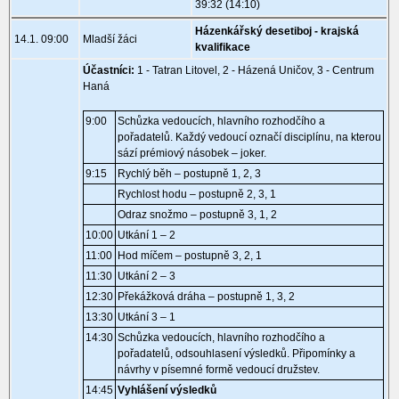
39:32 (14:10)
Házenkářský desetiboj - krajská
14.1. 09:00
Mladší žáci
kvalifikace
Účastníci:
1 - Tatran Litovel, 2 - Házená Uničov, 3 - Centrum
Haná
9:00
Schůzka vedoucích, hlavního rozhodčího a
pořadatelů. Každý vedoucí označí disciplínu, na kterou
sází prémiový násobek – joker.
9:15
Rychlý běh – postupně 1, 2, 3
Rychlost hodu – postupně 2, 3, 1
Odraz snožmo – postupně 3, 1, 2
10:00
Utkání 1 – 2
11:00
Hod míčem – postupně 3, 2, 1
11:30
Utkání 2 – 3
12:30
Překážková dráha – postupně 1, 3, 2
13:30
Utkání 3 – 1
14:30
Schůzka vedoucích, hlavního rozhodčího a
pořadatelů, odsouhlasení výsledků. Připomínky a
návrhy v písemné formě vedoucí družstev.
14:45
Vyhlášení výsledků