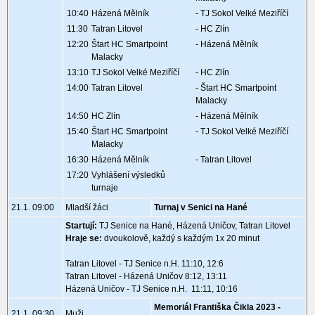
10:40
Házená Mělník
- TJ Sokol Velké Meziříčí
11:30
Tatran Litovel
- HC Zlín
12:20
Štart HC Smartpoint
- Házená Mělník
Malacky
13:10
TJ Sokol Velké Meziříčí
- HC Zlín
14:00
Tatran Litovel
- Štart HC Smartpoint
Malacky
14:50
HC Zlín
- Házená Mělník
15:40
Štart HC Smartpoint
- TJ Sokol Velké Meziříčí
Malacky
16:30
Házená Mělník
- Tatran Litovel
17:20
Vyhlášení výsledků
turnaje
21.1. 09:00
Mladší žáci
Turnaj v Senici na Hané
Startují:
TJ Senice na Hané, Házená Uničov, Tatran Litovel
Hraje se:
dvoukolově, každý s každým 1x 20 minut
Tatran Litovel - TJ Senice n.H. 11:10, 12:6
Tatran Litovel - Házená Uničov 8:12, 13:11
Házená Uničov - TJ Senice n.H. 11:11, 10:16
Memoriál Františka Čikla 2023 -
21.1. 09:30
Muži