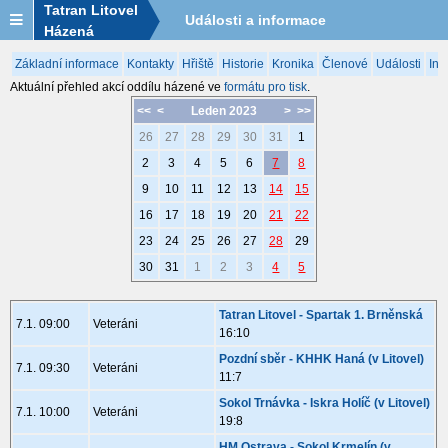
Tatran Litovel
Události a informace
Házená
Základní informace
Kontakty
Hřiště
Historie
Kronika
Členové
Události
Inf
Aktuální přehled akcí oddílu házené ve
formátu pro tisk
.
<<
<
Leden 2023
>
>>
26
27
28
29
30
31
1
2
3
4
5
6
7
8
9
10
11
12
13
14
15
16
17
18
19
20
21
22
23
24
25
26
27
28
29
30
31
1
2
3
4
5
Tatran Litovel - Spartak 1. Brněnská
7.1. 09:00
Veteráni
16:10
Pozdní sběr - KHHK Haná (v Litovel)
7.1. 09:30
Veteráni
11:7
Sokol Trnávka - Iskra Holíč (v Litovel)
7.1. 10:00
Veteráni
19:8
HM Ostrava - Sokol Krmelín (v