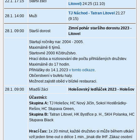
22.1. 17:15
Starší žáci
Litovel)
24:25 (11:10)
TJ Náchod - Tatran Litovel
21:27
28.1. 14:00
Muži
(9:15)
Zimní pohár staršího dorostu 2023 -
28.1. 09:00
Starší dorost
Litovel
Startují ročníky nar. 2004 - 2005.
Maximálně 6 týmů.
Startovné 2000 Kč/družstvo.
Hrací doba a rozlosování dle počtu přihlášených družstev.
Maximálně do 17 hodin.
Přihlášky do 14.1.2023
v tomto odkaze
.
Občerstvení v bufetu haly.
Možnost zajistit oběd v blízké restauraci.
28.1. 09:00
Mladší žáci
Holešovský ledňáček 2023 - Holešov
Účastníci:
Skupina A:
TJ Holešov, HC Nový Jičín, Sokol Hostěrádky-
Rešov, HC Stupava Green,
Skupina B:
Tatran Litovel, HK Bystřice p. H., SKH Polanka, HC
Stupava Black
Hrací čas:
1x 20 minut, každé družstvo si může během utkání
vzít jeden time-out o délce 1 min., jinak dle IHF. Zákaz osobní