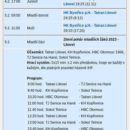
4.2. 17:00
Junioři
Litovel
19:25 (11:11)
HK Bystřice p.H. - Tatran Litovel
5.2. 09:00
Mladší dorost
24:25 (9:12)
HK Bystřice p.H. - Tatran Litovel
5.2. 11:00
Muži
29:33 (17:20)
Zimní pohár mladších žáků 2023 -
5.2.
Mladší žáci
Litovel
Účastníci:
Tatran Litovel, KH Kopřivnice, HBC Olomouc 1966,
TJ Senice na Hané, Sokol Telnice.
Hrací systém:
2x15 min. s 2 min přestávkou, hraje se každý s
každým, dle platných pravidel házené IHF.
Program:
9:00 hod.
Tatran Litovel
- TJ Senice na Hané
9:40 hod.
KH Kopřivnice
- Sokol Telnice
10:20 hod.
HBC Olomouc
- Tatran Litovel
11:00 hod.
TJ Senice na Hané
- KH Kopřivnice
11:40 hod.
Sokol Telnice
- HBC Olomouc
12:20 hod.
Tatran Litovel
- KH Kopřivnice
13:00 hod.
TJ Senice na Hané
- Sokol Telnice
13:40 hod.
KH Kopřivnice
- HBC Olomouc