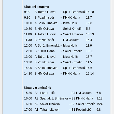
Základní skupiny:
9:00
A
Tatran Litovel
– Sp. 1. Brněnská
16:10
9:30
B
Pozdní sběr
– KHHK Haná
11:7
10:00
A
Sokol Trnávka
– Iskra Holíč
19:8
10:30
B
HM Ostrava
– Sokol Krmelín
5:8
11:00
A
Tatran Litovel
– Sokol Trnávka
15:13
11:30
B
Pozdní sběr
– HM Ostrava
15:4
12:00
A
Sp. 1. Brněnská
– Iskra Holíč
11:6
12:30
B
KHHK Haná
– Sokol Krmelín
10:11
13:00
A
Tatran Litovel
– Iskra Holíč
18:7
13:30
B
Pozdní sběr
– Sokol Krmelín
11:5
14:00
A
Sokol Trnávka
– Sp. 1. Brněnská
14:6
14:30
B
HM Ostrava
– KHHK Haná
12:14
Zápasy o umístění:
15:30
A4 Iskra Holíč
– B4 HM Ostrava
6:8
16:00
A3 Spartak 1. Brněnská
– B3 KHHK Haná
9:13
16:30
A2 Sokol Trnávka
– B2 Sokol Krmelín
15:4
17:00
A1 Tatran Litovel
– B1 Pozdní sběr
9:8