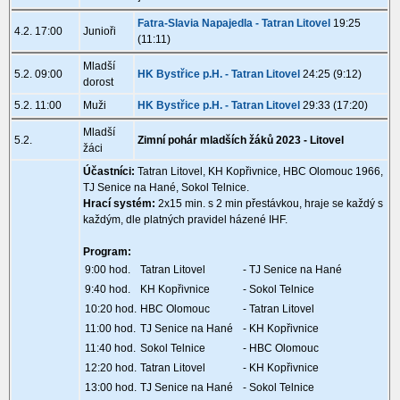
Fatra-Slavia Napajedla - Tatran Litovel
19:25
4.2. 17:00
Junioři
(11:11)
Mladší
5.2. 09:00
HK Bystřice p.H. - Tatran Litovel
24:25 (9:12)
dorost
5.2. 11:00
Muži
HK Bystřice p.H. - Tatran Litovel
29:33 (17:20)
Mladší
5.2.
Zimní pohár mladších žáků 2023 - Litovel
žáci
Účastníci:
Tatran Litovel, KH Kopřivnice, HBC Olomouc 1966,
TJ Senice na Hané, Sokol Telnice.
Hrací systém:
2x15 min. s 2 min přestávkou, hraje se každý s
každým, dle platných pravidel házené IHF.
Program:
9:00 hod.
Tatran Litovel
- TJ Senice na Hané
9:40 hod.
KH Kopřivnice
- Sokol Telnice
10:20 hod.
HBC Olomouc
- Tatran Litovel
11:00 hod.
TJ Senice na Hané
- KH Kopřivnice
11:40 hod.
Sokol Telnice
- HBC Olomouc
12:20 hod.
Tatran Litovel
- KH Kopřivnice
13:00 hod.
TJ Senice na Hané
- Sokol Telnice