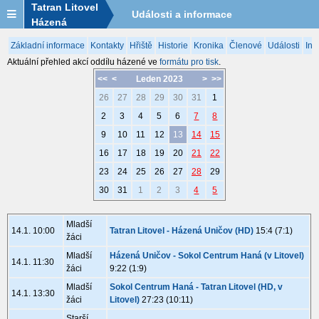
Tatran Litovel
Události a informace
Házená
Základní informace
Kontakty
Hřiště
Historie
Kronika
Členové
Události
Inf
Aktuální přehled akcí oddílu házené ve
formátu pro tisk
.
<<
<
Leden 2023
>
>>
26
27
28
29
30
31
1
2
3
4
5
6
7
8
9
10
11
12
13
14
15
16
17
18
19
20
21
22
23
24
25
26
27
28
29
30
31
1
2
3
4
5
Mladší
14.1. 10:00
Tatran Litovel - Házená Uničov (HD)
15:4 (7:1)
žáci
Mladší
Házená Uničov - Sokol Centrum Haná (v Litovel)
14.1. 11:30
žáci
9:22 (1:9)
Mladší
Sokol Centrum Haná - Tatran Litovel (HD, v
14.1. 13:30
žáci
Litovel)
27:23 (10:11)
Starší