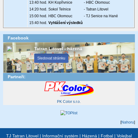
13:40 hod.
KH Kopřivnice
- HBC Olomouc
14:20 hod.
Sokol Telnice
- Tatran Litovel
15:00 hod.
HBC Olomouc
- TJ Senice na Hané
15:40 hod.
Vyhlášení výsledků
Facebook
Tatran Litovel - házená
Sledovat stránku
Partneři:
PK Color s.r.o.
[
Nahoru
]
TJ Tatran Litovel
|
Informační systém
|
Házená
|
Fotbal
|
Volejbal