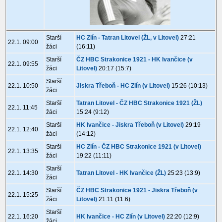
Starší
HC Zlín - Tatran Litovel (ŽL, v Litovel)
27:21
22.1. 09:00
žáci
(16:11)
Starší
ČZ HBC Strakonice 1921 - HK Ivančice (v
22.1. 09:55
žáci
Litovel)
20:17 (15:7)
Starší
22.1. 10:50
Jiskra Třeboň - HC Zlín (v Litovel)
15:26 (10:13)
žáci
Starší
Tatran Litovel - ČZ HBC Strakonice 1921 (ŽL)
22.1. 11:45
žáci
15:24 (9:12)
Starší
HK Ivančice - Jiskra Třeboň (v Litovel)
29:19
22.1. 12:40
žáci
(14:12)
Starší
HC Zlín - ČZ HBC Strakonice 1921 (v Litovel)
22.1. 13:35
žáci
19:22 (11:11)
Starší
22.1. 14:30
Tatran Litovel - HK Ivančice (ŽL)
25:23 (13:9)
žáci
Starší
ČZ HBC Strakonice 1921 - Jiskra Třeboň (v
22.1. 15:25
žáci
Litovel)
21:11 (11:6)
Starší
22.1. 16:20
HK Ivančice - HC Zlín (v Litovel)
22:20 (12:9)
žáci