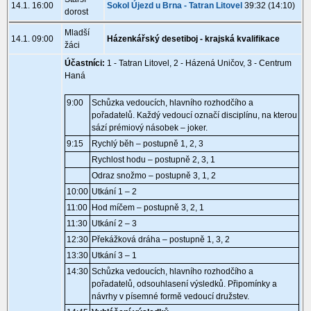
14.1. 16:00
Sokol Újezd u Brna - Tatran Litovel
39:32 (14:10)
dorost
Mladší
14.1. 09:00
Házenkářský desetiboj - krajská kvalifikace
žáci
Účastníci:
1 - Tatran Litovel, 2 - Házená Uničov, 3 - Centrum
Haná
9:00
Schůzka vedoucích, hlavního rozhodčího a
pořadatelů. Každý vedoucí označí disciplínu, na kterou
sází prémiový násobek – joker.
9:15
Rychlý běh – postupně 1, 2, 3
Rychlost hodu – postupně 2, 3, 1
Odraz snožmo – postupně 3, 1, 2
10:00
Utkání 1 – 2
11:00
Hod míčem – postupně 3, 2, 1
11:30
Utkání 2 – 3
12:30
Překážková dráha – postupně 1, 3, 2
13:30
Utkání 3 – 1
14:30
Schůzka vedoucích, hlavního rozhodčího a
pořadatelů, odsouhlasení výsledků. Připomínky a
návrhy v písemné formě vedoucí družstev.