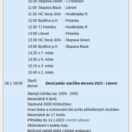
10:30
Stupava Green
- TJ Holešov
11:00
Stupava Black
- Litovel
11:30
HC Nový Jičín
- Hostěrádky R.
12:00
Bystřice p.H.
- Polanka
12:30
TJ Holešov
- Hostěrádky R.
13:00
Litovel
- Polanka
13:30
HC Nový Jičín
- Stupava Green
14:00
Bystřice p.H.
- Stupava Black
14:25
o 7. místo
14:50
o 5. místo
15:15
o 3. místo
15:40
o 1. místo
Starší
28.1. 09:00
Zimní pohár staršího dorostu 2023 - Litovel
dorost
Startují ročníky nar. 2004 - 2005.
Maximálně 6 týmů.
Startovné 2000 Kč/družstvo.
Hrací doba a rozlosování dle počtu přihlášených družstev.
Maximálně do 17 hodin.
Přihlášky do 14.1.2023
v tomto odkaze
.
Občerstvení v bufetu haly.
Možnost zajistit oběd v blízké restauraci.