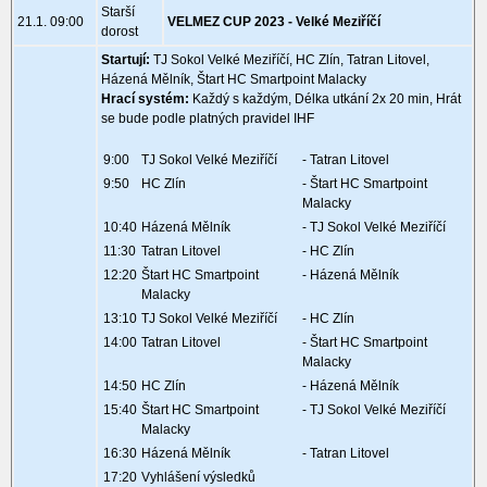
Starší
21.1. 09:00
VELMEZ CUP 2023 - Velké Meziříčí
dorost
Startují:
TJ Sokol Velké Meziříčí, HC Zlín, Tatran Litovel,
Házená Mělník, Štart HC Smartpoint Malacky
Hrací systém:
Každý s každým, Délka utkání 2x 20 min, Hrát
se bude podle platných pravidel IHF
9:00
TJ Sokol Velké Meziříčí
- Tatran Litovel
9:50
HC Zlín
- Štart HC Smartpoint
Malacky
10:40
Házená Mělník
- TJ Sokol Velké Meziříčí
11:30
Tatran Litovel
- HC Zlín
12:20
Štart HC Smartpoint
- Házená Mělník
Malacky
13:10
TJ Sokol Velké Meziříčí
- HC Zlín
14:00
Tatran Litovel
- Štart HC Smartpoint
Malacky
14:50
HC Zlín
- Házená Mělník
15:40
Štart HC Smartpoint
- TJ Sokol Velké Meziříčí
Malacky
16:30
Házená Mělník
- Tatran Litovel
17:20
Vyhlášení výsledků