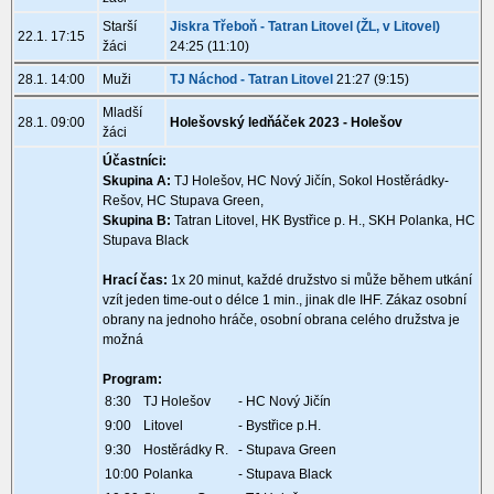
Starší
Jiskra Třeboň - Tatran Litovel (ŽL, v Litovel)
22.1. 17:15
žáci
24:25 (11:10)
28.1. 14:00
Muži
TJ Náchod - Tatran Litovel
21:27 (9:15)
Mladší
28.1. 09:00
Holešovský ledňáček 2023 - Holešov
žáci
Účastníci:
Skupina A:
TJ Holešov, HC Nový Jičín, Sokol Hostěrádky-
Rešov, HC Stupava Green,
Skupina B:
Tatran Litovel, HK Bystřice p. H., SKH Polanka, HC
Stupava Black
Hrací čas:
1x 20 minut, každé družstvo si může během utkání
vzít jeden time-out o délce 1 min., jinak dle IHF. Zákaz osobní
obrany na jednoho hráče, osobní obrana celého družstva je
možná
Program:
8:30
TJ Holešov
- HC Nový Jičín
9:00
Litovel
- Bystřice p.H.
9:30
Hostěrádky R.
- Stupava Green
10:00
Polanka
- Stupava Black