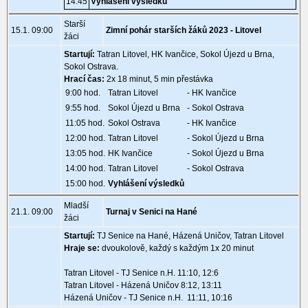
14:45
Vyhlášení výsledků
Starší
15.1. 09:00
Zimní pohár starších žáků 2023 - Litovel
žáci
Startují:
Tatran Litovel, HK Ivančice, Sokol Újezd u Brna,
Sokol Ostrava.
Hrací čas:
2x 18 minut, 5 min přestávka
9:00 hod.
Tatran Litovel
- HK Ivančice
9:55 hod.
Sokol Újezd u Brna
- Sokol Ostrava
11:05 hod.
Sokol Ostrava
- HK Ivančice
12:00 hod.
Tatran Litovel
- Sokol Újezd u Brna
13:05 hod.
HK Ivančice
- Sokol Újezd u Brna
14:00 hod.
Tatran Litovel
- Sokol Ostrava
15:00 hod.
Vyhlášení výsledků
Mladší
21.1. 09:00
Turnaj v Senici na Hané
žáci
Startují:
TJ Senice na Hané, Házená Uničov, Tatran Litovel
Hraje se:
dvoukolově, každý s každým 1x 20 minut
Tatran Litovel - TJ Senice n.H. 11:10, 12:6
Tatran Litovel - Házená Uničov 8:12, 13:11
Házená Uničov - TJ Senice n.H. 11:11, 10:16