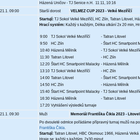
Házená Uničov - TJ Senice n.H. 11:11, 10:16
21.1. 09:00
Starší dorost
VELMEZ CUP 2023 - Velké Meziříčí
Startují:
TJ Sokol Velké Meziříčí, HC Zlín, Tatran Litovel, 
Hrací systém:
Každý s každým, Délka utkání 2x 20 min, Hr
9:00
TJ Sokol Velké Meziříčí
- Tatran Litovel
9:50
HC Zlín
- Štart HC Smartpoint 
10:40
Házená Mělník
- TJ Sokol Velké Meziří
11:30
Tatran Litovel
- HC Zlín
12:20
Štart HC Smartpoint Malacky
- Házená Mělník
13:10
TJ Sokol Velké Meziříčí
- HC Zlín
14:00
Tatran Litovel
- Štart HC Smartpoint 
14:50
HC Zlín
- Házená Mělník
15:40
Štart HC Smartpoint Malacky
- TJ Sokol Velké Meziří
16:30
Házená Mělník
- Tatran Litovel
17:20
Vyhlášení výsledků turnaje
21.1. 09:30
Muži
Memoriál Františka Čikla 2023 - Litovel
Po dvouleté odmlce pořádáme přípravný turnaj mužů na poč
Františka Čikla
.
Startují:
Tatran Litovel, HBC Olomouc 1966, Házená Velká 
Hraje se: každý s každým, 2x30 minut