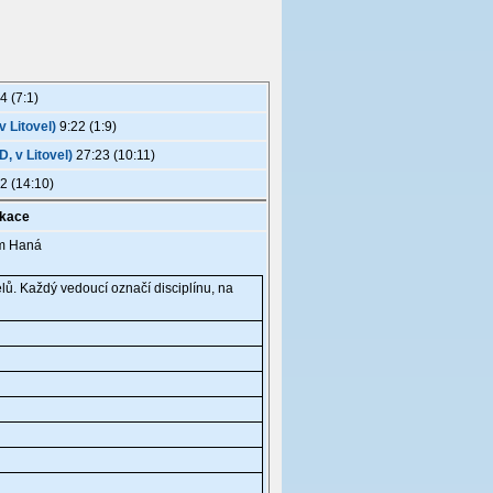
4 (7:1)
 Litovel)
9:22 (1:9)
, v Litovel)
27:23 (10:11)
2 (14:10)
ikace
rum Haná
ů. Každý vedoucí označí disciplínu, na