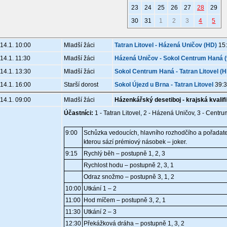
23
24
25
26
27
28
29
30
31
1
2
3
4
5
14.1. 10:00
Mladší žáci
Tatran Litovel - Házená Uničov (HD)
15:
14.1. 11:30
Mladší žáci
Házená Uničov - Sokol Centrum Haná (v
14.1. 13:30
Mladší žáci
Sokol Centrum Haná - Tatran Litovel (HD
14.1. 16:00
Starší dorost
Sokol Újezd u Brna - Tatran Litovel
39:3
14.1. 09:00
Mladší žáci
Házenkářský desetiboj - krajská kvalif
Účastníci:
1 - Tatran Litovel, 2 - Házená Uničov, 3 - Cent
9:00
Schůzka vedoucích, hlavního rozhodčího a pořadatel
kterou sází prémiový násobek – joker.
9:15
Rychlý běh – postupně 1, 2, 3
Rychlost hodu – postupně 2, 3, 1
Odraz snožmo – postupně 3, 1, 2
10:00
Utkání 1 – 2
11:00
Hod míčem – postupně 3, 2, 1
11:30
Utkání 2 – 3
12:30
Překážková dráha – postupně 1, 3, 2