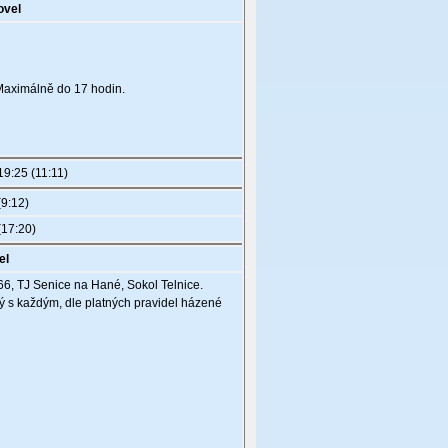
ovel
 Maximálně do 17 hodin.
19:25 (11:11)
(9:12)
(17:20)
el
6, TJ Senice na Hané, Sokol Telnice.
ý s každým, dle platných pravidel házené