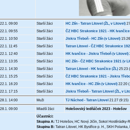
22.1. 09:00
Starší žáci
HC Zlín - Tatran Litovel (ŽL, v Litovel)
27
22.1. 09:55
Starší žáci
ČZ HBC Strakonice 1921 - HK Ivančice 
22.1. 10:50
Starší žáci
Jiskra Třeboň - HC Zlín (v Litovel)
15:26
22.1. 11:45
Starší žáci
Tatran Litovel - ČZ HBC Strakonice 192
22.1. 12:40
Starší žáci
HK Ivančice - Jiskra Třeboň (v Litovel)
22.1. 13:35
Starší žáci
HC Zlín - ČZ HBC Strakonice 1921 (v Li
22.1. 14:30
Starší žáci
Tatran Litovel - HK Ivančice (ŽL)
25:23 (
22.1. 15:25
Starší žáci
ČZ HBC Strakonice 1921 - Jiskra Třeboň
22.1. 16:20
Starší žáci
HK Ivančice - HC Zlín (v Litovel)
22:20 (
22.1. 17:15
Starší žáci
Jiskra Třeboň - Tatran Litovel (ŽL, v Lit
28.1. 14:00
Muži
TJ Náchod - Tatran Litovel
21:27 (9:15)
28.1. 09:00
Mladší žáci
Holešovský ledňáček 2023 - Holešov
Účastníci:
Skupina A:
TJ Holešov, HC Nový Jičín, Sokol Hostěrádky-
Skupina B:
Tatran Litovel, HK Bystřice p. H., SKH Polanka