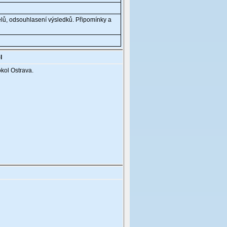
lů, odsouhlasení výsledků. Připomínky a
l
okol Ostrava.