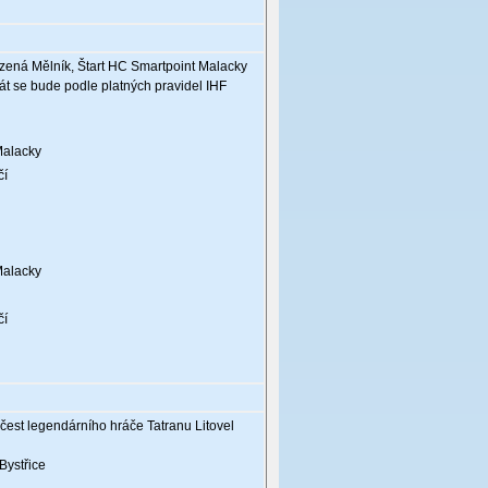
Házená Mělník, Štart HC Smartpoint Malacky
át se bude podle platných pravidel IHF
Malacky
čí
Malacky
čí
est legendárního hráče Tatranu Litovel
Bystřice