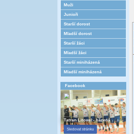
Muži
Junioři
Starší dorost
Mladší dorost
Starší žáci
Mladší žáci
Starší miniházená
Mladší miniházená
Facebook
Tatran Litovel - házená
Sledovat stránku