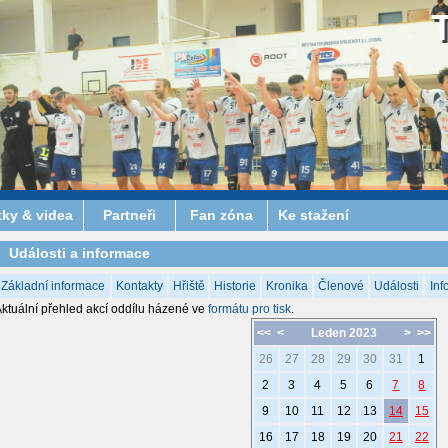
tky & videa
Partneři
Fan zóna
Ke stažení
Události a informace
Základní informace
Kontakty
Hřiště
Historie
Kronika
Členové
Události
Inf
ktuální přehled akcí oddílu házené ve
formátu pro tisk
.
<<
<
Leden 2023
>
>>
26
27
28
29
30
31
1
2
3
4
5
6
7
8
9
10
11
12
13
14
15
16
17
18
19
20
21
22