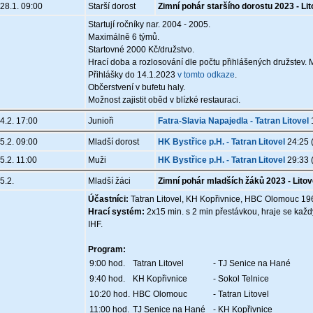
28.1. 09:00
Starší dorost
Zimní pohár staršího dorostu 2023 - Lit
Startují ročníky nar. 2004 - 2005.
Maximálně 6 týmů.
Startovné 2000 Kč/družstvo.
Hrací doba a rozlosování dle počtu přihlášených družstev.
Přihlášky do 14.1.2023
v tomto odkaze
.
Občerstvení v bufetu haly.
Možnost zajistit oběd v blízké restauraci.
4.2. 17:00
Junioři
Fatra-Slavia Napajedla - Tatran Litovel
5.2. 09:00
Mladší dorost
HK Bystřice p.H. - Tatran Litovel
24:25 
5.2. 11:00
Muži
HK Bystřice p.H. - Tatran Litovel
29:33 
5.2.
Mladší žáci
Zimní pohár mladších žáků 2023 - Litov
Účastníci:
Tatran Litovel, KH Kopřivnice, HBC Olomouc 196
Hrací systém:
2x15 min. s 2 min přestávkou, hraje se každ
IHF.
Program:
9:00 hod.
Tatran Litovel
- TJ Senice na Hané
9:40 hod.
KH Kopřivnice
- Sokol Telnice
10:20 hod.
HBC Olomouc
- Tatran Litovel
11:00 hod.
TJ Senice na Hané
- KH Kopřivnice