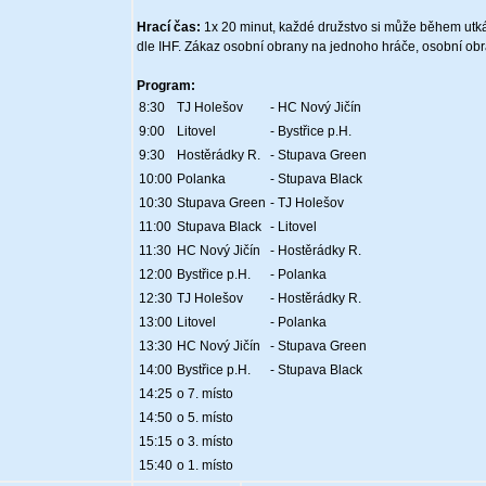
Hrací čas:
1x 20 minut, každé družstvo si může během utkání
dle IHF. Zákaz osobní obrany na jednoho hráče, osobní ob
Program:
8:30
TJ Holešov
- HC Nový Jičín
9:00
Litovel
- Bystřice p.H.
9:30
Hostěrádky R.
- Stupava Green
10:00
Polanka
- Stupava Black
10:30
Stupava Green
- TJ Holešov
11:00
Stupava Black
- Litovel
11:30
HC Nový Jičín
- Hostěrádky R.
12:00
Bystřice p.H.
- Polanka
12:30
TJ Holešov
- Hostěrádky R.
13:00
Litovel
- Polanka
13:30
HC Nový Jičín
- Stupava Green
14:00
Bystřice p.H.
- Stupava Black
14:25
o 7. místo
14:50
o 5. místo
15:15
o 3. místo
15:40
o 1. místo