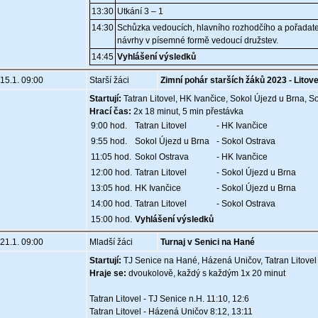
13:30
Utkání 3 – 1
14:30
Schůzka vedoucích, hlavního rozhodčího a pořadate
návrhy v písemné formě vedoucí družstev.
14:45
Vyhlášení výsledků
15.1. 09:00
Starší žáci
Zimní pohár starších žáků 2023 - Litove
Startují:
Tatran Litovel, HK Ivančice, Sokol Újezd u Brna, S
Hrací čas:
2x 18 minut, 5 min přestávka
9:00 hod.
Tatran Litovel
- HK Ivančice
9:55 hod.
Sokol Újezd u Brna
- Sokol Ostrava
11:05 hod.
Sokol Ostrava
- HK Ivančice
12:00 hod.
Tatran Litovel
- Sokol Újezd u Brna
13:05 hod.
HK Ivančice
- Sokol Újezd u Brna
14:00 hod.
Tatran Litovel
- Sokol Ostrava
15:00 hod.
Vyhlášení výsledků
21.1. 09:00
Mladší žáci
Turnaj v Senici na Hané
Startují:
TJ Senice na Hané, Házená Uničov, Tatran Litovel
Hraje se:
dvoukolově, každý s každým 1x 20 minut
Tatran Litovel - TJ Senice n.H. 11:10, 12:6
Tatran Litovel - Házená Uničov 8:12, 13:11