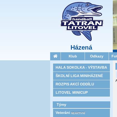
Házená
Klub
Odkazy
Fo
HALA SOKOLKA - VÝSTAVBA
ŠKOLNÍ LIGA MINIHÁZENÉ
A
ROZPIS AKCÍ ODDÍLU
LITOVEL MINICUP
Týmy
Veteráni
NEAKTIVNÍ