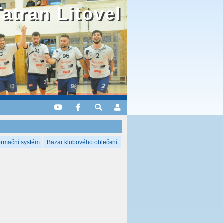
Tatran Litovel
ormační systém
Bazar klubového oblečení