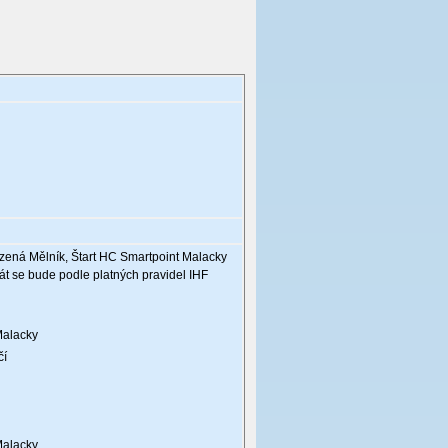
Házená Mělník, Štart HC Smartpoint Malacky
át se bude podle platných pravidel IHF
Malacky
čí
Malacky