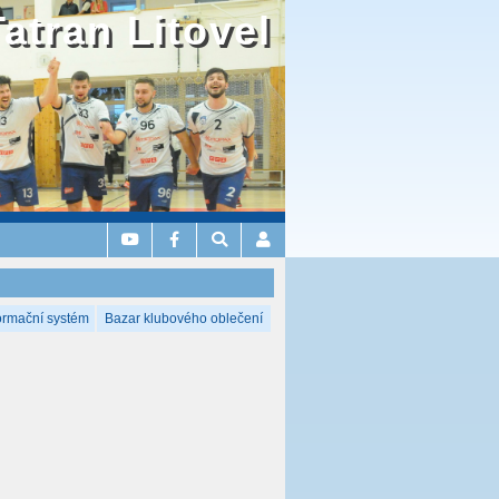
Tatran Litovel
ormační systém
Bazar klubového oblečení