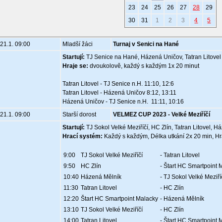
23
24
25
26
27
28
29
30
31
1
2
3
4
5
21.1. 09:00
Mladší žáci
Turnaj v Senici na Hané
Startují:
TJ Senice na Hané, Házená Uničov, Tatran Litovel
Hraje se:
dvoukolově, každý s každým 1x 20 minut
Tatran Litovel - TJ Senice n.H. 11:10, 12:6
Tatran Litovel - Házená Uničov 8:12, 13:11
Házená Uničov - TJ Senice n.H. 11:11, 10:16
21.1. 09:00
Starší dorost
VELMEZ CUP 2023 - Velké Meziříčí
Startují:
TJ Sokol Velké Meziříčí, HC Zlín, Tatran Litovel, 
Hrací systém:
Každý s každým, Délka utkání 2x 20 min, Hr
9:00
TJ Sokol Velké Meziříčí
- Tatran Litovel
9:50
HC Zlín
- Štart HC Smartpoint 
10:40
Házená Mělník
- TJ Sokol Velké Meziří
11:30
Tatran Litovel
- HC Zlín
12:20
Štart HC Smartpoint Malacky
- Házená Mělník
13:10
TJ Sokol Velké Meziříčí
- HC Zlín
14:00
Tatran Litovel
- Štart HC Smartpoint 