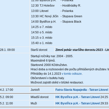
12:00
Bystřice p.H.
- Polanka
12:30
TJ Holešov
- Hostěrádky R.
13:00
Litovel
- Polanka
13:30
HC Nový Jičín
- Stupava Green
14:00
Bystřice p.H.
- Stupava Black
14:25
o 7. místo
14:50
o 5. místo
15:15
o 3. místo
15:40
o 1. místo
28.1. 09:00
Starší dorost
Zimní pohár staršího dorostu 2023 - Li
Startují ročníky nar. 2004 - 2005.
Maximálně 6 týmů.
Startovné 2000 Kč/družstvo.
Hrací doba a rozlosování dle počtu přihlášených družstev.
Přihlášky do 14.1.2023
v tomto odkaze
.
Občerstvení v bufetu haly.
Možnost zajistit oběd v blízké restauraci.
4.2. 17:00
Junioři
Fatra-Slavia Napajedla - Tatran Litovel
5.2. 09:00
Mladší dorost
HK Bystřice p.H. - Tatran Litovel
24:25 
5.2. 11:00
Muži
HK Bystřice p.H. - Tatran Litovel
29:33 