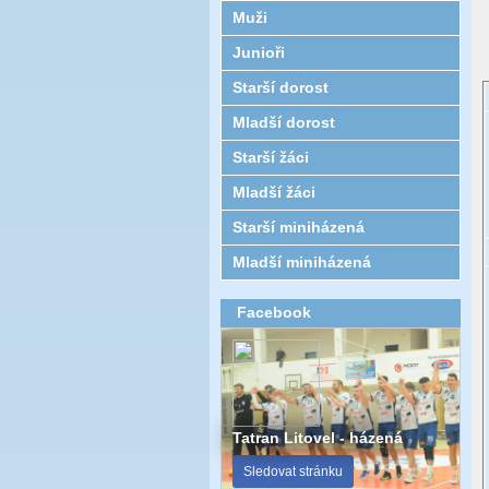
Muži
Junioři
Starší dorost
Mladší dorost
Starší žáci
Mladší žáci
Starší miniházená
Mladší miniházená
Facebook
Tatran Litovel - házená
Sledovat stránku