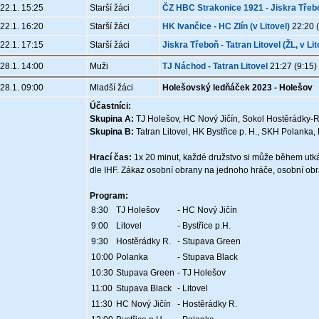
22.1. 15:25
Starší žáci
ČZ HBC Strakonice 1921 - Jiskra Třebo
22.1. 16:20
Starší žáci
HK Ivančice - HC Zlín (v Litovel)
22:20 (
22.1. 17:15
Starší žáci
Jiskra Třeboň - Tatran Litovel (ŽL, v Lit
28.1. 14:00
Muži
TJ Náchod - Tatran Litovel
21:27 (9:15)
28.1. 09:00
Mladší žáci
Holešovský ledňáček 2023 - Holešov
Účastníci:
Skupina A:
TJ Holešov, HC Nový Jičín, Sokol Hostěrádky-
Skupina B:
Tatran Litovel, HK Bystřice p. H., SKH Polanka
Hrací čas:
1x 20 minut, každé družstvo si může během utkání
dle IHF. Zákaz osobní obrany na jednoho hráče, osobní ob
Program:
8:30
TJ Holešov
- HC Nový Jičín
9:00
Litovel
- Bystřice p.H.
9:30
Hostěrádky R.
- Stupava Green
10:00
Polanka
- Stupava Black
10:30
Stupava Green
- TJ Holešov
11:00
Stupava Black
- Litovel
11:30
HC Nový Jičín
- Hostěrádky R.