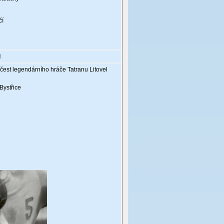
čí
l
est legendárního hráče Tatranu Litovel
Bystřice