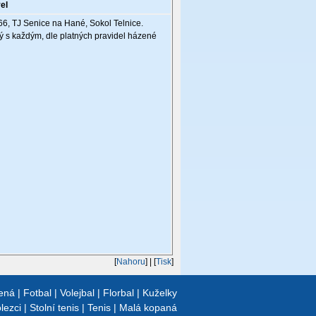
el
6, TJ Senice na Hané, Sokol Telnice.
ý s každým, dle platných pravidel házené
[
Nahoru
]
| [
Tisk
]
ená
|
Fotbal
|
Volejbal
|
Florbal
|
Kuželky
lezci
|
Stolní tenis
|
Tenis
|
Malá kopaná