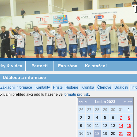
tky & videa
Partneři
Fan zóna
Ke stažení
Události a informace
Základní informace
Kontakty
Hřiště
Historie
Kronika
Členové
Události
Inf
ktuální přehled akcí oddílu házené ve
formátu pro tisk
.
<<
<
Leden 2023
>
>>
26
27
28
29
30
31
1
2
3
4
5
6
7
8
9
10
11
12
13
14
15
16
17
18
19
20
21
22