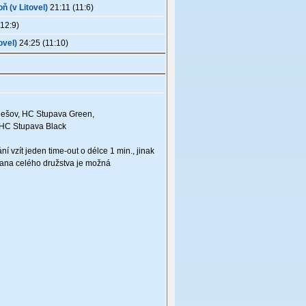
ň (v Litovel)
21:11 (11:6)
12:9)
ovel)
24:25 (11:10)
Rešov, HC Stupava Green,
, HC Stupava Black
 vzít jeden time-out o délce 1 min., jinak
rana celého družstva je možná