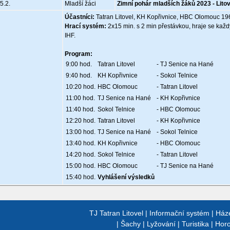
5.2.
Mladší žáci
Zimní pohár mladších žáků 2023 - Litov
Účastníci:
Tatran Litovel, KH Kopřivnice, HBC Olomouc 196
Hrací systém:
2x15 min. s 2 min přestávkou, hraje se každ
IHF.
Program:
9:00 hod.
Tatran Litovel
- TJ Senice na Hané
9:40 hod.
KH Kopřivnice
- Sokol Telnice
10:20 hod.
HBC Olomouc
- Tatran Litovel
11:00 hod.
TJ Senice na Hané
- KH Kopřivnice
11:40 hod.
Sokol Telnice
- HBC Olomouc
12:20 hod.
Tatran Litovel
- KH Kopřivnice
13:00 hod.
TJ Senice na Hané
- Sokol Telnice
13:40 hod.
KH Kopřivnice
- HBC Olomouc
14:20 hod.
Sokol Telnice
- Tatran Litovel
15:00 hod.
HBC Olomouc
- TJ Senice na Hané
15:40 hod.
Vyhlášení výsledků
TJ Tatran Litovel
|
Informační systém
|
Ház
|
Šachy
|
Lyžování
|
Turistika
|
Horo