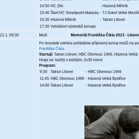
14:50
HC Zlín
- Házená Mělník
15:40
Štart HC Smartpoint Malacky
- TJ Sokol Velké Meziří
16:30
Házená Mělník
- Tatran Litovel
17:20
Vyhlášení výsledků turnaje
21.1. 09:30
Muži
Memoriál Františka Čikla 2023 - Litove
Po dvouleté odmlce pořádáme přípravný turnaj mužů na poč
Františka Čikla
.
Startují:
Tatran Litovel, HBC Olomouc 1966, Házená Velká 
Hraje se: každý s každým, 2x30 minut
Program:
9:30
Tatran Litovel
- HBC Olomouc 1966
11:45
HBC Olomouc 1966
- Házená Velká Bystřice
14:00
Tatran Litovel
- Házená Velká Bystřice