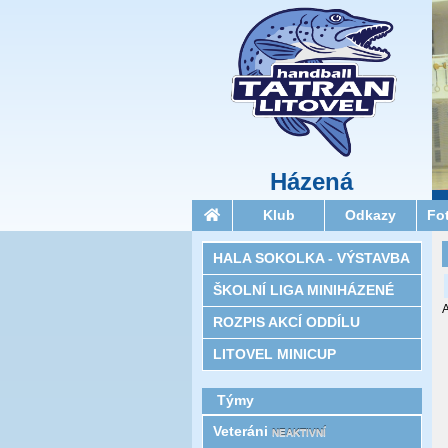
Házená
Klub
Odkazy
Fo
HALA SOKOLKA - VÝSTAVBA
ŠKOLNÍ LIGA MINIHÁZENÉ
A
ROZPIS AKCÍ ODDÍLU
LITOVEL MINICUP
Týmy
Veteráni
NEAKTIVNÍ