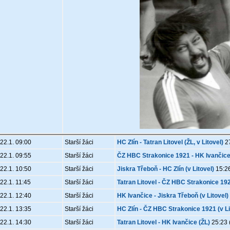
22.1. 09:00
Starší žáci
HC Zlín - Tatran Litovel (ŽL, v Litovel)
27
22.1. 09:55
Starší žáci
ČZ HBC Strakonice 1921 - HK Ivančice 
22.1. 10:50
Starší žáci
Jiskra Třeboň - HC Zlín (v Litovel)
15:26
22.1. 11:45
Starší žáci
Tatran Litovel - ČZ HBC Strakonice 192
22.1. 12:40
Starší žáci
HK Ivančice - Jiskra Třeboň (v Litovel)
22.1. 13:35
Starší žáci
HC Zlín - ČZ HBC Strakonice 1921 (v Li
22.1. 14:30
Starší žáci
Tatran Litovel - HK Ivančice (ŽL)
25:23 