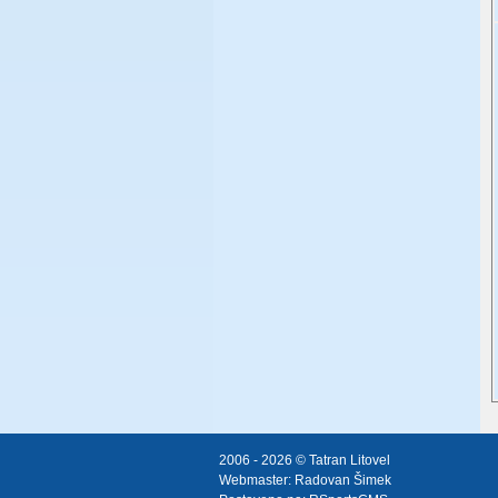
2006 - 2026 © Tatran Litovel
Webmaster:
Radovan Šimek