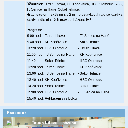
Účastníci:
Tatran Litovel, KH Kopřivnice, HBC Olomouc 1966,
TJ Senice na Hané, Sokol Telnice.
Hrací systém:
2x15 min. s 2 min přestávkou, hraje se každý s
každým, dle platných pravidel házené IHF.
Program:
9:00 hod.
Tatran Litovel
- TJ Senice na Hané
9:40 hod.
KH Kopřivnice
- Sokol Telnice
10:20 hod.
HBC Olomouc
- Tatran Litovel
11:00 hod.
TJ Senice na Hané
- KH Kopřivnice
11:40 hod.
Sokol Telnice
- HBC Olomouc
12:20 hod.
Tatran Litovel
- KH Kopřivnice
13:00 hod.
TJ Senice na Hané
- Sokol Telnice
13:40 hod.
KH Kopřivnice
- HBC Olomouc
14:20 hod.
Sokol Telnice
- Tatran Litovel
15:00 hod.
HBC Olomouc
- TJ Senice na Hané
15:40 hod.
Vyhlášení výsledků
Facebook
Tatran Litovel - házená