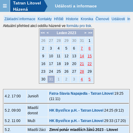
Tatran Litovel
Události a informace
Házená
Základní informace
Kontakty
Hřiště
Historie
Kronika
Členové
Události
Inf
Aktuální přehled akcí oddílu házené ve
formátu pro tisk
.
<<
<
Leden 2023
>
>>
26
27
28
29
30
31
1
2
3
4
5
6
7
8
9
10
11
12
13
14
15
16
17
18
19
20
21
22
23
24
25
26
27
28
29
30
31
1
2
3
4
5
Fatra-Slavia Napajedla - Tatran Litovel
19:25
4.2. 17:00
Junioři
(11:11)
Mladší
5.2. 09:00
HK Bystřice p.H. - Tatran Litovel
24:25 (9:12)
dorost
5.2. 11:00
Muži
HK Bystřice p.H. - Tatran Litovel
29:33 (17:20)
5.2.
Mladší žáci
Zimní pohár mladších žáků 2023 - Litovel