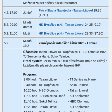
Možnost zajistit oběd v blízké restauraci.
Fatra-Slavia Napajedla - Tatran Litovel
19:25
4.2. 17:00
Junioři
(11:11)
Mladší
5.2. 09:00
HK Bystřice p.H. - Tatran Litovel
24:25 (9:12)
dorost
5.2. 11:00
Muži
HK Bystřice p.H. - Tatran Litovel
29:33 (17:20)
Mladší
5.2.
Zimní pohár mladších žáků 2023 - Litovel
žáci
Účastníci:
Tatran Litovel, KH Kopřivnice, HBC Olomouc 1966,
TJ Senice na Hané, Sokol Telnice.
Hrací systém:
2x15 min. s 2 min přestávkou, hraje se každý s
každým, dle platných pravidel házené IHF.
Program:
9:00 hod.
Tatran Litovel
- TJ Senice na Hané
9:40 hod.
KH Kopřivnice
- Sokol Telnice
10:20 hod.
HBC Olomouc
- Tatran Litovel
11:00 hod.
TJ Senice na Hané
- KH Kopřivnice
11:40 hod.
Sokol Telnice
- HBC Olomouc
12:20 hod.
Tatran Litovel
- KH Kopřivnice