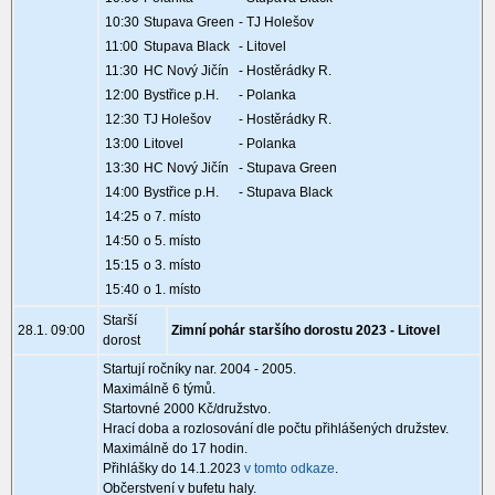
10:30
Stupava Green
- TJ Holešov
11:00
Stupava Black
- Litovel
11:30
HC Nový Jičín
- Hostěrádky R.
12:00
Bystřice p.H.
- Polanka
12:30
TJ Holešov
- Hostěrádky R.
13:00
Litovel
- Polanka
13:30
HC Nový Jičín
- Stupava Green
14:00
Bystřice p.H.
- Stupava Black
14:25
o 7. místo
14:50
o 5. místo
15:15
o 3. místo
15:40
o 1. místo
Starší
28.1. 09:00
Zimní pohár staršího dorostu 2023 - Litovel
dorost
Startují ročníky nar. 2004 - 2005.
Maximálně 6 týmů.
Startovné 2000 Kč/družstvo.
Hrací doba a rozlosování dle počtu přihlášených družstev.
Maximálně do 17 hodin.
Přihlášky do 14.1.2023
v tomto odkaze
.
Občerstvení v bufetu haly.