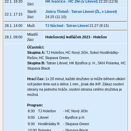
22.1. 16:20
HK Ivančice - HC Zlín (v Litovel)
22:20 (12:9)
žáci
Starší
Jiskra Třeboň - Tatran Litovel (ŽL, v Litovel)
22.1. 17:15
žáci
24:25 (11:10)
28.1. 14:00
Muži
TJ Náchod - Tatran Litovel
21:27 (9:15)
Mladší
28.1. 09:00
Holešovský ledňáček 2023 - Holešov
žáci
Účastníci:
Skupina A:
TJ Holešov, HC Nový Jičín, Sokol Hostěrádky-
Rešov, HC Stupava Green,
Skupina B:
Tatran Litovel, HK Bystřice p. H., SKH Polanka, HC
Stupava Black
Hrací čas:
1x 20 minut, každé družstvo si může během utkání
vzít jeden time-out o délce 1 min., jinak dle IHF. Zákaz osobní
obrany na jednoho hráče, osobní obrana celého družstva je
možná
Program:
8:30
TJ Holešov
- HC Nový Jičín
9:00
Litovel
- Bystřice p.H.
9:30
Hostěrádky R.
- Stupava Green
10:00
Polanka
- Stupava Black