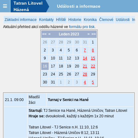
Tatran Litovel
Události a informace
Házená
Základní informace
Kontakty
Hřiště
Historie
Kronika
Členové
Události
Inf
Aktuální přehled akcí oddílu házené ve
formátu pro tisk
.
<<
<
Leden 2023
>
>>
26
27
28
29
30
31
1
2
3
4
5
6
7
8
9
10
11
12
13
14
15
16
17
18
19
20
21
22
23
24
25
26
27
28
29
30
31
1
2
3
4
5
Mladší
21.1. 09:00
Turnaj v Senici na Hané
žáci
Startují:
TJ Senice na Hané, Házená Uničov, Tatran Litovel
Hraje se:
dvoukolově, každý s každým 1x 20 minut
Tatran Litovel - TJ Senice n.H. 11:10, 12:6
Tatran Litovel - Házená Uničov 8:12, 13:11