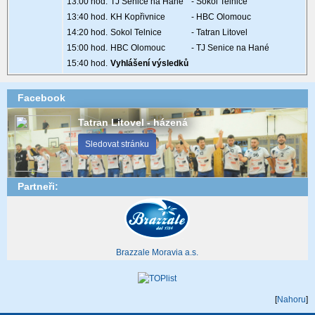
13:00 hod.
TJ Senice na Hané
- Sokol Telnice
13:40 hod.
KH Kopřivnice
- HBC Olomouc
14:20 hod.
Sokol Telnice
- Tatran Litovel
15:00 hod.
HBC Olomouc
- TJ Senice na Hané
15:40 hod.
Vyhlášení výsledků
Facebook
Tatran Litovel - házená
Sledovat stránku
Partneři:
Brazzale Moravia a.s.
[
Nahoru
]