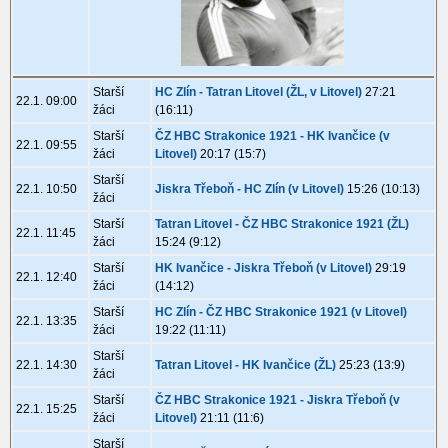
Starší
HC Zlín - Tatran Litovel (ŽL, v Litovel)
27:21
22.1. 09:00
žáci
(16:11)
Starší
ČZ HBC Strakonice 1921 - HK Ivančice (v
22.1. 09:55
žáci
Litovel)
20:17 (15:7)
Starší
22.1. 10:50
Jiskra Třeboň - HC Zlín (v Litovel)
15:26 (10:13)
žáci
Starší
Tatran Litovel - ČZ HBC Strakonice 1921 (ŽL)
22.1. 11:45
žáci
15:24 (9:12)
Starší
HK Ivančice - Jiskra Třeboň (v Litovel)
29:19
22.1. 12:40
žáci
(14:12)
Starší
HC Zlín - ČZ HBC Strakonice 1921 (v Litovel)
22.1. 13:35
žáci
19:22 (11:11)
Starší
22.1. 14:30
Tatran Litovel - HK Ivančice (ŽL)
25:23 (13:9)
žáci
Starší
ČZ HBC Strakonice 1921 - Jiskra Třeboň (v
22.1. 15:25
žáci
Litovel)
21:11 (11:6)
Starší