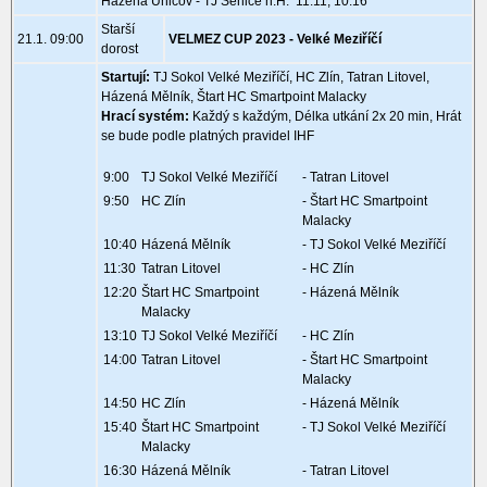
Házená Uničov - TJ Senice n.H. 11:11, 10:16
Starší
21.1. 09:00
VELMEZ CUP 2023 - Velké Meziříčí
dorost
Startují:
TJ Sokol Velké Meziříčí, HC Zlín, Tatran Litovel,
Házená Mělník, Štart HC Smartpoint Malacky
Hrací systém:
Každý s každým, Délka utkání 2x 20 min, Hrát
se bude podle platných pravidel IHF
9:00
TJ Sokol Velké Meziříčí
- Tatran Litovel
9:50
HC Zlín
- Štart HC Smartpoint
Malacky
10:40
Házená Mělník
- TJ Sokol Velké Meziříčí
11:30
Tatran Litovel
- HC Zlín
12:20
Štart HC Smartpoint
- Házená Mělník
Malacky
13:10
TJ Sokol Velké Meziříčí
- HC Zlín
14:00
Tatran Litovel
- Štart HC Smartpoint
Malacky
14:50
HC Zlín
- Házená Mělník
15:40
Štart HC Smartpoint
- TJ Sokol Velké Meziříčí
Malacky
16:30
Házená Mělník
- Tatran Litovel