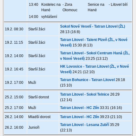
13:40
Kostelec na
- Zora
Senice na
- Litovel bílí
Hané
Olomouc
Hané
14:00
vyhlášení
Sokol Nové Veselí - Tatran Litovel (ŽL)
19.2. 08:30
Starší žáci
28:13 (16:8)
Tatran Litovel - Talent Plzeň (ŽL, v Nové
19.2. 11:15
Starší žáci
Veselí)
15:30 (6:13)
Tatran Litovel - Sokol Centrum Haná (ŽL,
19.2. 14:00
Starší žáci
v Nové Veselí)
23:25 (13:12)
HK Lovosice - Tatran Litovel (ŽL, v Nové
19.2. 16:45
Starší žáci
Veselí)
24:21 (12:10)
Tatran Bohunice - Tatran Litovel
28:18
19.2. 17:00
Muži
(15:10)
Tatran Litovel - Sokol Telnice
26:29
25.2. 15:00
Starší dorost
(12:14)
25.2. 17:00
Muži
Tatran Litovel - HC Zlín
33:31 (16:16)
26.2. 14:00
Mladší dorost
Tatran Litovel - HC Zlín
39:23 (21:10)
Tatran Litovel - Lesana Zubří
35:29
26.2. 16:00
Junioři
(22:13)