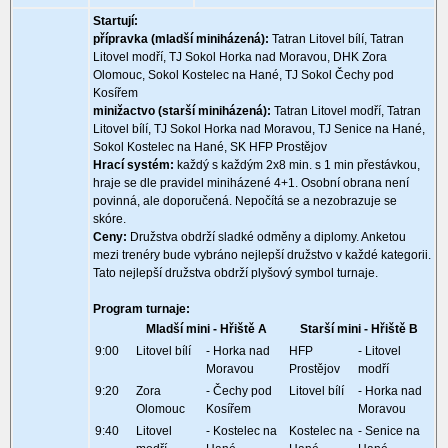
Startují:
přípravka (mladší miniházená):
Tatran Litovel bílí, Tatran
Litovel modří, TJ Sokol Horka nad Moravou, DHK Zora
Olomouc, Sokol Kostelec na Hané, TJ Sokol Čechy pod
Kosířem
minižactvo (starší miniházená):
Tatran Litovel modří, Tatran
Litovel bílí, TJ Sokol Horka nad Moravou, TJ Senice na Hané,
Sokol Kostelec na Hané, SK HFP Prostějov
Hrací systém:
každý s každým 2x8 min. s 1 min přestávkou,
hraje se dle pravidel miniházené 4+1. Osobní obrana není
povinná, ale doporučená. Nepočítá se a nezobrazuje se
skóre.
Ceny:
Družstva obdrží sladké odměny a diplomy. Anketou
mezi trenéry bude vybráno nejlepší družstvo v každé kategorii.
Tato nejlepší družstva obdrží plyšový symbol turnaje.
Program turnaje:
Mladší mini - Hřiště A
Starší mini - Hřiště B
9:00
Litovel bílí
- Horka nad
HFP
- Litovel
Moravou
Prostějov
modří
9:20
Zora
- Čechy pod
Litovel bílí
- Horka nad
Olomouc
Kosířem
Moravou
9:40
Litovel
- Kostelec na
Kostelec na
- Senice na