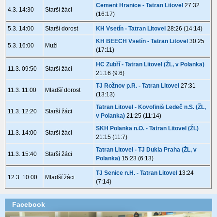
Cement Hranice - Tatran Litovel
27:32
4.3. 14:30
Starší žáci
(16:17)
5.3. 14:00
Starší dorost
KH Vsetín - Tatran Litovel
28:26 (14:14)
KH BEECH Vsetín - Tatran Litovel
30:25
5.3. 16:00
Muži
(17:11)
HC Zubří - Tatran Litovel (ŽL, v Polanka)
11.3. 09:50
Starší žáci
21:16 (9:6)
TJ Rožnov p.R. - Tatran Litovel
27:31
11.3. 11:00
Mladší dorost
(13:13)
Tatran Litovel - Kovofiniš Ledeč n.S. (ŽL,
11.3. 12:20
Starší žáci
v Polanka)
21:25 (11:14)
SKH Polanka n.O. - Tatran Litovel (ŽL)
11.3. 14:00
Starší žáci
21:15 (11:7)
Tatran Litovel - TJ Dukla Praha (ŽL, v
11.3. 15:40
Starší žáci
Polanka)
15:23 (6:13)
TJ Senice n.H. - Tatran Litovel
13:24
12.3. 10:00
Mladší žáci
(7:14)
Facebook