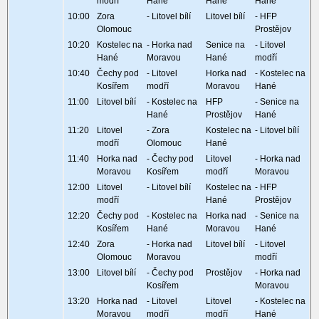
modří
Hané
Hané
Hané
10:00
Zora
- Litovel bílí
Litovel bílí
- HFP
Olomouc
Prostějov
10:20
Kostelec na
- Horka nad
Senice na
- Litovel
Hané
Moravou
Hané
modří
10:40
Čechy pod
- Litovel
Horka nad
- Kostelec na
Kosířem
modří
Moravou
Hané
11:00
Litovel bílí
- Kostelec na
HFP
- Senice na
Hané
Prostějov
Hané
11:20
Litovel
- Zora
Kostelec na
- Litovel bílí
modří
Olomouc
Hané
11:40
Horka nad
- Čechy pod
Litovel
- Horka nad
Moravou
Kosířem
modří
Moravou
12:00
Litovel
- Litovel bílí
Kostelec na
- HFP
modří
Hané
Prostějov
12:20
Čechy pod
- Kostelec na
Horka nad
- Senice na
Kosířem
Hané
Moravou
Hané
12:40
Zora
- Horka nad
Litovel bílí
- Litovel
Olomouc
Moravou
modří
13:00
Litovel bílí
- Čechy pod
Prostějov
- Horka nad
Kosířem
Moravou
13:20
Horka nad
- Litovel
Litovel
- Kostelec na
Moravou
modří
modří
Hané