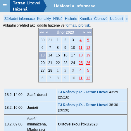
Tatran Litovel
Události a informace
Házená
Základní informace
Kontakty
Hřiště
Historie
Kronika
Členové
Události
Inf
Aktuální přehled akcí oddílu házené ve
formátu pro tisk
.
<<
<
Únor 2023
>
>>
30
31
1
2
3
4
5
6
7
8
9
10
11
12
13
14
15
16
17
18
19
20
21
22
23
24
25
26
27
28
1
2
3
4
5
6
7
8
9
10
11
12
TJ Rožnov p.R. - Tatran Litovel
43:29
18.2. 14:00
Starší dorost
(25:16)
TJ Rožnov p.R. - Tatran Litovel
38:30
18.2. 16:00
Junioři
(20:20)
Starší
18.2. 09:00
miniházená,
O litovelskou štiku 2023
Mladší žáci