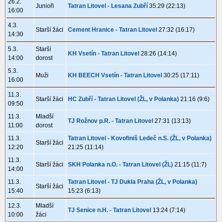
26.2.
Junioři
Tatran Litovel - Lesana Zubří
35:29 (22:13)
16:00
4.3.
Starší žáci
Cement Hranice - Tatran Litovel
27:32 (16:17)
14:30
5.3.
Starší
KH Vsetín - Tatran Litovel
28:26 (14:14)
14:00
dorost
5.3.
Muži
KH BEECH Vsetín - Tatran Litovel
30:25 (17:11)
16:00
11.3.
Starší žáci
HC Zubří - Tatran Litovel (ŽL, v Polanka)
21:16 (9:6)
09:50
11.3.
Mladší
TJ Rožnov p.R. - Tatran Litovel
27:31 (13:13)
11:00
dorost
11.3.
Tatran Litovel - Kovofiniš Ledeč n.S. (ŽL, v Polanka)
Starší žáci
12:20
21:25 (11:14)
11.3.
Starší žáci
SKH Polanka n.O. - Tatran Litovel (ŽL)
21:15 (11:7)
14:00
11.3.
Tatran Litovel - TJ Dukla Praha (ŽL, v Polanka)
Starší žáci
15:40
15:23 (6:13)
12.3.
Mladší
TJ Senice n.H. - Tatran Litovel
13:24 (7:14)
10:00
žáci