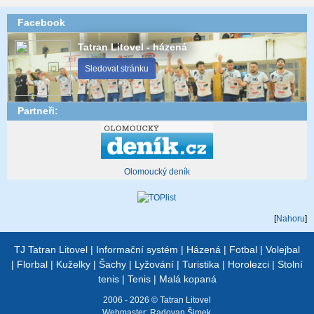
Facebook
Tatran Litovel - házená
Sledovat stránku
Partneři:
Olomoucký deník
[
Nahoru
]
TJ Tatran Litovel
|
Informační systém
|
Házená
|
Fotbal
|
Volejbal
|
Florbal
|
Kuželky
|
Šachy
|
Lyžování
|
Turistika
|
Horolezci
|
Stolní
tenis
|
Tenis
|
Malá kopaná
2006 - 2026 © Tatran Litovel
Webmaster:
Radovan Šimek