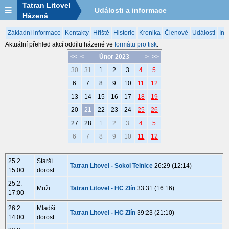
Tatran Litovel
Události a informace
Házená
Základní informace
Kontakty
Hřiště
Historie
Kronika
Členové
Události
Inf
Aktuální přehled akcí oddílu házené ve
formátu pro tisk
.
<<
<
Únor 2023
>
>>
30
31
1
2
3
4
5
6
7
8
9
10
11
12
13
14
15
16
17
18
19
20
21
22
23
24
25
26
27
28
1
2
3
4
5
6
7
8
9
10
11
12
25.2.
Starší
Tatran Litovel - Sokol Telnice
26:29 (12:14)
15:00
dorost
25.2.
Muži
Tatran Litovel - HC Zlín
33:31 (16:16)
17:00
26.2.
Mladší
Tatran Litovel - HC Zlín
39:23 (21:10)
14:00
dorost