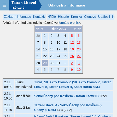
Tatran Litovel
Události a informace
Házená
Základní informace
Kontakty
Hřiště
Historie
Kronika
Členové
Události
Inf
Aktuální přehled akcí oddílu házené ve
formátu pro tisk
.
<<
<
Říjen 2024
>
>>
30
1
2
3
4
5
6
7
8
9
10
11
12
13
14
15
16
17
18
19
20
21
22
23
24
25
26
27
28
29
30
31
1
2
3
4
5
6
7
8
9
10
2.11.
Starší
Turnaj SK Aktiv Olomouc (SK Aktiv Olomouc, Tatran
09:00
miniházená
Litovel A, Tatran Litovel B, Sokol Horka n.M.)
2.11.
Mladší žáci
Sokol Čechy pod Kosířem - Tatran Litovel B
26:21
10:00
2.11.
Tatran Litovel A - Sokol Čechy pod Kosířem (v
Mladší žáci
11:15
Čechy p. Kos.)
44:4 (24:2)
2.11.
Házená Velká Bystřice - Tatran Litovel A (v Čechy p.