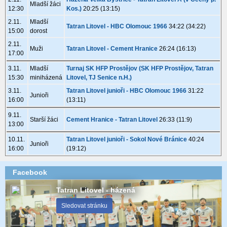
Mladší žáci
12:30
Kos.)
20:25 (13:15)
2.11.
Mladší
Tatran Litovel - HBC Olomouc 1966
34:22 (34:22)
15:00
dorost
2.11.
Muži
Tatran Litovel - Cement Hranice
26:24 (16:13)
17:00
3.11.
Mladší
Turnaj SK HFP Prostějov (SK HFP Prostějov, Tatran
15:30
miniházená
Litovel, TJ Senice n.H.)
3.11.
Tatran Litovel junioři - HBC Olomouc 1966
31:22
Junioři
16:00
(13:11)
9.11.
Starší žáci
Cement Hranice - Tatran Litovel
26:33 (11:9)
13:00
10.11.
Tatran Litovel junioři - Sokol Nové Bránice
40:24
Junioři
16:00
(19:12)
Facebook
Tatran Litovel - házená
Sledovat stránku