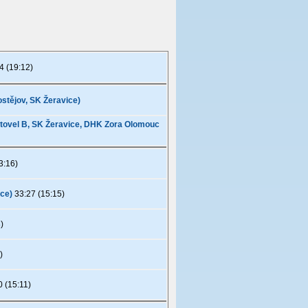
4 (19:12)
rostějov, SK Žeravice)
n Litovel B, SK Žeravice, DHK Zora Olomouc
3:16)
ice)
33:27 (15:15)
)
)
 (15:11)