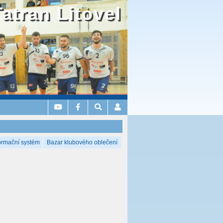
Tatran Litovel
ormační systém
Bazar klubového oblečení