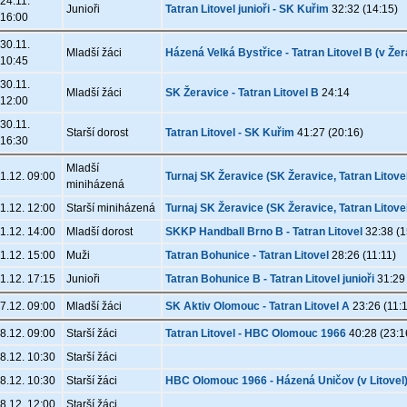
24.11.
Junioři
Tatran Litovel junioři - SK Kuřim
32:32 (14:15)
16:00
30.11.
Mladší žáci
Házená Velká Bystřice - Tatran Litovel B (v Žer
10:45
30.11.
Mladší žáci
SK Žeravice - Tatran Litovel B
24:14
12:00
30.11.
Starší dorost
Tatran Litovel - SK Kuřim
41:27 (20:16)
16:30
Mladší
1.12. 09:00
Turnaj SK Žeravice (SK Žeravice, Tatran Litov
miniházená
1.12. 12:00
Starší miniházená
Turnaj SK Žeravice (SK Žeravice, Tatran Litov
1.12. 14:00
Mladší dorost
SKKP Handball Brno B - Tatran Litovel
32:38 (1
1.12. 15:00
Muži
Tatran Bohunice - Tatran Litovel
28:26 (11:11)
1.12. 17:15
Junioři
Tatran Bohunice B - Tatran Litovel junioři
31:29 
7.12. 09:00
Mladší žáci
SK Aktiv Olomouc - Tatran Litovel A
23:26 (11:
8.12. 09:00
Starší žáci
Tatran Litovel - HBC Olomouc 1966
40:28 (23:1
8.12. 10:30
Starší žáci
8.12. 10:30
Starší žáci
HBC Olomouc 1966 - Házená Uničov (v Litovel
8.12. 12:00
Starší žáci