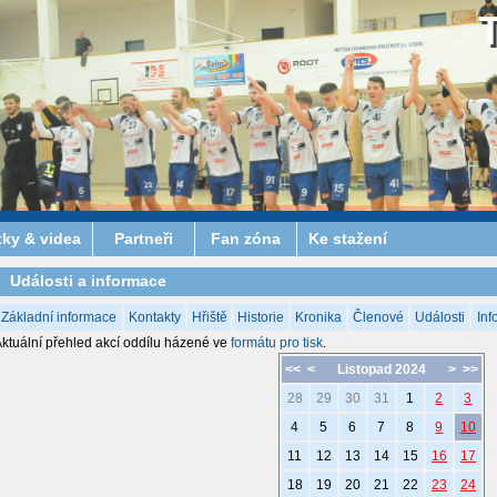
tky & videa
Partneři
Fan zóna
Ke stažení
Události a informace
Základní informace
Kontakty
Hřiště
Historie
Kronika
Členové
Události
Inf
ktuální přehled akcí oddílu házené ve
formátu pro tisk
.
<<
<
Listopad 2024
>
>>
28
29
30
31
1
2
3
4
5
6
7
8
9
10
11
12
13
14
15
16
17
18
19
20
21
22
23
24