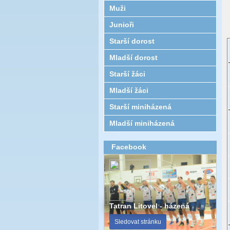
Muži
Junioři
Starší dorost
Mladší dorost
Starší žáci
Mladší žáci
Starší miniházená
Mladší miniházená
Facebook
Tatran Litovel - házená
Sledovat stránku