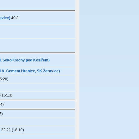
avice)
40:8
el, Sokol Čechy pod Kosířem)
el A, Cement Hranice, SK Žeravice)
5:20)
(15:13)
14)
6)
)
32:21 (18:10)