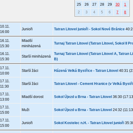
25
26
27
28
29
30
1
2
3
4
5
6
7
8
10.11.
Junioři
Tatran Litovel junioři - Sokol Nové Bránice
40:2
16:00
16.11.
Mladší
Turnaj Tatran Litovel (Tatran Litovel, Sokol II P
15:30
miniházená
16.11.
Turnaj Tatran Litovel (Tatran Litovel A, Tatra
Starší miniházená
15:30
B)
17.11.
Starší žáci
Házená Velká Bystřice - Tatran Litovel
40:31 (2
10:00
17.11.
Starší žáci
Tatran Litovel - Cement Hranice (v Velká Bystř
11:30
17.11.
Mladší dorost
Sokol Újezd u Brna - Tatran Litovel
36:30 (17:13
13:00
17.11.
Muži
Sokol Újezd u Brna - Tatran Litovel
24:32 (11:13
15:00
17.11.
Junioři
Sokol Kostelec n.H. - Tatran Litovel junioři
35:30
15:00