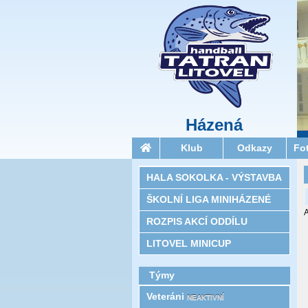
Házená
Klub
Odkazy
Fo
HALA SOKOLKA - VÝSTAVBA
ŠKOLNÍ LIGA MINIHÁZENÉ
A
ROZPIS AKCÍ ODDÍLU
LITOVEL MINICUP
Týmy
Veteráni
NEAKTIVNÍ