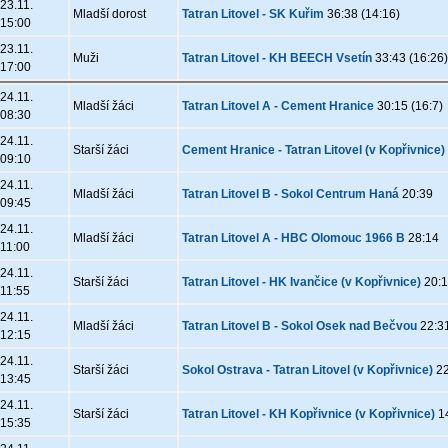
23.11.
Mladší dorost
Tatran Litovel - SK Kuřim
36:38 (14:16)
15:00
23.11.
Muži
Tatran Litovel - KH BEECH Vsetín
33:43 (16:26
17:00
24.11.
Mladší žáci
Tatran Litovel A - Cement Hranice
30:15 (16:7)
08:30
24.11.
Starší žáci
Cement Hranice - Tatran Litovel (v Kopřivnice)
09:10
24.11.
Mladší žáci
Tatran Litovel B - Sokol Centrum Haná
20:39
09:45
24.11.
Mladší žáci
Tatran Litovel A - HBC Olomouc 1966 B
28:14
11:00
24.11.
Starší žáci
Tatran Litovel - HK Ivančice (v Kopřivnice)
20:1
11:55
24.11.
Mladší žáci
Tatran Litovel B - Sokol Osek nad Bečvou
22:3
12:15
24.11.
Starší žáci
Sokol Ostrava - Tatran Litovel (v Kopřivnice)
22
13:45
24.11.
Starší žáci
Tatran Litovel - KH Kopřivnice (v Kopřivnice)
14
15:35