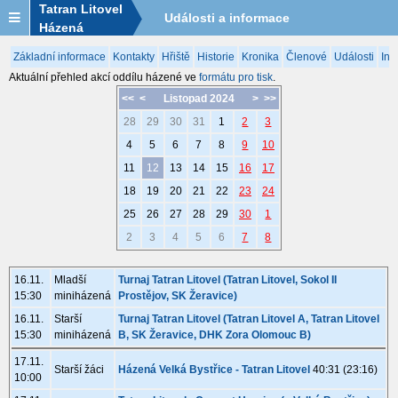
Tatran Litovel
Události a informace
Házená
Základní informace
Kontakty
Hřiště
Historie
Kronika
Členové
Události
Inf
Aktuální přehled akcí oddílu házené ve
formátu pro tisk
.
<<
<
Listopad 2024
>
>>
28
29
30
31
1
2
3
4
5
6
7
8
9
10
11
12
13
14
15
16
17
18
19
20
21
22
23
24
25
26
27
28
29
30
1
2
3
4
5
6
7
8
16.11.
Mladší
Turnaj Tatran Litovel (Tatran Litovel, Sokol II
15:30
miniházená
Prostějov, SK Žeravice)
16.11.
Starší
Turnaj Tatran Litovel (Tatran Litovel A, Tatran Litovel
15:30
miniházená
B, SK Žeravice, DHK Zora Olomouc B)
17.11.
Starší žáci
Házená Velká Bystřice - Tatran Litovel
40:31 (23:16)
10:00