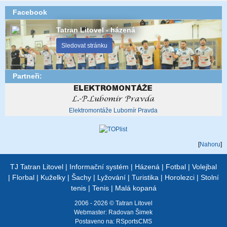
Facebook
Tatran Litovel - házená
Sledovat stránku
Partneři:
Elektromontáže Lubomír Pravda
[
Nahoru
]
TJ Tatran Litovel
|
Informační systém
|
Házená
|
Fotbal
|
Volejbal
|
Florbal
|
Kuželky
|
Šachy
|
Lyžování
|
Turistika
|
Horolezci
|
Stolní
tenis
|
Tenis
|
Malá kopaná
2006 - 2026 © Tatran Litovel
Webmaster:
Radovan Šimek
Postaveno na:
RSportsCMS