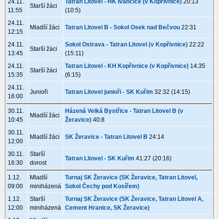
24.11.
Tatran Litovel - HK Ivančice (v Kopřivnice)
20:13
Starší žáci
11:55
(10:5)
24.11.
Mladší žáci
Tatran Litovel B - Sokol Osek nad Bečvou
22:31
12:15
24.11.
Sokol Ostrava - Tatran Litovel (v Kopřivnice)
22:22
Starší žáci
13:45
(15:11)
24.11.
Tatran Litovel - KH Kopřivnice (v Kopřivnice)
14:35
Starší žáci
15:35
(6:15)
24.11.
Junioři
Tatran Litovel junioři - SK Kuřim
32:32 (14:15)
16:00
30.11.
Házená Velká Bystřice - Tatran Litovel B (v
Mladší žáci
10:45
Žeravice)
40:8
30.11.
Mladší žáci
SK Žeravice - Tatran Litovel B
24:14
12:00
30.11.
Starší
Tatran Litovel - SK Kuřim
41:27 (20:16)
16:30
dorost
1.12.
Mladší
Turnaj SK Žeravice (SK Žeravice, Tatran Litovel,
09:00
miniházená
Sokol Čechy pod Kosířem)
1.12.
Starší
Turnaj SK Žeravice (SK Žeravice, Tatran Litovel A,
12:00
miniházená
Cement Hranice, SK Žeravice)