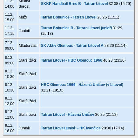
1.12.
Mladší
SKKP Handball Brno B - Tatran Litovel
32:38 (15:20)
14:00
dorost
1.12.
Muži
Tatran Bohunice - Tatran Litovel
28:26 (11:11)
15:00
1.12.
Tatran Bohunice B - Tatran Litovel junioři
31:29
Junioři
17:15
(15:13)
7.12.
Mladší žáci
SK Aktiv Olomouc - Tatran Litovel A
23:26 (11:14)
09:00
8.12.
Starší žáci
Tatran Litovel - HBC Olomouc 1966
40:28 (23:16)
09:00
8.12.
Starší žáci
10:30
8.12.
HBC Olomouc 1966 - Házená Uničov (v Litovel)
Starší žáci
10:30
32:21 (18:10)
8.12.
Starší žáci
12:00
8.12.
Starší žáci
Tatran Litovel - Házená Uničov
36:25 (21:12)
12:00
8.12.
Junioři
Tatran Litovel junioři - HK Ivančice
28:30 (12:14)
16:00