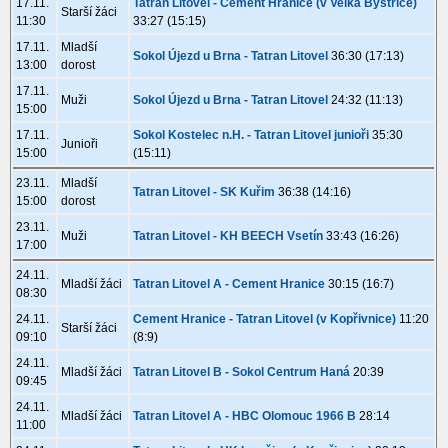
17.11.
Tatran Litovel - Cement Hranice (v Velká Bystřice)
Starší žáci
11:30
33:27 (15:15)
17.11.
Mladší
Sokol Újezd u Brna - Tatran Litovel
36:30 (17:13)
13:00
dorost
17.11.
Muži
Sokol Újezd u Brna - Tatran Litovel
24:32 (11:13)
15:00
17.11.
Sokol Kostelec n.H. - Tatran Litovel junioři
35:30
Junioři
15:00
(15:11)
23.11.
Mladší
Tatran Litovel - SK Kuřim
36:38 (14:16)
15:00
dorost
23.11.
Muži
Tatran Litovel - KH BEECH Vsetín
33:43 (16:26)
17:00
24.11.
Mladší žáci
Tatran Litovel A - Cement Hranice
30:15 (16:7)
08:30
24.11.
Cement Hranice - Tatran Litovel (v Kopřivnice)
11:20
Starší žáci
09:10
(8:9)
24.11.
Mladší žáci
Tatran Litovel B - Sokol Centrum Haná
20:39
09:45
24.11.
Mladší žáci
Tatran Litovel A - HBC Olomouc 1966 B
28:14
11:00