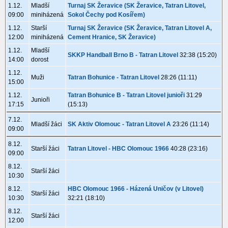
1.12.
Mladší
Turnaj SK Žeravice (SK Žeravice, Tatran Litovel,
09:00
miniházená
Sokol Čechy pod Kosířem)
1.12.
Starší
Turnaj SK Žeravice (SK Žeravice, Tatran Litovel A,
12:00
miniházená
Cement Hranice, SK Žeravice)
1.12.
Mladší
SKKP Handball Brno B - Tatran Litovel
32:38 (15:20)
14:00
dorost
1.12.
Muži
Tatran Bohunice - Tatran Litovel
28:26 (11:11)
15:00
1.12.
Tatran Bohunice B - Tatran Litovel junioři
31:29
Junioři
17:15
(15:13)
7.12.
Mladší žáci
SK Aktiv Olomouc - Tatran Litovel A
23:26 (11:14)
09:00
8.12.
Starší žáci
Tatran Litovel - HBC Olomouc 1966
40:28 (23:16)
09:00
8.12.
Starší žáci
10:30
8.12.
HBC Olomouc 1966 - Házená Uničov (v Litovel)
Starší žáci
10:30
32:21 (18:10)
8.12.
Starší žáci
12:00