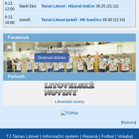
8.12.
Starší žáci
Tatran Litovel - Házená Uničov
36:25 (21:12)
12:00
8.12.
Junioři
Tatran Litovel junioři - HK Ivančice
28:30 (12:14)
16:00
Facebook
Tatran Litovel - házená
Sledovat stránku
Partneři:
Litovelské noviny
[
Nahoru
]
TJ Tatran Litovel
|
Informační systém
|
Házená
|
Fotbal
|
Volejbal