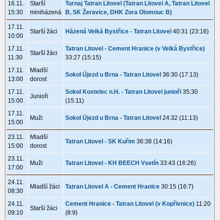
16.11.
Starší
Turnaj Tatran Litovel (Tatran Litovel A, Tatran Litovel
15:30
miniházená
B, SK Žeravice, DHK Zora Olomouc B)
17.11.
Starší žáci
Házená Velká Bystřice - Tatran Litovel
40:31 (23:16)
10:00
17.11.
Tatran Litovel - Cement Hranice (v Velká Bystřice)
Starší žáci
11:30
33:27 (15:15)
17.11.
Mladší
Sokol Újezd u Brna - Tatran Litovel
36:30 (17:13)
13:00
dorost
17.11.
Sokol Kostelec n.H. - Tatran Litovel junioři
35:30
Junioři
15:00
(15:11)
17.11.
Muži
Sokol Újezd u Brna - Tatran Litovel
24:32 (11:13)
15:00
23.11.
Mladší
Tatran Litovel - SK Kuřim
36:38 (14:16)
15:00
dorost
23.11.
Muži
Tatran Litovel - KH BEECH Vsetín
33:43 (16:26)
17:00
24.11.
Mladší žáci
Tatran Litovel A - Cement Hranice
30:15 (16:7)
08:30
24.11.
Cement Hranice - Tatran Litovel (v Kopřivnice)
11:20
Starší žáci
09:10
(8:9)