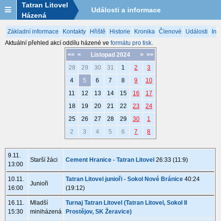
Tatran Litovel
Události a informace
Házená
Základní informace
Kontakty
Hřiště
Historie
Kronika
Členové
Události
Inf
Aktuální přehled akcí oddílu házené ve
formátu pro tisk
.
<<
<
Listopad 2024
>
>>
28
29
30
31
1
2
3
4
5
6
7
8
9
10
11
12
13
14
15
16
17
18
19
20
21
22
23
24
25
26
27
28
29
30
1
2
3
4
5
6
7
8
9.11.
Starší žáci
Cement Hranice - Tatran Litovel
26:33 (11:9)
13:00
10.11.
Tatran Litovel junioři - Sokol Nové Bránice
40:24
Junioři
16:00
(19:12)
16.11.
Mladší
Turnaj Tatran Litovel (Tatran Litovel, Sokol II
15:30
miniházená
Prostějov, SK Žeravice)