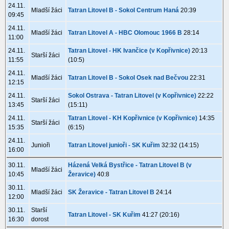
24.11.
Mladší žáci
Tatran Litovel B - Sokol Centrum Haná
20:39
09:45
24.11.
Mladší žáci
Tatran Litovel A - HBC Olomouc 1966 B
28:14
11:00
24.11.
Tatran Litovel - HK Ivančice (v Kopřivnice)
20:13
Starší žáci
11:55
(10:5)
24.11.
Mladší žáci
Tatran Litovel B - Sokol Osek nad Bečvou
22:31
12:15
24.11.
Sokol Ostrava - Tatran Litovel (v Kopřivnice)
22:22
Starší žáci
13:45
(15:11)
24.11.
Tatran Litovel - KH Kopřivnice (v Kopřivnice)
14:35
Starší žáci
15:35
(6:15)
24.11.
Junioři
Tatran Litovel junioři - SK Kuřim
32:32 (14:15)
16:00
30.11.
Házená Velká Bystřice - Tatran Litovel B (v
Mladší žáci
10:45
Žeravice)
40:8
30.11.
Mladší žáci
SK Žeravice - Tatran Litovel B
24:14
12:00
30.11.
Starší
Tatran Litovel - SK Kuřim
41:27 (20:16)
16:30
dorost