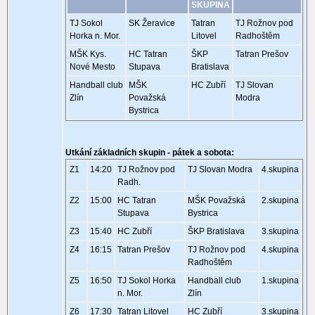
SKUPINA
TJ Sokol
SK Žeravice
Tatran
TJ Rožnov pod
Horka n. Mor.
Litovel
Radhoštěm
MŠK Kys.
HC Tatran
ŠKP
Tatran Prešov
Nové Mesto
Stupava
Bratislava
Handball club
MŠK
HC Zubří
TJ Slovan
Zlín
Považská
Modra
Bystrica
Utkání základních skupin - pátek a sobota:
Z1
14:20
TJ Rožnov pod
TJ Slovan Modra
4.skupina
Radh.
Z2
15:00
HC Tatran
MŠK Považská
2.skupina
Stupava
Bystrica
Z3
15:40
HC Zubří
ŠKP Bratislava
3.skupina
Z4
16:15
Tatran Prešov
TJ Rožnov pod
4.skupina
Radhoštěm
Z5
16:50
TJ Sokol Horka
Handball club
1.skupina
n. Mor.
Zlín
Z6
17:30
Tatran Litovel
HC Zubří
3.skupina