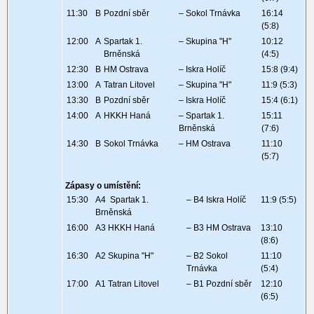
11:30
B
Pozdní sběr
– Sokol Trnávka
16:14
(5:8)
12:00
A
Spartak 1.
– Skupina "H"
10:12
Brněnská
(4:5)
12:30
B
HM Ostrava
– Iskra Holíč
15:8 (9:4)
13:00
A
Tatran Litovel
– Skupina "H"
11:9 (5:3)
13:30
B
Pozdní sběr
– Iskra Holíč
15:4 (6:1)
14:00
A
HKKH Haná
– Spartak 1.
15:11
Brněnská
(7:6)
14:30
B
Sokol Trnávka
– HM Ostrava
11:10
(5:7)
Zápasy o umístění:
15:30
A4 Spartak 1.
– B4 Iskra Holíč
11:9 (5:5)
Brněnská
16:00
A3 HKKH Haná
– B3 HM Ostrava
13:10
(8:6)
16:30
A2 Skupina "H"
– B2 Sokol
11:10
Trnávka
(5:4)
17:00
A1 Tatran Litovel
– B1 Pozdní sběr
12:10
(6:5)