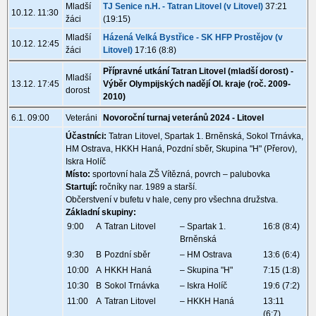
Mladší
TJ Senice n.H. - Tatran Litovel (v Litovel)
37:21
10.12. 11:30
žáci
(19:15)
Mladší
Házená Velká Bystřice - SK HFP Prostějov (v
10.12. 12:45
žáci
Litovel)
17:16 (8:8)
Přípravné utkání Tatran Litovel (mladší dorost) -
Mladší
13.12. 17:45
Výběr Olympijských nadějí Ol. kraje (roč. 2009-
dorost
2010)
6.1. 09:00
Veteráni
Novoroční turnaj veteránů 2024 - Litovel
Účastníci:
Tatran Litovel, Spartak 1. Brněnská, Sokol Trnávka,
HM Ostrava, HKKH Haná, Pozdní sběr, Skupina "H" (Přerov),
Iskra Holíč
Místo:
sportovní hala ZŠ Vítězná, povrch – palubovka
Startují:
ročníky nar. 1989 a starší.
Občerstvení v bufetu v hale, ceny pro všechna družstva.
Základní skupiny:
9:00
A
Tatran Litovel
– Spartak 1.
16:8 (8:4)
Brněnská
9:30
B
Pozdní sběr
– HM Ostrava
13:6 (6:4)
10:00
A
HKKH Haná
– Skupina "H"
7:15 (1:8)
10:30
B
Sokol Trnávka
– Iskra Holíč
19:6 (7:2)
11:00
A
Tatran Litovel
– HKKH Haná
13:11
(6:7)