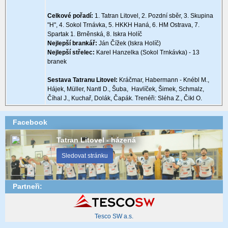
Celkové pořadí:
1. Tatran Litovel, 2. Pozdní sběr, 3. Skupina
"H", 4. Sokol Trnávka, 5. HKKH Haná, 6. HM Ostrava, 7.
Spartak 1. Brněnská, 8. Iskra Holíč
Nejlepší brankář:
Ján Čížek (Iskra Holíč)
Nejlepší střelec:
Karel Hanzelka (Sokol Trnkávka) - 13
branek
Sestava Tatranu Litovel:
Kráčmar, Habermann - Knébl M.,
Hájek, Müller, Nantl D., Šuba, Havlíček, Šimek, Schmalz,
Číhal J., Kuchař, Dolák, Čapák. Trenéři: Sléha Z., Čikl O.
Facebook
Tatran Litovel - házená
Sledovat stránku
Partneři:
Tesco SW a.s.