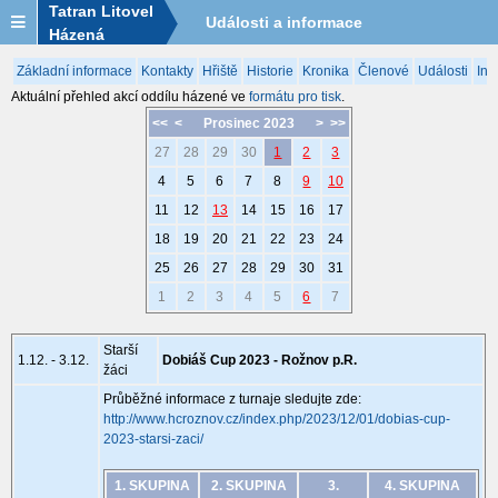
Tatran Litovel
Události a informace
Házená
Základní informace
Kontakty
Hřiště
Historie
Kronika
Členové
Události
Inf
Aktuální přehled akcí oddílu házené ve
formátu pro tisk
.
<<
<
Prosinec 2023
>
>>
27
28
29
30
1
2
3
4
5
6
7
8
9
10
11
12
13
14
15
16
17
18
19
20
21
22
23
24
25
26
27
28
29
30
31
1
2
3
4
5
6
7
Starší
1.12. - 3.12.
Dobiáš Cup 2023 - Rožnov p.R.
žáci
Průběžné informace z turnaje sledujte zde:
http://www.hcroznov.cz/index.php/2023/12/01/dobias-cup-
2023-starsi-zaci/
1. SKUPINA
2. SKUPINA
3.
4. SKUPINA