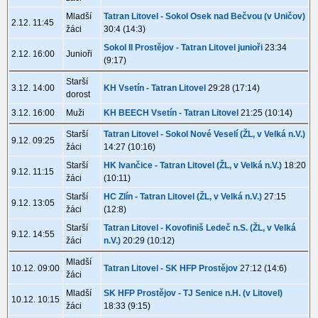
Mladší
Tatran Litovel - Sokol Osek nad Bečvou (v Uničov)
2.12. 11:45
žáci
30:4 (14:3)
Sokol II Prostějov - Tatran Litovel junioři
23:34
2.12. 16:00
Junioři
(9:17)
Starší
3.12. 14:00
KH Vsetín - Tatran Litovel
29:28 (17:14)
dorost
3.12. 16:00
Muži
KH BEECH Vsetín - Tatran Litovel
21:25 (10:14)
Starší
Tatran Litovel - Sokol Nové Veselí (ŽL, v Velká n.V.)
9.12. 09:25
žáci
14:27 (10:16)
Starší
HK Ivančice - Tatran Litovel (ŽL, v Velká n.V.)
18:20
9.12. 11:15
žáci
(10:11)
Starší
HC Zlín - Tatran Litovel (ŽL, v Velká n.V.)
27:15
9.12. 13:05
žáci
(12:8)
Starší
Tatran Litovel - Kovofiniš Ledeč n.S. (ŽL, v Velká
9.12. 14:55
žáci
n.V.)
20:29 (10:12)
Mladší
10.12. 09:00
Tatran Litovel - SK HFP Prostějov
27:12 (14:6)
žáci
Mladší
SK HFP Prostějov - TJ Senice n.H. (v Litovel)
10.12. 10:15
žáci
18:33 (9:15)