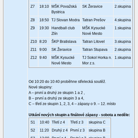
Z7
18:10
MŠK Považská
SK Žeravice
2.skupina
Bystrica
Z8
18:50
TJ Slovan Modra
Tatran Prešov
4.skupina
Z9
19:30
Handball club
MŠK Kysucké
1.skupina
Zlín
Nové Mesto
Z10
8:20
ŠKP Bratislava
Tatran Litovel
3.skupina
Z11
9:00
SK Žeravice
Tatran Stupava
2.skupina
Z12
9:40
MŠK Kysucké
TJ Sokol Horka n.
1.skupina
Nové Mesto
Mor z.s.
Od 10:20 do 10:40 proběhne střelecká soutěž.
Nové skupiny:
A – první a druhý ze skupin 1 a 2 ,
B – první a druhý ze skupin 3 a 4,
C – třetí ze skupin 1, 2, 3, 4 – zápasy o 9. – 12. místo
Utkání nových skupin a finálové zápasy - sobota a neděle:
S1
10:40
Třetí z 4
Třetí z 3
skupina C
S2
11:20
Druhý z 4
První z 3
skupina B