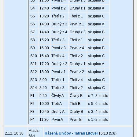
S3
12:00
První z 4
Druhý z 3
skupina B
S4
12:40
První z 2
Druhý z 1
skupina A
S5
13:20
Třetí z 2
Třetí z 1
skupina C
S6
14:00
Druhý z 2
První z 1
skupina A
S7
14:40
Druhý z 4
Druhý z 3
skupina B
S8
15:20
Třetí z 3
Třetí z 1
skupina C
S9
16:00
První z 3
První z 4
skupina B
S10
16:40
Třetí z 4
Třetí z 2
skupina C
S11
17:20
Druhý z 2
Druhý z 1
skupina A
S12
18:00
První z 1
První z 2
skupina A
S13
8:00
Třetí z 1
Třetí z 4
skupina C
S14
8:40
Třetí z 3
Třetí z 2
skupina C
F1
9:20
Čtvrtý A
Čtvrtý B
o 7.-8. místo
F2
10:00
Třetí A
Třetí B
o 5.-6. místo
F3
10:45
Druhý A
Druhý B
o 3.-4. místo
F4
11:30
První A
První B
o 1.-2. místo
Mladší
2.12. 10:30
Házená Uničov - Tatran Litovel
16:13 (5:8)
žáci