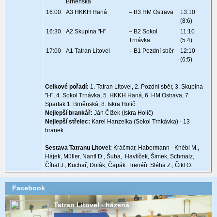
Brněnská
16:00
A3 HKKH Haná
– B3 HM Ostrava
13:10
(8:6)
16:30
A2 Skupina "H"
– B2 Sokol
11:10
Trnávka
(5:4)
17:00
A1 Tatran Litovel
– B1 Pozdní sběr
12:10
(6:5)
Celkové pořadí:
1. Tatran Litovel, 2. Pozdní sběr, 3. Skupina
"H", 4. Sokol Trnávka, 5. HKKH Haná, 6. HM Ostrava, 7.
Spartak 1. Brněnská, 8. Iskra Holíč
Nejlepší brankář:
Ján Čížek (Iskra Holíč)
Nejlepší střelec:
Karel Hanzelka (Sokol Trnkávka) - 13
branek
Sestava Tatranu Litovel:
Kráčmar, Habermann - Knébl M.,
Hájek, Müller, Nantl D., Šuba, Havlíček, Šimek, Schmalz,
Číhal J., Kuchař, Dolák, Čapák. Trenéři: Sléha Z., Čikl O.
Facebook
Tatran Litovel - házená