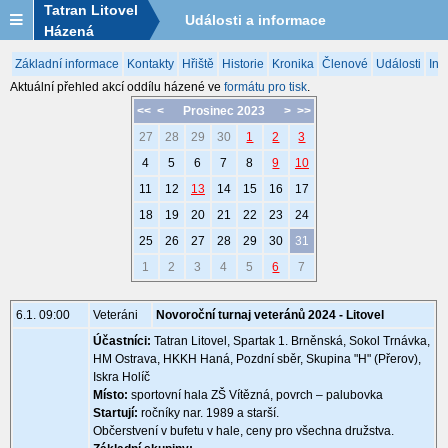
Tatran Litovel
Události a informace
Házená
Základní informace
Kontakty
Hřiště
Historie
Kronika
Členové
Události
Inf
Aktuální přehled akcí oddílu házené ve
formátu pro tisk
.
<<
<
Prosinec 2023
>
>>
27
28
29
30
1
2
3
4
5
6
7
8
9
10
11
12
13
14
15
16
17
18
19
20
21
22
23
24
25
26
27
28
29
30
31
1
2
3
4
5
6
7
6.1. 09:00
Veteráni
Novoroční turnaj veteránů 2024 - Litovel
Účastníci:
Tatran Litovel, Spartak 1. Brněnská, Sokol Trnávka,
HM Ostrava, HKKH Haná, Pozdní sběr, Skupina "H" (Přerov),
Iskra Holíč
Místo:
sportovní hala ZŠ Vítězná, povrch – palubovka
Startují:
ročníky nar. 1989 a starší.
Občerstvení v bufetu v hale, ceny pro všechna družstva.