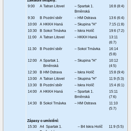
Základní skupiny:
9:00
A
Tatran Litovel
– Spartak 1.
16:8 (8:4)
Brněnská
9:30
B
Pozdní sběr
– HM Ostrava
13:6 (6:4)
10:00
A
HKKH Haná
– Skupina "H"
7:15 (1:8)
10:30
B
Sokol Trnávka
– Iskra Holíč
19:6 (7:2)
11:00
A
Tatran Litovel
– HKKH Haná
13:11
(6:7)
11:30
B
Pozdní sběr
– Sokol Trnávka
16:14
(5:8)
12:00
A
Spartak 1.
– Skupina "H"
10:12
Brněnská
(4:5)
12:30
B
HM Ostrava
– Iskra Holíč
15:8 (9:4)
13:00
A
Tatran Litovel
– Skupina "H"
11:9 (5:3)
13:30
B
Pozdní sběr
– Iskra Holíč
15:4 (6:1)
14:00
A
HKKH Haná
– Spartak 1.
15:11
Brněnská
(7:6)
14:30
B
Sokol Trnávka
– HM Ostrava
11:10
(5:7)
Zápasy o umístění:
15:30
A4 Spartak 1.
– B4 Iskra Holíč
11:9 (5:5)