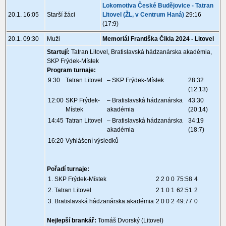
Lokomotiva České Budějovice - Tatran
20.1. 16:05
Starší žáci
Litovel (ŽL, v Centrum Haná)
29:16
(17:9)
20.1. 09:30
Muži
Memoriál Františka Čikla 2024 - Litovel
Startují:
Tatran Litovel, Bratislavská hádzanárska akadémia,
SKP Frýdek-Místek
Program turnaje:
9:30
Tatran Litovel
– SKP Frýdek-Místek
28:32
(12:13)
12:00
SKP Frýdek-
– Bratislavská hádzanárska
43:30
Místek
akadémia
(20:14)
14:45
Tatran Litovel
– Bratislavská hádzanárska
34:19
akadémia
(18:7)
16:20
Vyhlášení výsledků
Pořadí turnaje:
1. SKP Frýdek-Místek
2 2 0 0
75:58
4
2. Tatran Litovel
2 1 0 1
62:51
2
3. Bratislavská hádzanárska akadémia
2 0 0 2
49:77
0
Nejlepší brankář:
Tomáš Dvorský (Litovel)