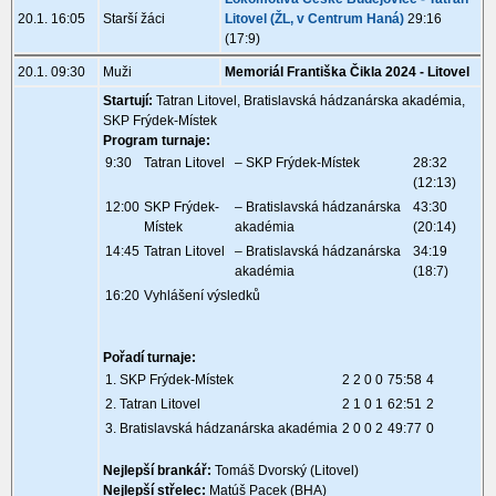
20.1. 16:05
Starší žáci
Litovel (ŽL, v Centrum Haná)
29:16
(17:9)
20.1. 09:30
Muži
Memoriál Františka Čikla 2024 - Litovel
Startují:
Tatran Litovel, Bratislavská hádzanárska akadémia,
SKP Frýdek-Místek
Program turnaje:
9:30
Tatran Litovel
– SKP Frýdek-Místek
28:32
(12:13)
12:00
SKP Frýdek-
– Bratislavská hádzanárska
43:30
Místek
akadémia
(20:14)
14:45
Tatran Litovel
– Bratislavská hádzanárska
34:19
akadémia
(18:7)
16:20
Vyhlášení výsledků
Pořadí turnaje:
1. SKP Frýdek-Místek
2 2 0 0
75:58
4
2. Tatran Litovel
2 1 0 1
62:51
2
3. Bratislavská hádzanárska akadémia
2 0 0 2
49:77
0
Nejlepší brankář:
Tomáš Dvorský (Litovel)
Nejlepší střelec:
Matúš Pacek (BHA)