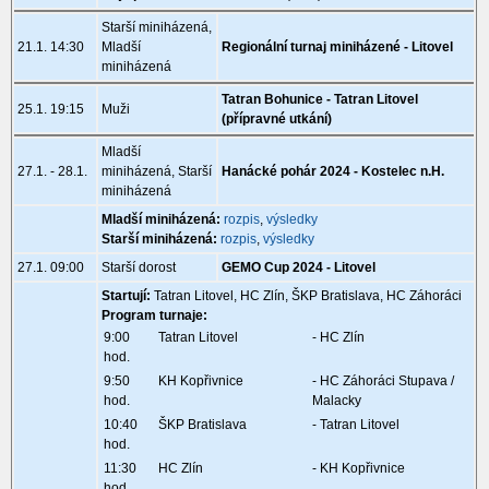
Starší miniházená,
21.1. 14:30
Mladší
Regionální turnaj miniházené - Litovel
miniházená
Tatran Bohunice - Tatran Litovel
25.1. 19:15
Muži
(přípravné utkání)
Mladší
27.1. - 28.1.
miniházená, Starší
Hanácké pohár 2024 - Kostelec n.H.
miniházená
Mladší miniházená:
rozpis
,
výsledky
Starší miniházená:
rozpis
,
výsledky
27.1. 09:00
Starší dorost
GEMO Cup 2024 - Litovel
Startují:
Tatran Litovel, HC Zlín, ŠKP Bratislava, HC Záhoráci
Program turnaje:
9:00
Tatran Litovel
- HC Zlín
hod.
9:50
KH Kopřivnice
- HC Záhoráci Stupava /
hod.
Malacky
10:40
ŠKP Bratislava
- Tatran Litovel
hod.
11:30
HC Zlín
- KH Kopřivnice
hod.