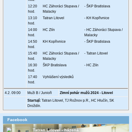
12:20
HC Záhoráci Stupava /
- ŠKP Bratislava
hod.
Malacky
13:10
Tatran Litovel
- KH Kopřivnice
hod.
14:00
HC Zlín
- HC Záhoráci Stupava /
hod.
Malacky
14:50
KH Kopřivnice
- ŠKP Bratislava
hod.
15:40
HC Záhoráci Stupava /
- Tatran Litovel
hod.
Malacky
16:30
ŠKP Bratislava
- HC Zlín
hod.
17:40
Vyhlášení výsledků
hod.
4.2. 09:00
Muži B / Junioři
Zimní pohár mužů 2024 - Litovel
Startují:
Tatran Litovel, TJ Rožnov p.R., HC Hlučín, SK
Droždín.
Facebook
Tatran Litovel - házená