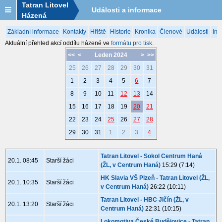
Tatran Litovel
Události a informace
Házená
Základní informace
Kontakty
Hřiště
Historie
Kronika
Členové
Události
Inf
Aktuální přehled akcí oddílu házené ve
formátu pro tisk
.
<<
<
Leden 2024
>
>>
25
26
27
28
29
30
31
1
2
3
4
5
6
7
8
9
10
11
12
13
14
15
16
17
18
19
20
21
22
23
24
25
26
27
28
29
30
31
1
2
3
4
Tatran Litovel - Sokol Centrum Haná
20.1. 08:45
Starší žáci
(ŽL, v Centrum Haná)
15:29 (7:14)
HK Slavia VŠ Plzeň - Tatran Litovel (ŽL,
20.1. 10:35
Starší žáci
v Centrum Haná)
26:22 (10:11)
Tatran Litovel - HBC Jičín (ŽL, v
20.1. 13:20
Starší žáci
Centrum Haná)
22:31 (10:15)
Lokomotiva České Budějovice - Tatran