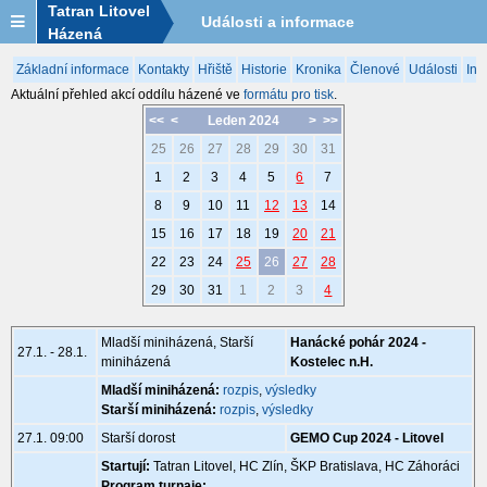
Tatran Litovel
Události a informace
Házená
Základní informace
Kontakty
Hřiště
Historie
Kronika
Členové
Události
Inf
Aktuální přehled akcí oddílu házené ve
formátu pro tisk
.
<<
<
Leden 2024
>
>>
25
26
27
28
29
30
31
1
2
3
4
5
6
7
8
9
10
11
12
13
14
15
16
17
18
19
20
21
22
23
24
25
26
27
28
29
30
31
1
2
3
4
Mladší miniházená, Starší
Hanácké pohár 2024 -
27.1. - 28.1.
miniházená
Kostelec n.H.
Mladší miniházená:
rozpis
,
výsledky
Starší miniházená:
rozpis
,
výsledky
27.1. 09:00
Starší dorost
GEMO Cup 2024 - Litovel
Startují:
Tatran Litovel, HC Zlín, ŠKP Bratislava, HC Záhoráci
Program turnaje: