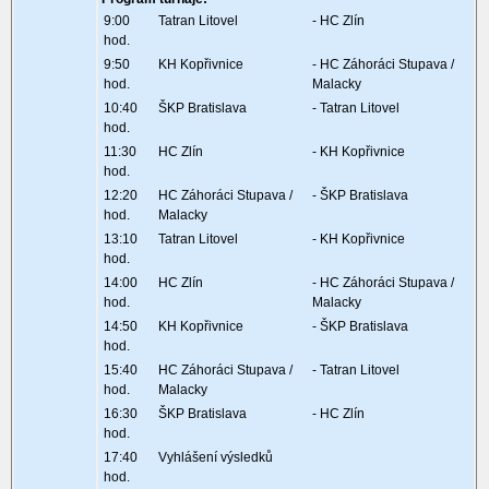
9:00
Tatran Litovel
- HC Zlín
hod.
9:50
KH Kopřivnice
- HC Záhoráci Stupava /
hod.
Malacky
10:40
ŠKP Bratislava
- Tatran Litovel
hod.
11:30
HC Zlín
- KH Kopřivnice
hod.
12:20
HC Záhoráci Stupava /
- ŠKP Bratislava
hod.
Malacky
13:10
Tatran Litovel
- KH Kopřivnice
hod.
14:00
HC Zlín
- HC Záhoráci Stupava /
hod.
Malacky
14:50
KH Kopřivnice
- ŠKP Bratislava
hod.
15:40
HC Záhoráci Stupava /
- Tatran Litovel
hod.
Malacky
16:30
ŠKP Bratislava
- HC Zlín
hod.
17:40
Vyhlášení výsledků
hod.