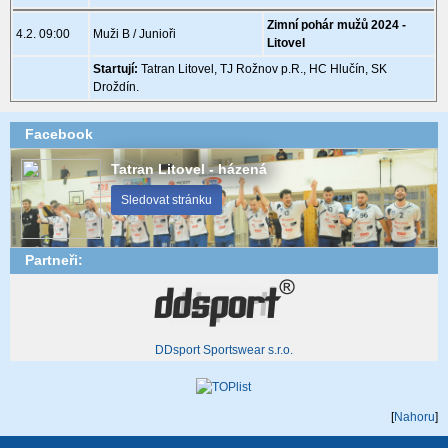
Zimní pohár mužů 2024 -
4.2. 09:00
Muži B / Junioři
Litovel
Startují:
Tatran Litovel, TJ Rožnov p.R., HC Hlučín, SK
Droždín.
Facebook
Tatran Litovel - házená
Sledovat stránku
Partneři:
DDsport Sportswear s.r.o.
[
Nahoru
]