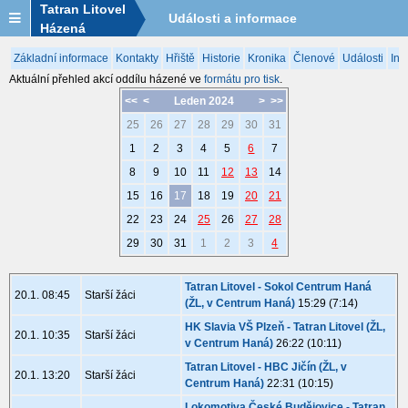
Tatran Litovel
Události a informace
Házená
Základní informace
Kontakty
Hřiště
Historie
Kronika
Členové
Události
Inf
Aktuální přehled akcí oddílu házené ve
formátu pro tisk
.
<<
<
Leden 2024
>
>>
25
26
27
28
29
30
31
1
2
3
4
5
6
7
8
9
10
11
12
13
14
15
16
17
18
19
20
21
22
23
24
25
26
27
28
29
30
31
1
2
3
4
Tatran Litovel - Sokol Centrum Haná
20.1. 08:45
Starší žáci
(ŽL, v Centrum Haná)
15:29 (7:14)
HK Slavia VŠ Plzeň - Tatran Litovel (ŽL,
20.1. 10:35
Starší žáci
v Centrum Haná)
26:22 (10:11)
Tatran Litovel - HBC Jičín (ŽL, v
20.1. 13:20
Starší žáci
Centrum Haná)
22:31 (10:15)
Lokomotiva České Budějovice - Tatran