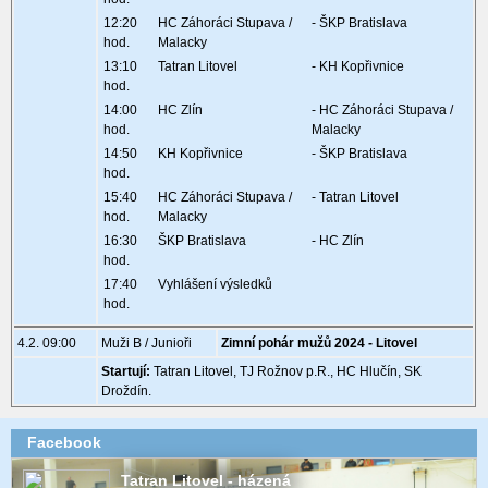
12:20
HC Záhoráci Stupava /
- ŠKP Bratislava
hod.
Malacky
13:10
Tatran Litovel
- KH Kopřivnice
hod.
14:00
HC Zlín
- HC Záhoráci Stupava /
hod.
Malacky
14:50
KH Kopřivnice
- ŠKP Bratislava
hod.
15:40
HC Záhoráci Stupava /
- Tatran Litovel
hod.
Malacky
16:30
ŠKP Bratislava
- HC Zlín
hod.
17:40
Vyhlášení výsledků
hod.
4.2. 09:00
Muži B / Junioři
Zimní pohár mužů 2024 - Litovel
Startují:
Tatran Litovel, TJ Rožnov p.R., HC Hlučín, SK
Droždín.
Facebook
Tatran Litovel - házená