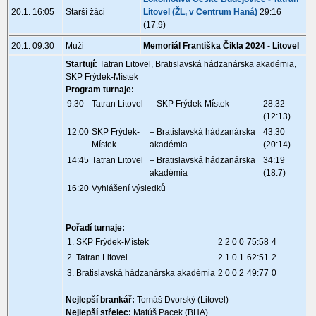
20.1. 16:05
Starší žáci
Litovel (ŽL, v Centrum Haná)
29:16
(17:9)
20.1. 09:30
Muži
Memoriál Františka Čikla 2024 - Litovel
Startují:
Tatran Litovel, Bratislavská hádzanárska akadémia,
SKP Frýdek-Místek
Program turnaje:
9:30
Tatran Litovel
– SKP Frýdek-Místek
28:32
(12:13)
12:00
SKP Frýdek-
– Bratislavská hádzanárska
43:30
Místek
akadémia
(20:14)
14:45
Tatran Litovel
– Bratislavská hádzanárska
34:19
akadémia
(18:7)
16:20
Vyhlášení výsledků
Pořadí turnaje:
1. SKP Frýdek-Místek
2 2 0 0
75:58
4
2. Tatran Litovel
2 1 0 1
62:51
2
3. Bratislavská hádzanárska akadémia
2 0 0 2
49:77
0
Nejlepší brankář:
Tomáš Dvorský (Litovel)
Nejlepší střelec:
Matúš Pacek (BHA)