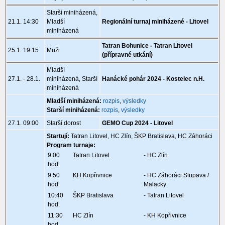
Starší miniházená,
21.1. 14:30
Mladší
Regionální turnaj miniházené - Litovel
miniházená
Tatran Bohunice - Tatran Litovel
25.1. 19:15
Muži
(přípravné utkání)
Mladší
27.1. - 28.1.
miniházená, Starší
Hanácké pohár 2024 - Kostelec n.H.
miniházená
Mladší miniházená:
rozpis
,
výsledky
Starší miniházená:
rozpis
,
výsledky
27.1. 09:00
Starší dorost
GEMO Cup 2024 - Litovel
Startují:
Tatran Litovel, HC Zlín, ŠKP Bratislava, HC Záhoráci
Program turnaje:
9:00
Tatran Litovel
- HC Zlín
hod.
9:50
KH Kopřivnice
- HC Záhoráci Stupava /
hod.
Malacky
10:40
ŠKP Bratislava
- Tatran Litovel
hod.
11:30
HC Zlín
- KH Kopřivnice
hod.