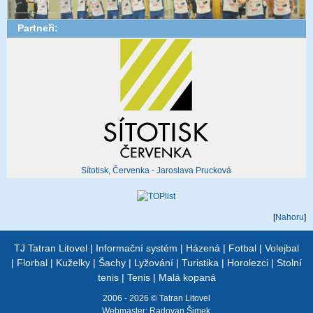
Partneři:
Sítotisk, Červenka - Jaroslava Prucková
[
Nahoru
]
TJ Tatran Litovel
|
Informační systém
|
Házená
|
Fotbal
|
Volejbal
|
Florbal
|
Kuželky
|
Šachy
|
Lyžování
|
Turistika
|
Horolezci
|
Stolní
tenis
|
Tenis
|
Malá kopaná
2006 - 2026 © Tatran Litovel
Webmaster:
Radovan Šimek