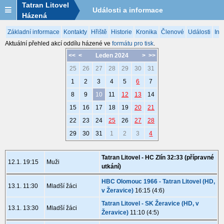
Tatran Litovel
Události a informace
Házená
Základní informace
Kontakty
Hřiště
Historie
Kronika
Členové
Události
Inf
Aktuální přehled akcí oddílu házené ve
formátu pro tisk
.
<<
<
Leden 2024
>
>>
25
26
27
28
29
30
31
1
2
3
4
5
6
7
8
9
10
11
12
13
14
15
16
17
18
19
20
21
22
23
24
25
26
27
28
29
30
31
1
2
3
4
Tatran Litovel - HC Zlín 32:33 (přípravné
12.1. 19:15
Muži
utkání)
HBC Olomouc 1966 - Tatran Litovel (HD,
13.1. 11:30
Mladší žáci
v Žeravice)
16:15 (4:6)
Tatran Litovel - SK Žeravice (HD, v
13.1. 13:30
Mladší žáci
Žeravice)
11:10 (4:5)