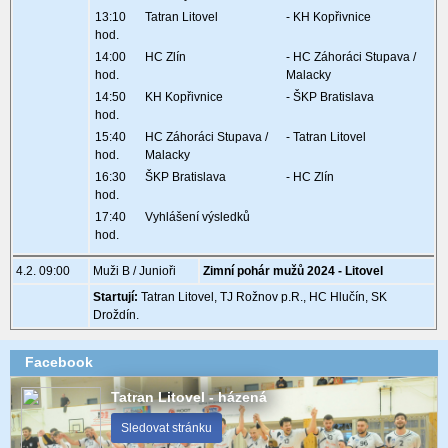
13:10
Tatran Litovel
- KH Kopřivnice
hod.
14:00
HC Zlín
- HC Záhoráci Stupava /
hod.
Malacky
14:50
KH Kopřivnice
- ŠKP Bratislava
hod.
15:40
HC Záhoráci Stupava /
- Tatran Litovel
hod.
Malacky
16:30
ŠKP Bratislava
- HC Zlín
hod.
17:40
Vyhlášení výsledků
hod.
4.2. 09:00
Muži B / Junioři
Zimní pohár mužů 2024 - Litovel
Startují:
Tatran Litovel, TJ Rožnov p.R., HC Hlučín, SK
Droždín.
Facebook
Tatran Litovel - házená
Sledovat stránku