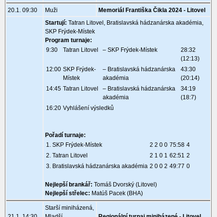
20.1. 09:30
Muži
Memoriál Františka Čikla 2024 - Litovel
Startují:
Tatran Litovel, Bratislavská hádzanárska akadémia,
SKP Frýdek-Místek
Program turnaje:
9:30
Tatran Litovel
– SKP Frýdek-Místek
28:32
(12:13)
12:00
SKP Frýdek-
– Bratislavská hádzanárska
43:30
Místek
akadémia
(20:14)
14:45
Tatran Litovel
– Bratislavská hádzanárska
34:19
akadémia
(18:7)
16:20
Vyhlášení výsledků
Pořadí turnaje:
1. SKP Frýdek-Místek
2 2 0 0
75:58
4
2. Tatran Litovel
2 1 0 1
62:51
2
3. Bratislavská hádzanárska akadémia
2 0 0 2
49:77
0
Nejlepší brankář:
Tomáš Dvorský (Litovel)
Nejlepší střelec:
Matúš Pacek (BHA)
Starší miniházená,
21.1. 14:30
Mladší
Regionální turnaj miniházené - Litovel