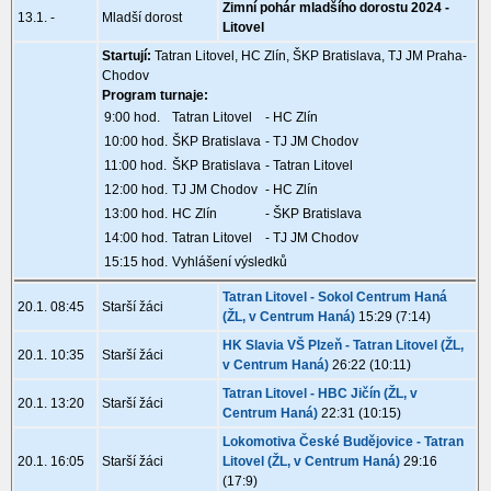
Zimní pohár mladšího dorostu 2024 -
13.1. -
Mladší dorost
Litovel
Startují:
Tatran Litovel, HC Zlín, ŠKP Bratislava, TJ JM Praha-
Chodov
Program turnaje:
9:00 hod.
Tatran Litovel
- HC Zlín
10:00 hod.
ŠKP Bratislava
- TJ JM Chodov
11:00 hod.
ŠKP Bratislava
- Tatran Litovel
12:00 hod.
TJ JM Chodov
- HC Zlín
13:00 hod.
HC Zlín
- ŠKP Bratislava
14:00 hod.
Tatran Litovel
- TJ JM Chodov
15:15 hod.
Vyhlášení výsledků
Tatran Litovel - Sokol Centrum Haná
20.1. 08:45
Starší žáci
(ŽL, v Centrum Haná)
15:29 (7:14)
HK Slavia VŠ Plzeň - Tatran Litovel (ŽL,
20.1. 10:35
Starší žáci
v Centrum Haná)
26:22 (10:11)
Tatran Litovel - HBC Jičín (ŽL, v
20.1. 13:20
Starší žáci
Centrum Haná)
22:31 (10:15)
Lokomotiva České Budějovice - Tatran
20.1. 16:05
Starší žáci
Litovel (ŽL, v Centrum Haná)
29:16
(17:9)