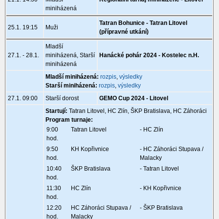
miniházená
Tatran Bohunice - Tatran Litovel
25.1. 19:15
Muži
(přípravné utkání)
Mladší
27.1. - 28.1.
miniházená, Starší
Hanácké pohár 2024 - Kostelec n.H.
miniházená
Mladší miniházená:
rozpis
,
výsledky
Starší miniházená:
rozpis
,
výsledky
27.1. 09:00
Starší dorost
GEMO Cup 2024 - Litovel
Startují:
Tatran Litovel, HC Zlín, ŠKP Bratislava, HC Záhoráci
Program turnaje:
9:00
Tatran Litovel
- HC Zlín
hod.
9:50
KH Kopřivnice
- HC Záhoráci Stupava /
hod.
Malacky
10:40
ŠKP Bratislava
- Tatran Litovel
hod.
11:30
HC Zlín
- KH Kopřivnice
hod.
12:20
HC Záhoráci Stupava /
- ŠKP Bratislava
hod.
Malacky