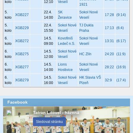
kolo
12:10
Veselí
1921
5.
22.4.
SK
Sokol Nové
XGB227
17:28
(9:14)
kolo
14:00
Žeravice
Veselí
5.
22.4.
Sokol Nové
TJ Dukla
XGB229
17:13
(6:4)
kolo
15:50
Veselí
Praha
6.
14.5.
Kovofiniš
Sokol Nové
XGB272
13:31
(6:17)
kolo
09:00
Ledeč n.S.
Veselí
6.
14.5.
Sokol Nové
XGB275
HC Zlín
24:20
(11:9)
kolo
12:00
Veselí
6.
14.5.
Lions
Sokol Nové
XGB277
28:22
(16:9)
kolo
14:00
Hostivice
Veselí
6.
14.5.
Sokol Nové
HK Slavia VŠ
XGB279
32:9
(17:4)
kolo
16:00
Veselí
Plzeň
Facebook
Tatran Litovel - házená
Sledovat stránku