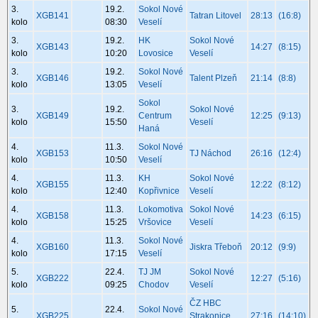
3.
19.2.
Sokol Nové
XGB141
Tatran Litovel
28:13
(16:8)
kolo
08:30
Veselí
3.
19.2.
HK
Sokol Nové
XGB143
14:27
(8:15)
kolo
10:20
Lovosice
Veselí
3.
19.2.
Sokol Nové
XGB146
Talent Plzeň
21:14
(8:8)
kolo
13:05
Veselí
Sokol
3.
19.2.
Sokol Nové
XGB149
Centrum
12:25
(9:13)
kolo
15:50
Veselí
Haná
4.
11.3.
Sokol Nové
XGB153
TJ Náchod
26:16
(12:4)
kolo
10:50
Veselí
4.
11.3.
KH
Sokol Nové
XGB155
12:22
(8:12)
kolo
12:40
Kopřivnice
Veselí
4.
11.3.
Lokomotiva
Sokol Nové
XGB158
14:23
(6:15)
kolo
15:25
Vršovice
Veselí
4.
11.3.
Sokol Nové
XGB160
Jiskra Třeboň
20:12
(9:9)
kolo
17:15
Veselí
5.
22.4.
TJ JM
Sokol Nové
XGB222
12:27
(5:16)
kolo
09:25
Chodov
Veselí
ČZ HBC
5.
22.4.
Sokol Nové
XGB225
Strakonice
27:16
(14:10)