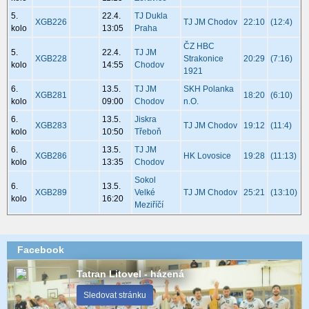
5.
22.4.
TJ Dukla
XGB226
TJ JM Chodov
22:10
(12:4)
kolo
13:05
Praha
ČZ HBC
5.
22.4.
TJ JM
XGB228
Strakonice
20:29
(7:16)
kolo
14:55
Chodov
1921
6.
13.5.
TJ JM
SKH Polanka
XGB281
18:20
(6:10)
kolo
09:00
Chodov
n.O.
6.
13.5.
Jiskra
XGB283
TJ JM Chodov
19:12
(11:4)
kolo
10:50
Třeboň
6.
13.5.
TJ JM
XGB286
HK Lovosice
19:28
(11:13)
kolo
13:35
Chodov
Sokol
6.
13.5.
XGB289
Velké
TJ JM Chodov
25:21
(13:10)
kolo
16:20
Meziříčí
Facebook
Tatran Litovel - házená
Sledovat stránku