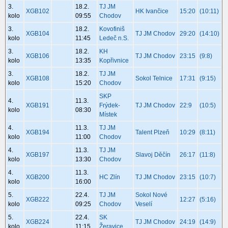
3.
18.2.
TJ JM
XGB102
HK Ivančice
15:20
(10:11)
kolo
09:55
Chodov
3.
18.2.
Kovofiniš
XGB104
TJ JM Chodov
29:20
(14:10)
kolo
11:45
Ledeč n.S.
3.
18.2.
KH
XGB106
TJ JM Chodov
23:15
(9:8)
kolo
13:35
Kopřivnice
3.
18.2.
TJ JM
XGB108
Sokol Telnice
17:31
(9:15)
kolo
15:20
Chodov
SKP
4.
11.3.
XGB191
Frýdek-
TJ JM Chodov
22:9
(10:5)
kolo
08:30
Místek
4.
11.3.
TJ JM
XGB194
Talent Plzeň
10:29
(8:11)
kolo
11:00
Chodov
4.
11.3.
TJ JM
XGB197
Slavoj Děčín
26:17
(11:8)
kolo
13:30
Chodov
4.
11.3.
XGB200
HC Zlín
TJ JM Chodov
23:15
(10:7)
kolo
16:00
5.
22.4.
TJ JM
Sokol Nové
XGB222
12:27
(5:16)
kolo
09:25
Chodov
Veselí
5.
22.4.
SK
XGB224
TJ JM Chodov
24:19
(14:9)
kolo
11:15
Žeravice