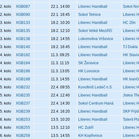
2. kolo
XGB087
22.1. 14:00
Liberec Handball
Sokol No
2. kolo
XGB090
22.1. 16:45
Sokol Telnice
Liberec 
3. kolo
XGB133
18.2. 10:20
Liberec Handball
HC Zlín
3. kolo
XGB135
18.2. 12:10
Sokol Velké Meziříčí
Liberec 
3. kolo
XGB138
18.2. 14:55
Lokomotiva Vršovice
Liberec 
3. kolo
XGB140
18.2. 16:45
Liberec Handball
TJ Dukla
4. kolo
XGB182
11.3. 09:25
Liberec Handball
HK Slavi
4. kolo
XGB184
11.3. 11:15
SK Žeravice
Liberec 
4. kolo
XGB186
11.3. 13:05
HK Lovosice
Liberec 
4. kolo
XGB188
11.3. 14:55
Liberec Handball
HK Ivanč
5. kolo
XGB232
22.4. 09:55
Kovofiniš Ledeč n.S.
Liberec 
5. kolo
XGB235
22.4. 12:40
Liberec Handball
Jiskra Tř
5. kolo
XGB237
22.4. 14:30
Sokol Centrum Haná
Liberec 
5. kolo
XGB239
22.4. 16:20
Liberec Handball
SKP Frýd
6. kolo
XGB253
13.5. 10:20
Liberec Handball
Talent Pl
6. kolo
XGB255
13.5. 12:10
HC Zubří
Liberec 
6. kolo
XGB258
13.5. 14:55
KH Kopřivnice
Liberec 