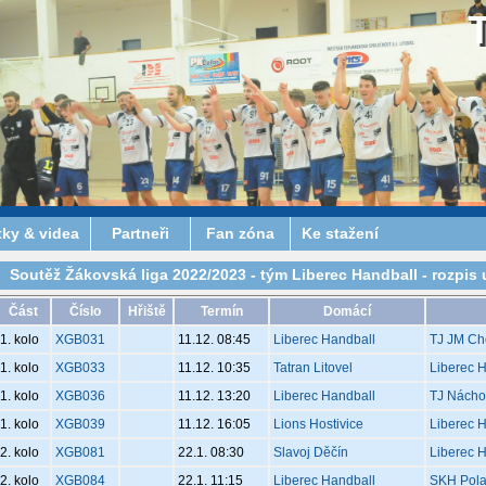
tky & videa
Partneři
Fan zóna
Ke stažení
Soutěž Žákovská liga 2022/2023 - tým Liberec Handball - rozpis 
Část
Číslo
Hřiště
Termín
Domácí
1. kolo
XGB031
11.12. 08:45
Liberec Handball
TJ JM Ch
1. kolo
XGB033
11.12. 10:35
Tatran Litovel
Liberec 
1. kolo
XGB036
11.12. 13:20
Liberec Handball
TJ Nách
1. kolo
XGB039
11.12. 16:05
Lions Hostivice
Liberec 
2. kolo
XGB081
22.1. 08:30
Slavoj Děčín
Liberec 
2. kolo
XGB084
22.1. 11:15
Liberec Handball
SKH Pola