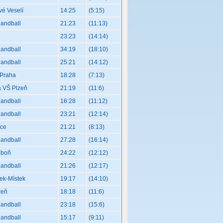
vé Veselí
14:25
(5:15)
Handball
21:23
(11:13)
23:23
(14:14)
Handball
34:19
(18:10)
Handball
25:21
(14:12)
 Praha
18:28
(7:13)
a VŠ Plzeň
21:19
(11:6)
Handball
16:28
(11:12)
Handball
23:21
(12:14)
ice
21:21
(8:13)
Handball
27:28
(16:14)
eboň
24:22
(12:12)
Handball
21:26
(12:17)
ek-Místek
19:17
(14:10)
zeň
18:18
(11:6)
Handball
23:18
(15:6)
Handball
15:17
(9:11)