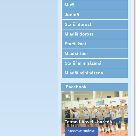
Muži
Junioři
Starší dorost
Mladší dorost
Starší žáci
Mladší žáci
Starší miniházená
Mladší miniházená
Facebook
Tatran Litovel - házená
Sledovat stránku