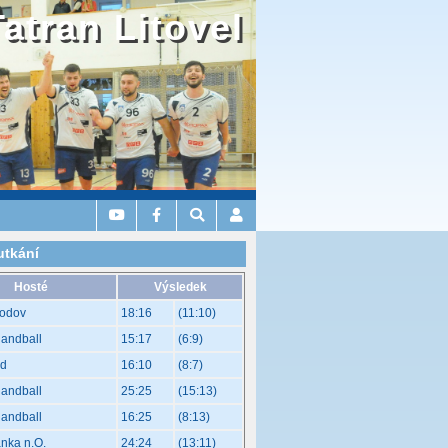
Tatran Litovel
utkání
Hosté
Výsledek
odov
18:16
(11:10)
Handball
15:17
(6:9)
od
16:10
(8:7)
Handball
25:25
(15:13)
Handball
16:25
(8:13)
nka n.O.
24:24
(13:11)