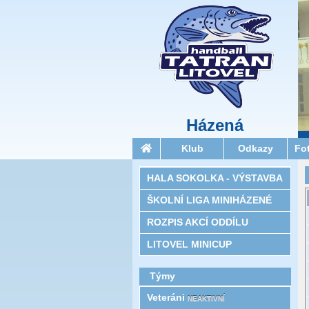
Házená
Klub
Odkazy
Fo
HALA SOKOLKA - VÝSTAVBA
ŠKOLNÍ LIGA MINIHÁZENÉ
ROZPIS AKCÍ ODDÍLU
LITOVEL MINICUP
Týmy
Veteráni
NEAKTIVNÍ