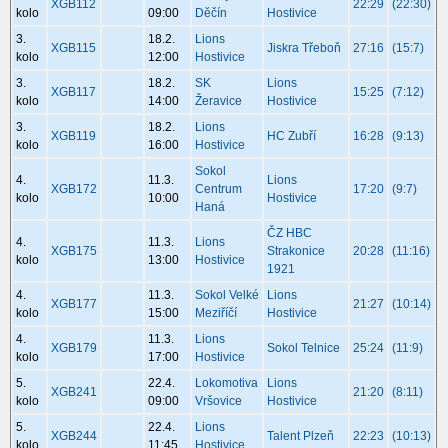
XGB112
22:29
(22:30)
kolo
09:00
Děčín
Hostivice
3.
18.2.
Lions
XGB115
Jiskra Třeboň
27:16
(15:7)
kolo
12:00
Hostivice
3.
18.2.
SK
Lions
XGB117
15:25
(7:12)
kolo
14:00
Žeravice
Hostivice
3.
18.2.
Lions
XGB119
HC Zubří
16:28
(9:13)
kolo
16:00
Hostivice
Sokol
4.
11.3.
Lions
XGB172
Centrum
17:20
(9:7)
kolo
10:00
Hostivice
Haná
ČZ HBC
4.
11.3.
Lions
XGB175
Strakonice
20:28
(11:16)
kolo
13:00
Hostivice
1921
4.
11.3.
Sokol Velké
Lions
XGB177
21:27
(10:14)
kolo
15:00
Meziříčí
Hostivice
4.
11.3.
Lions
XGB179
Sokol Telnice
25:24
(11:9)
kolo
17:00
Hostivice
5.
22.4.
Lokomotiva
Lions
XGB241
21:20
(8:11)
kolo
09:00
Vršovice
Hostivice
5.
22.4.
Lions
XGB244
Talent Plzeň
22:23
(10:13)
kolo
11:45
Hostivice