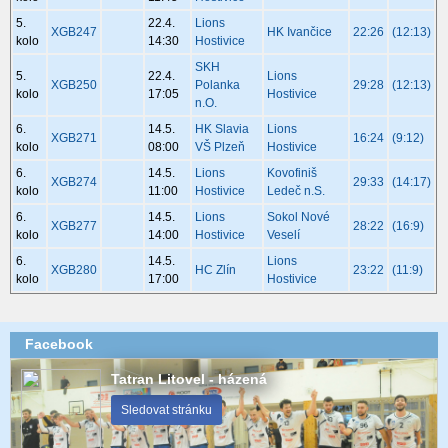
5.
22.4.
Lions
XGB247
HK Ivančice
22:26
(12:13)
kolo
14:30
Hostivice
SKH
5.
22.4.
Lions
XGB250
Polanka
29:28
(12:13)
kolo
17:05
Hostivice
n.O.
6.
14.5.
HK Slavia
Lions
XGB271
16:24
(9:12)
kolo
08:00
VŠ Plzeň
Hostivice
6.
14.5.
Lions
Kovofiniš
XGB274
29:33
(14:17)
kolo
11:00
Hostivice
Ledeč n.S.
6.
14.5.
Lions
Sokol Nové
XGB277
28:22
(16:9)
kolo
14:00
Hostivice
Veselí
6.
14.5.
Lions
XGB280
HC Zlín
23:22
(11:9)
kolo
17:00
Hostivice
Facebook
Tatran Litovel - házená
Sledovat stránku