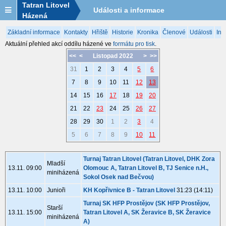
Tatran Litovel
Události a informace
Házená
Základní informace
Kontakty
Hřiště
Historie
Kronika
Členové
Události
Inf
Aktuální přehled akcí oddílu házené ve
formátu pro tisk
.
<<
<
Listopad 2022
>
>>
31
1
2
3
4
5
6
7
8
9
10
11
12
13
14
15
16
17
18
19
20
21
22
23
24
25
26
27
28
29
30
1
2
3
4
5
6
7
8
9
10
11
Turnaj Tatran Litovel (Tatran Litovel, DHK Zora
Mladší
13.11. 09:00
Olomouc A, Tatran Litovel B, TJ Senice n.H.,
miniházená
Sokol Osek nad Bečvou)
13.11. 10:00
Junioři
KH Kopřivnice B - Tatran Litovel
31:23 (14:11)
Turnaj SK HFP Prostějov (SK HFP Prostějov,
Starší
13.11. 15:00
Tatran Litovel A, SK Žeravice B, SK Žeravice
miniházená
A)