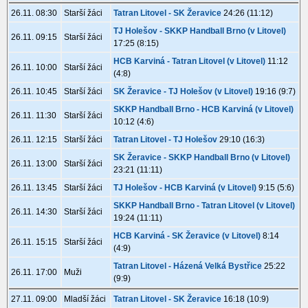
26.11. 08:30
Starší žáci
Tatran Litovel - SK Žeravice
24:26 (11:12)
TJ Holešov - SKKP Handball Brno (v Litovel)
26.11. 09:15
Starší žáci
17:25 (8:15)
HCB Karviná - Tatran Litovel (v Litovel)
11:12
26.11. 10:00
Starší žáci
(4:8)
26.11. 10:45
Starší žáci
SK Žeravice - TJ Holešov (v Litovel)
19:16 (9:7)
SKKP Handball Brno - HCB Karviná (v Litovel)
26.11. 11:30
Starší žáci
10:12 (4:6)
26.11. 12:15
Starší žáci
Tatran Litovel - TJ Holešov
29:10 (16:3)
SK Žeravice - SKKP Handball Brno (v Litovel)
26.11. 13:00
Starší žáci
23:21 (11:11)
26.11. 13:45
Starší žáci
TJ Holešov - HCB Karviná (v Litovel)
9:15 (5:6)
SKKP Handball Brno - Tatran Litovel (v Litovel)
26.11. 14:30
Starší žáci
19:24 (11:11)
HCB Karviná - SK Žeravice (v Litovel)
8:14
26.11. 15:15
Starší žáci
(4:9)
Tatran Litovel - Házená Velká Bystřice
25:22
26.11. 17:00
Muži
(9:9)
27.11. 09:00
Mladší žáci
Tatran Litovel - SK Žeravice
16:18 (10:9)