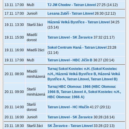
13.11. 17:00
Muži
TJ JM Chodov - Tatran Litovel
27:25 (14:12)
17.11. 17:00
Junioři
Lesana Zubří - Tatran Litovel
26:30 (12:12)
Házená Velká Bystřice - Tatran Litovel
34:25
19.11. 13:30
Starší žáci
(15:14)
Mladší
19.11. 15:00
Tatran Litovel - SK Žeravice
37:32 (21:17)
dorost
Sokol Centrum Haná - Tatran Litovel
23:28
19.11. 16:00
Mladší žáci
(11:14)
19.11. 17:00
Muži
Tatran Litovel - HBC Jičín B
36:27 (20:14)
Turnaj Sokol Kostelec n.H. (Sokol Kostelec
Mladší
20.11. 08:00
n.H., Házená Velká Bystřice B, Házená Velká
miniházená
Bystřice A, Tatran Litovel, Tatran Litovel B)
Turnaj HBC Olomouc 1966 (HBC Olomouc
Starší
20.11. 09:00
1966 B, Tatran Litovel A, Sokol Kostelec n.H.,
miniházená
HBC Olomouc 1966 A)
Starší
20.11. 14:00
Tatran Litovel - HC Hlučín
41:27 (20:11)
dorost
20.11. 16:00
Junioři
Tatran Litovel - SK Žeravice
30:28 (16:14)
23.11. 18:30
Starší žáci
SK Žeravice - Tatran Litovel
33:28 (22:13)