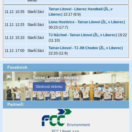
Mesto
Tatran Litovel - Liberec Handball (ŽL, v
11.12. 10:35
Starší žáci
Liberec)
15:17 (6:9)
Lions Hostivice - Tatran Litovel (ŽL, v Liberec)
11.12. 12:25
Starší žáci
30:23 (17:7)
TJ Náchod - Tatran Litovel (ŽL, v Liberec)
19:22
11.12. 15:10
Starší žáci
(11:10)
Tatran Litovel - TJ JM Chodov (ŽL, v Liberec)
11.12. 17:00
Starší žáci
22:20 (11:9)
Facebook
Tatran Litovel - házená
Sledovat stránku
Partneři:
FCC Litovel, s.r.o.