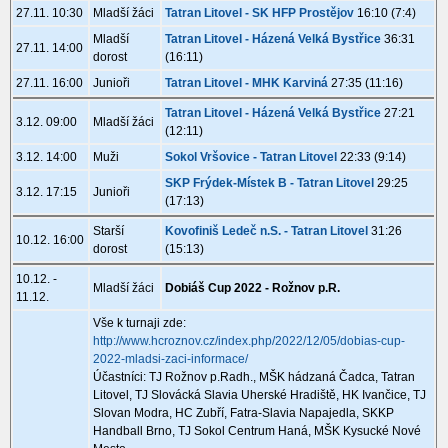
27.11. 10:30
Mladší žáci
Tatran Litovel - SK HFP Prostějov
16:10 (7:4)
Mladší
Tatran Litovel - Házená Velká Bystřice
36:31
27.11. 14:00
dorost
(16:11)
27.11. 16:00
Junioři
Tatran Litovel - MHK Karviná
27:35 (11:16)
Tatran Litovel - Házená Velká Bystřice
27:21
3.12. 09:00
Mladší žáci
(12:11)
3.12. 14:00
Muži
Sokol Vršovice - Tatran Litovel
22:33 (9:14)
SKP Frýdek-Místek B - Tatran Litovel
29:25
3.12. 17:15
Junioři
(17:13)
Starší
Kovofiniš Ledeč n.S. - Tatran Litovel
31:26
10.12. 16:00
dorost
(15:13)
10.12. -
Mladší žáci
Dobiáš Cup 2022 - Rožnov p.R.
11.12.
Vše k turnaji zde:
http://www.hcroznov.cz/index.php/2022/12/05/dobias-cup-
2022-mladsi-zaci-informace/
Účastníci: TJ Rožnov p.Radh., MŠK hádzaná Čadca, Tatran
Litovel, TJ Slovácká Slavia Uherské Hradiště, HK Ivančice, TJ
Slovan Modra, HC Zubří, Fatra-Slavia Napajedla, SKKP
Handball Brno, TJ Sokol Centrum Haná, MŠK Kysucké Nové