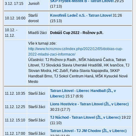
SKP Frýdek-Místek B - Tatran Litovel
29:25
3.12. 17:15
Junioři
(17:13)
Starší
Kovofiniš Ledeč n.S. - Tatran Litovel
31:26
10.12. 16:00
dorost
(15:13)
10.12. -
Mladší žáci
Dobiáš Cup 2022 - Rožnov p.R.
11.12.
Vše k turnaji zde:
http://www.hcroznov.cz/index.php/2022/12/05/dobias-cup-
2022-mladsi-zaci-informace/
Účastníci: TJ Rožnov p.Radh., MŠK hádzaná Čadca, Tatran
Litovel, TJ Slovácká Slavia Uherské Hradiště, HK Ivančice, TJ
Slovan Modra, HC Zubří, Fatra-Slavia Napajedla, SKKP
Handball Brno, TJ Sokol Centrum Haná, MŠK Kysucké Nové
Mesto
Tatran Litovel - Liberec Handball (ŽL, v
11.12. 10:35
Starší žáci
Liberec)
15:17 (6:9)
Lions Hostivice - Tatran Litovel (ŽL, v Liberec)
11.12. 12:25
Starší žáci
30:23 (17:7)
TJ Náchod - Tatran Litovel (ŽL, v Liberec)
19:22
11.12. 15:10
Starší žáci
(11:10)
Tatran Litovel - TJ JM Chodov (ŽL, v Liberec)
11.12. 17:00
Starší žáci