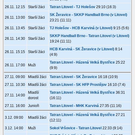
26.11. 12:15
Starší žáci
Tatran Litovel - TJ Holešov
29:10 (16:3)
SK Žeravice - SKKP Handball Brno (v Litovel)
26.11. 13:00
Starší žáci
23:21 (11:11)
26.11. 13:45
Starší žáci
TJ Holešov - HCB Karviná (v Litovel)
9:15 (5:6)
SKKP Handball Brno - Tatran Litovel (v Litovel)
26.11. 14:30
Starší žáci
19:24 (11:11)
HCB Karviná - SK Žeravice (v Litovel)
8:14
26.11. 15:15
Starší žáci
(4:9)
Tatran Litovel - Házená Velká Bystřice
25:22
26.11. 17:00
Muži
(9:9)
27.11. 09:00
Mladší žáci
Tatran Litovel - SK Žeravice
16:18 (10:9)
27.11. 10:30
Mladší žáci
Tatran Litovel - SK HFP Prostějov
16:10 (7:4)
Mladší
Tatran Litovel - Házená Velká Bystřice
36:31
27.11. 14:00
dorost
(16:11)
27.11. 16:00
Junioři
Tatran Litovel - MHK Karviná
27:35 (11:16)
Tatran Litovel - Házená Velká Bystřice
27:21
3.12. 09:00
Mladší žáci
(12:11)
3.12. 14:00
Muži
Sokol Vršovice - Tatran Litovel
22:33 (9:14)