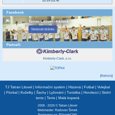
22:20 (11:9)
Facebook
Tatran Litovel - házená
Sledovat stránku
Partneři:
Kimberly-Clark, s.r.o.
[
Nahoru
]
TJ Tatran Litovel
|
Informační systém
|
Házená
|
Fotbal
|
Volejbal
|
Florbal
|
Kuželky
|
Šachy
|
Lyžování
|
Turistika
|
Horolezci
|
Stolní
tenis
|
Tenis
|
Malá kopaná
2006 - 2026 © Tatran Litovel
Webmaster:
Radovan Šimek
Postaveno na:
RSportsCMS