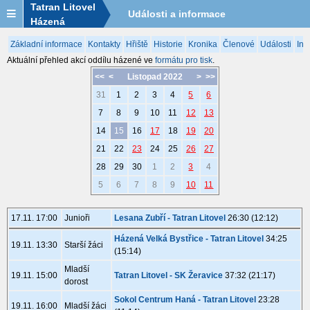
Tatran Litovel
Události a informace
Házená
Základní informace
Kontakty
Hřiště
Historie
Kronika
Členové
Události
Inf
Aktuální přehled akcí oddílu házené ve
formátu pro tisk
.
<<
<
Listopad 2022
>
>>
31
1
2
3
4
5
6
7
8
9
10
11
12
13
14
15
16
17
18
19
20
21
22
23
24
25
26
27
28
29
30
1
2
3
4
5
6
7
8
9
10
11
17.11. 17:00
Junioři
Lesana Zubří - Tatran Litovel
26:30 (12:12)
Házená Velká Bystřice - Tatran Litovel
34:25
19.11. 13:30
Starší žáci
(15:14)
Mladší
19.11. 15:00
Tatran Litovel - SK Žeravice
37:32 (21:17)
dorost
Sokol Centrum Haná - Tatran Litovel
23:28
19.11. 16:00
Mladší žáci