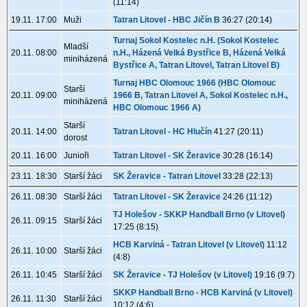
(11:14)
19.11. 17:00
Muži
Tatran Litovel - HBC Jičín B
36:27 (20:14)
Turnaj Sokol Kostelec n.H. (Sokol Kostelec
Mladší
20.11. 08:00
n.H., Házená Velká Bystřice B, Házená Velká
miniházená
Bystřice A, Tatran Litovel, Tatran Litovel B)
Turnaj HBC Olomouc 1966 (HBC Olomouc
Starší
20.11. 09:00
1966 B, Tatran Litovel A, Sokol Kostelec n.H.,
miniházená
HBC Olomouc 1966 A)
Starší
20.11. 14:00
Tatran Litovel - HC Hlučín
41:27 (20:11)
dorost
20.11. 16:00
Junioři
Tatran Litovel - SK Žeravice
30:28 (16:14)
23.11. 18:30
Starší žáci
SK Žeravice - Tatran Litovel
33:28 (22:13)
26.11. 08:30
Starší žáci
Tatran Litovel - SK Žeravice
24:26 (11:12)
TJ Holešov - SKKP Handball Brno (v Litovel)
26.11. 09:15
Starší žáci
17:25 (8:15)
HCB Karviná - Tatran Litovel (v Litovel)
11:12
26.11. 10:00
Starší žáci
(4:8)
26.11. 10:45
Starší žáci
SK Žeravice - TJ Holešov (v Litovel)
19:16 (9:7)
SKKP Handball Brno - HCB Karviná (v Litovel)
26.11. 11:30
Starší žáci
10:12 (4:6)