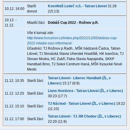
Starší
Kovofiniš Ledeč n.S. - Tatran Litovel
31:26
10.12. 16:00
dorost
(15:13)
10.12. -
Mladší žáci
Dobiáš Cup 2022 - Rožnov p.R.
11.12.
Vše k turnaji zde:
http://www.hcroznov.cz/index.php/2022/12/05/dobias-cup-
2022-mladsi-zaci-informace/
Účastníci: TJ Rožnov p.Radh., MŠK hádzaná Čadca, Tatran
Litovel, TJ Slovácká Slavia Uherské Hradiště, HK Ivančice, TJ
Slovan Modra, HC Zubří, Fatra-Slavia Napajedla, SKKP
Handball Brno, TJ Sokol Centrum Haná, MŠK Kysucké Nové
Mesto
Tatran Litovel - Liberec Handball (ŽL, v
11.12. 10:35
Starší žáci
Liberec)
15:17 (6:9)
Lions Hostivice - Tatran Litovel (ŽL, v Liberec)
11.12. 12:25
Starší žáci
30:23 (17:7)
TJ Náchod - Tatran Litovel (ŽL, v Liberec)
19:22
11.12. 15:10
Starší žáci
(11:10)
Tatran Litovel - TJ JM Chodov (ŽL, v Liberec)
11.12. 17:00
Starší žáci
22:20 (11:9)