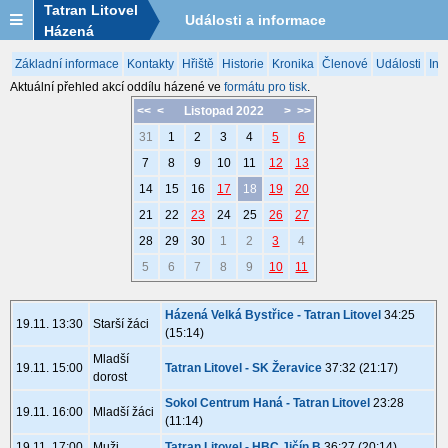
Tatran Litovel
Události a informace
Házená
Základní informace
Kontakty
Hřiště
Historie
Kronika
Členové
Události
Inf
Aktuální přehled akcí oddílu házené ve
formátu pro tisk
.
<<
<
Listopad 2022
>
>>
31
1
2
3
4
5
6
7
8
9
10
11
12
13
14
15
16
17
18
19
20
21
22
23
24
25
26
27
28
29
30
1
2
3
4
5
6
7
8
9
10
11
Házená Velká Bystřice - Tatran Litovel
34:25
19.11. 13:30
Starší žáci
(15:14)
Mladší
19.11. 15:00
Tatran Litovel - SK Žeravice
37:32 (21:17)
dorost
Sokol Centrum Haná - Tatran Litovel
23:28
19.11. 16:00
Mladší žáci
(11:14)
19.11. 17:00
Muži
Tatran Litovel - HBC Jičín B
36:27 (20:14)