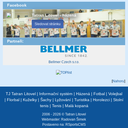
Facebook
Tatran Litovel - házená
Sledovat stránku
Partneři:
Bellmer Czech s.r.o.
[
Nahoru
]
TJ Tatran Litovel
|
Informační systém
|
Házená
|
Fotbal
|
Volejbal
|
Florbal
|
Kuželky
|
Šachy
|
Lyžování
|
Turistika
|
Horolezci
|
Stolní
tenis
|
Tenis
|
Malá kopaná
2006 - 2026 © Tatran Litovel
Webmaster:
Radovan Šimek
Postaveno na:
RSportsCMS