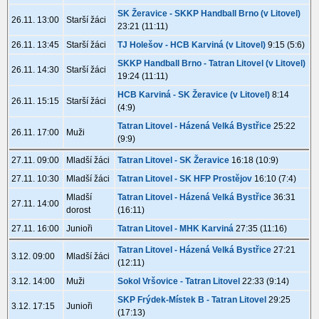
SK Žeravice - SKKP Handball Brno (v Litovel)
26.11. 13:00
Starší žáci
23:21 (11:11)
26.11. 13:45
Starší žáci
TJ Holešov - HCB Karviná (v Litovel)
9:15 (5:6)
SKKP Handball Brno - Tatran Litovel (v Litovel)
26.11. 14:30
Starší žáci
19:24 (11:11)
HCB Karviná - SK Žeravice (v Litovel)
8:14
26.11. 15:15
Starší žáci
(4:9)
Tatran Litovel - Házená Velká Bystřice
25:22
26.11. 17:00
Muži
(9:9)
27.11. 09:00
Mladší žáci
Tatran Litovel - SK Žeravice
16:18 (10:9)
27.11. 10:30
Mladší žáci
Tatran Litovel - SK HFP Prostějov
16:10 (7:4)
Mladší
Tatran Litovel - Házená Velká Bystřice
36:31
27.11. 14:00
dorost
(16:11)
27.11. 16:00
Junioři
Tatran Litovel - MHK Karviná
27:35 (11:16)
Tatran Litovel - Házená Velká Bystřice
27:21
3.12. 09:00
Mladší žáci
(12:11)
3.12. 14:00
Muži
Sokol Vršovice - Tatran Litovel
22:33 (9:14)
SKP Frýdek-Místek B - Tatran Litovel
29:25
3.12. 17:15
Junioři
(17:13)