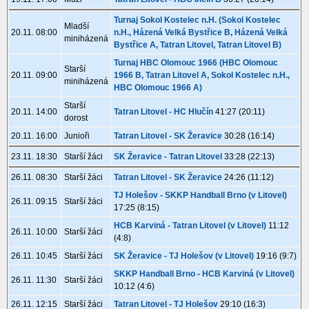
Turnaj Sokol Kostelec n.H. (Sokol Kostelec
Mladší
20.11. 08:00
n.H., Házená Velká Bystřice B, Házená Velká
miniházená
Bystřice A, Tatran Litovel, Tatran Litovel B)
Turnaj HBC Olomouc 1966 (HBC Olomouc
Starší
20.11. 09:00
1966 B, Tatran Litovel A, Sokol Kostelec n.H.,
miniházená
HBC Olomouc 1966 A)
Starší
20.11. 14:00
Tatran Litovel - HC Hlučín
41:27 (20:11)
dorost
20.11. 16:00
Junioři
Tatran Litovel - SK Žeravice
30:28 (16:14)
23.11. 18:30
Starší žáci
SK Žeravice - Tatran Litovel
33:28 (22:13)
26.11. 08:30
Starší žáci
Tatran Litovel - SK Žeravice
24:26 (11:12)
TJ Holešov - SKKP Handball Brno (v Litovel)
26.11. 09:15
Starší žáci
17:25 (8:15)
HCB Karviná - Tatran Litovel (v Litovel)
11:12
26.11. 10:00
Starší žáci
(4:8)
26.11. 10:45
Starší žáci
SK Žeravice - TJ Holešov (v Litovel)
19:16 (9:7)
SKKP Handball Brno - HCB Karviná (v Litovel)
26.11. 11:30
Starší žáci
10:12 (4:6)
26.11. 12:15
Starší žáci
Tatran Litovel - TJ Holešov
29:10 (16:3)