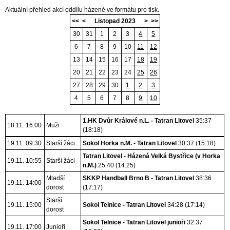
Aktuální přehled akcí oddílu házené ve
formátu pro tisk
.
<<
<
Listopad 2023
>
>>
30
31
1
2
3
4
5
6
7
8
9
10
11
12
13
14
15
16
17
18
19
20
21
22
23
24
25
26
27
28
29
30
1
2
3
4
5
6
7
8
9
10
1.HK Dvůr Králové n.L. - Tatran Litovel
35:37
18.11. 16:00
Muži
(18:18)
19.11. 09:30
Starší žáci
Sokol Horka n.M. - Tatran Litovel
30:37 (15:18)
Tatran Litovel - Házená Velká Bystřice (v Horka
19.11. 10:55
Starší žáci
n.M.)
25:40 (14:25)
Mladší
SKKP Handball Brno B - Tatran Litovel
38:36
19.11. 14:00
dorost
(17:17)
Starší
19.11. 15:00
Sokol Telnice - Tatran Litovel
34:28 (17:14)
dorost
Sokol Telnice - Tatran Litovel junioři
32:37
19.11. 17:00
Junioři