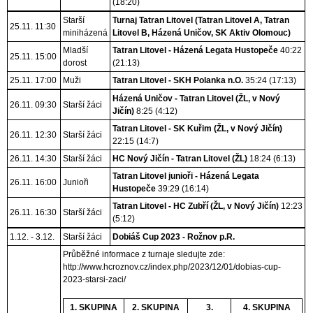
(18:20)
Starší
Turnaj Tatran Litovel (Tatran Litovel A, Tatran
25.11. 11:30
miniházená
Litovel B, Házená Uničov, SK Aktiv Olomouc)
Mladší
Tatran Litovel - Házená Legata Hustopeče
40:22
25.11. 15:00
dorost
(21:13)
25.11. 17:00
Muži
Tatran Litovel - SKH Polanka n.O.
35:24 (17:13)
Házená Uničov - Tatran Litovel (ŽL, v Nový
26.11. 09:30
Starší žáci
Jičín)
8:25 (4:12)
Tatran Litovel - SK Kuřim (ŽL, v Nový Jičín)
26.11. 12:30
Starší žáci
22:15 (14:7)
26.11. 14:30
Starší žáci
HC Nový Jičín - Tatran Litovel (ŽL)
18:24 (6:13)
Tatran Litovel junioři - Házená Legata
26.11. 16:00
Junioři
Hustopeče
39:29 (16:14)
Tatran Litovel - HC Zubří (ŽL, v Nový Jičín)
12:23
26.11. 16:30
Starší žáci
(5:12)
1.12. - 3.12.
Starší žáci
Dobiáš Cup 2023 - Rožnov p.R.
Průběžné informace z turnaje sledujte zde:
http://www.hcroznov.cz/index.php/2023/12/01/dobias-cup-
2023-starsi-zaci/
1. SKUPINA
2. SKUPINA
3.
4. SKUPINA