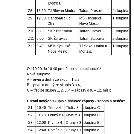
Bystrica
Z8
18:50
TJ Slovan Modra
Tatran Prešov
4.skupina
Z9
19:30
Handball club
MŠK Kysucké
1.skupina
Zlín
Nové Mesto
Z10
8:20
ŠKP Bratislava
Tatran Litovel
3.skupina
Z11
9:00
SK Žeravice
Tatran Stupava
2.skupina
Z12
9:40
MŠK Kysucké
TJ Sokol Horka n.
1.skupina
Nové Mesto
Mor z.s.
Od 10:20 do 10:40 proběhne střelecká soutěž.
Nové skupiny:
A – první a druhý ze skupin 1 a 2 ,
B – první a druhý ze skupin 3 a 4,
C – třetí ze skupin 1, 2, 3, 4 – zápasy o 9. – 12. místo
Utkání nových skupin a finálové zápasy - sobota a neděle:
S1
10:40
Třetí z 4
Třetí z 3
skupina C
S2
11:20
Druhý z 4
První z 3
skupina B
S3
12:00
První z 4
Druhý z 3
skupina B
S4
12:40
První z 2
Druhý z 1
skupina A