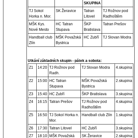
SKUPINA
TJ Sokol
SK Žeravice
Tatran
TJ Rožnov pod
Horka n. Mor.
Litovel
Radhoštěm
MŠK Kys.
HC Tatran
ŠKP
Tatran Prešov
Nové Mesto
Stupava
Bratislava
Handball club
MŠK Považská
HC Zubří
TJ Slovan Modra
Zlín
Bystrica
Utkání základních skupin - pátek a sobota:
Z1
14:20
TJ Rožnov pod
TJ Slovan Modra
4.skupina
Radh.
Z2
15:00
HC Tatran
MŠK Považská
2.skupina
Stupava
Bystrica
Z3
15:40
HC Zubří
ŠKP Bratislava
3.skupina
Z4
16:15
Tatran Prešov
TJ Rožnov pod
4.skupina
Radhoštěm
Z5
16:50
TJ Sokol Horka n.
Handball club Zlín
1.skupina
Mor.
Z6
17:30
Tatran Litovel
HC Zubří
3.skupina
Z7
18:10
MŠK Považská
SK Žeravice
2.skupina