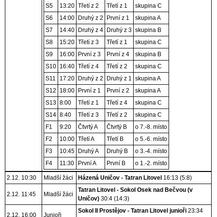
S5
13:20
Třetí z 2
Třetí z 1
skupina C
S6
14:00
Druhý z 2
První z 1
skupina A
S7
14:40
Druhý z 4
Druhý z 3
skupina B
S8
15:20
Třetí z 3
Třetí z 1
skupina C
S9
16:00
První z 3
První z 4
skupina B
S10
16:40
Třetí z 4
Třetí z 2
skupina C
S11
17:20
Druhý z 2
Druhý z 1
skupina A
S12
18:00
První z 1
První z 2
skupina A
S13
8:00
Třetí z 1
Třetí z 4
skupina C
S14
8:40
Třetí z 3
Třetí z 2
skupina C
F1
9:20
Čtvrtý A
Čtvrtý B
o 7.-8. místo
F2
10:00
Třetí A
Třetí B
o 5.-6. místo
F3
10:45
Druhý A
Druhý B
o 3.-4. místo
F4
11:30
První A
První B
o 1.-2. místo
2.12. 10:30
Mladší žáci
Házená Uničov - Tatran Litovel
16:13 (5:8)
Tatran Litovel - Sokol Osek nad Bečvou (v
2.12. 11:45
Mladší žáci
Uničov)
30:4 (14:3)
Sokol II Prostějov - Tatran Litovel junioři
23:34
2.12. 16:00
Junioři