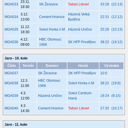
23.11.
MGA033
SK Žeravice
Tatran Litovel
33:28
(22:13)
18:30
3.12.
Házená Velká
MGA034
Cement Hranice
22:31
(12:12)
13:00
Bystřice
11.12.
MGA035
Sokol Horka n.M.
Házená Uničov
25:26
(10:13)
18:30
4.12.
HBC Olomouc
MGA036
SK HFP Prostějov
38:22
(18:12)
09:00
1966
Jaro - 10. kolo
Číslo
Termín
Domácí
Hosté
Výsledek
MGA037
SK Žeravice
SK HFP Prostějov
10:0
12.3.
HBC Olomouc
MGA038
Sokol Horka n.M.
38:22
(19:8)
11:00
1966
4.3.
Sokol Centrum
MGA039
Házená Uničov
19:24
(9:15)
12:00
Haná
4.3.
MGA040
Cement Hranice
Tatran Litovel
27:32
(16:17)
14:30
Jaro - 11. kolo