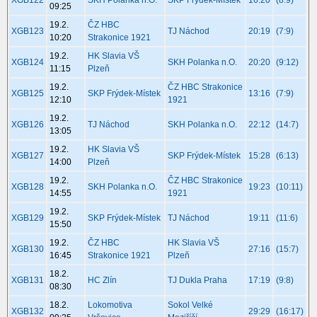
09:25
19.2.
ČZ HBC
XGB123
TJ Náchod
20:19
(7:9)
10:20
Strakonice 1921
19.2.
HK Slavia VŠ
XGB124
SKH Polanka n.O.
20:20
(9:12)
11:15
Plzeň
19.2.
ČZ HBC Strakonice
XGB125
SKP Frýdek-Místek
13:16
(7:9)
12:10
1921
19.2.
XGB126
TJ Náchod
SKH Polanka n.O.
22:12
(14:7)
13:05
19.2.
HK Slavia VŠ
XGB127
SKP Frýdek-Místek
15:28
(6:13)
14:00
Plzeň
19.2.
ČZ HBC Strakonice
XGB128
SKH Polanka n.O.
19:23
(10:11)
14:55
1921
19.2.
XGB129
SKP Frýdek-Místek
TJ Náchod
19:11
(11:6)
15:50
19.2.
ČZ HBC
HK Slavia VŠ
XGB130
27:16
(15:7)
16:45
Strakonice 1921
Plzeň
18.2.
XGB131
HC Zlín
TJ Dukla Praha
17:19
(9:8)
08:30
18.2.
Lokomotiva
Sokol Velké
XGB132
29:29
(16:17)