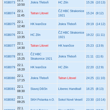
22.1.
XGB073
Jiskra Třeboň
HC Zlín
15:26
(10:13)
10:50
22.1.
ČZ HBC Strakonice
XGB074
Tatran Litovel
15:24
(9:12)
11:45
1921
22.1.
XGB075
HK Ivančice
Jiskra Třeboň
29:19
(14:12)
12:40
22.1.
ČZ HBC Strakonice
XGB076
HC Zlín
19:22
(11:11)
13:35
1921
22.1.
XGB077
Tatran Litovel
HK Ivančice
25:23
(13:9)
14:30
22.1.
ČZ HBC
XGB078
Jiskra Třeboň
21:11
(11:6)
15:25
Strakonice 1921
22.1.
XGB079
HK Ivančice
HC Zlín
22:20
(12:9)
16:20
22.1.
XGB080
Jiskra Třeboň
Tatran Litovel
24:25
(11:10)
17:15
22.1.
XGB081
Slavoj Děčín
Liberec Handball
16:25
(8:13)
08:30
22.1.
XGB082
SKH Polanka n.O.
Sokol Nové Veselí
23:30
(10:14)
09:25
22.1.