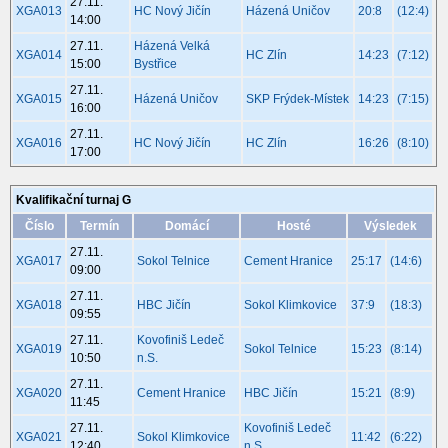
27.11.
XGA013
HC Nový Jičín
Házená Uničov
20:8
(12:4)
14:00
27.11.
Házená Velká
XGA014
HC Zlín
14:23
(7:12)
15:00
Bystřice
27.11.
XGA015
Házená Uničov
SKP Frýdek-Místek
14:23
(7:15)
16:00
27.11.
XGA016
HC Nový Jičín
HC Zlín
16:26
(8:10)
17:00
Kvalifikační turnaj G
Číslo
Termín
Domácí
Hosté
Výsledek
27.11.
XGA017
Sokol Telnice
Cement Hranice
25:17
(14:6)
09:00
27.11.
XGA018
HBC Jičín
Sokol Klimkovice
37:9
(18:3)
09:55
27.11.
Kovofiniš Ledeč
XGA019
Sokol Telnice
15:23
(8:14)
10:50
n.S.
27.11.
XGA020
Cement Hranice
HBC Jičín
15:21
(8:9)
11:45
27.11.
Kovofiniš Ledeč
XGA021
Sokol Klimkovice
11:42
(6:22)
12:40
n.S.