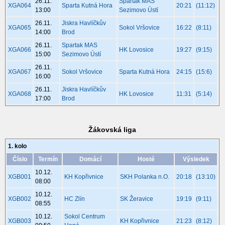
26.11.
Spartak MAS
XGA064
Sparta Kutná Hora
20:21
(11:12)
13:00
Sezimovo Ústí
26.11.
Jiskra Havlíčkův
XGA065
Sokol Vršovice
16:22
(8:11)
14:00
Brod
26.11.
Spartak MAS
XGA066
HK Lovosice
19:27
(9:15)
15:00
Sezimovo Ústí
26.11.
XGA067
Sokol Vršovice
Sparta Kutná Hora
24:15
(15:6)
16:00
26.11.
Jiskra Havlíčkův
XGA068
HK Lovosice
11:31
(5:14)
17:00
Brod
Žákovská liga
1. kolo
Číslo
Termín
Domácí
Hosté
Výsledek
10.12.
XGB001
KH Kopřivnice
SKH Polanka n.O.
20:18
(13:10)
08:00
10.12.
XGB002
HC Zlín
SK Žeravice
19:19
(9:11)
08:55
10.12.
Sokol Centrum
XGB003
KH Kopřivnice
21:23
(8:12)