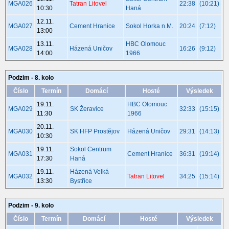
MGA026
Tatran Litovel
22:38
(10:21)
10:30
Haná
12.11.
MGA027
Cement Hranice
Sokol Horka n.M.
20:24
(7:12)
13:00
13.11.
HBC Olomouc
MGA028
Házená Uničov
16:26
(9:12)
14:00
1966
Podzim - 8. kolo
Číslo
Termín
Domácí
Hosté
Výsledek
19.11.
HBC Olomouc
MGA029
SK Žeravice
32:33
(15:15)
11:30
1966
20.11.
MGA030
SK HFP Prostějov
Házená Uničov
29:31
(14:13)
10:30
19.11.
Sokol Centrum
MGA031
Cement Hranice
36:31
(19:14)
17:30
Haná
19.11.
Házená Velká
MGA032
Tatran Litovel
34:25
(15:14)
13:30
Bystřice
Podzim - 9. kolo
Číslo
Termín
Domácí
Hosté
Výsledek