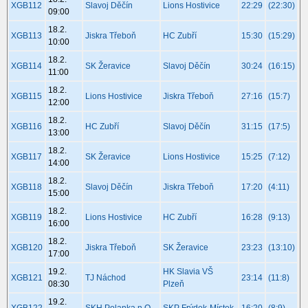
XGB112
Slavoj Děčín
Lions Hostivice
22:29
(22:30)
09:00
18.2.
XGB113
Jiskra Třeboň
HC Zubří
15:30
(15:29)
10:00
18.2.
XGB114
SK Žeravice
Slavoj Děčín
30:24
(16:15)
11:00
18.2.
XGB115
Lions Hostivice
Jiskra Třeboň
27:16
(15:7)
12:00
18.2.
XGB116
HC Zubří
Slavoj Děčín
31:15
(17:5)
13:00
18.2.
XGB117
SK Žeravice
Lions Hostivice
15:25
(7:12)
14:00
18.2.
XGB118
Slavoj Děčín
Jiskra Třeboň
17:20
(4:11)
15:00
18.2.
XGB119
Lions Hostivice
HC Zubří
16:28
(9:13)
16:00
18.2.
XGB120
Jiskra Třeboň
SK Žeravice
23:23
(13:10)
17:00
19.2.
HK Slavia VŠ
XGB121
TJ Náchod
23:14
(11:8)
08:30
Plzeň
19.2.
XGB122
SKH Polanka n.O.
SKP Frýdek-Místek
16:20
(8:9)