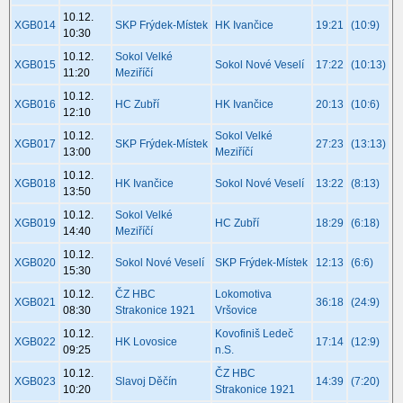
10.12.
XGB014
SKP Frýdek-Místek
HK Ivančice
19:21
(10:9)
10:30
10.12.
Sokol Velké
XGB015
Sokol Nové Veselí
17:22
(10:13)
11:20
Meziříčí
10.12.
XGB016
HC Zubří
HK Ivančice
20:13
(10:6)
12:10
10.12.
Sokol Velké
XGB017
SKP Frýdek-Místek
27:23
(13:13)
13:00
Meziříčí
10.12.
XGB018
HK Ivančice
Sokol Nové Veselí
13:22
(8:13)
13:50
10.12.
Sokol Velké
XGB019
HC Zubří
18:29
(6:18)
14:40
Meziříčí
10.12.
XGB020
Sokol Nové Veselí
SKP Frýdek-Místek
12:13
(6:6)
15:30
10.12.
ČZ HBC
Lokomotiva
XGB021
36:18
(24:9)
08:30
Strakonice 1921
Vršovice
10.12.
Kovofiniš Ledeč
XGB022
HK Lovosice
17:14
(12:9)
09:25
n.S.
10.12.
ČZ HBC
XGB023
Slavoj Děčín
14:39
(7:20)
10:20
Strakonice 1921