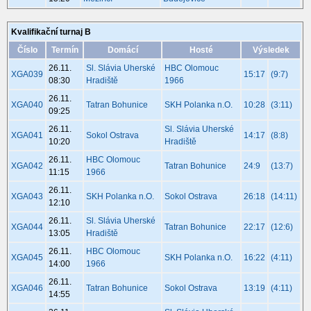
Kvalifikační turnaj B
Číslo
Termín
Domácí
Hosté
Výsledek
26.11.
Sl. Slávia Uherské
HBC Olomouc
XGA039
15:17
(9:7)
08:30
Hradiště
1966
26.11.
XGA040
Tatran Bohunice
SKH Polanka n.O.
10:28
(3:11)
09:25
26.11.
Sl. Slávia Uherské
XGA041
Sokol Ostrava
14:17
(8:8)
10:20
Hradiště
26.11.
HBC Olomouc
XGA042
Tatran Bohunice
24:9
(13:7)
11:15
1966
26.11.
XGA043
SKH Polanka n.O.
Sokol Ostrava
26:18
(14:11)
12:10
26.11.
Sl. Slávia Uherské
XGA044
Tatran Bohunice
22:17
(12:6)
13:05
Hradiště
26.11.
HBC Olomouc
XGA045
SKH Polanka n.O.
16:22
(4:11)
14:00
1966
26.11.
XGA046
Tatran Bohunice
Sokol Ostrava
13:19
(4:11)
14:55