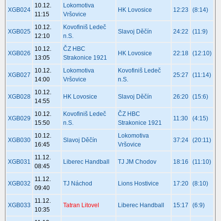
10.12.
Lokomotiva
XGB024
HK Lovosice
12:23
(8:14)
11:15
Vršovice
10.12.
Kovofiniš Ledeč
XGB025
Slavoj Děčín
24:22
(11:9)
12:10
n.S.
10.12.
ČZ HBC
XGB026
HK Lovosice
22:18
(12:10)
13:05
Strakonice 1921
10.12.
Lokomotiva
Kovofiniš Ledeč
XGB027
25:27
(11:14)
14:00
Vršovice
n.S.
10.12.
XGB028
HK Lovosice
Slavoj Děčín
26:20
(15:6)
14:55
10.12.
Kovofiniš Ledeč
ČZ HBC
XGB029
11:30
(4:15)
15:50
n.S.
Strakonice 1921
10.12.
Lokomotiva
XGB030
Slavoj Děčín
37:24
(20:11)
16:45
Vršovice
11.12.
XGB031
Liberec Handball
TJ JM Chodov
18:16
(11:10)
08:45
11.12.
XGB032
TJ Náchod
Lions Hostivice
17:20
(8:10)
09:40
11.12.
XGB033
Tatran Litovel
Liberec Handball
15:17
(6:9)
10:35