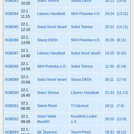
XGB083
Sokol Telnice
Slavoj Děčín
28:13
(19:8)
10:20
22.1.
XGB084
Liberec Handball
SKH Polanka n.O.
24:24
(13:11)
11:15
22.1.
XGB085
Sokol Nové Veselí
Sokol Telnice
25:21
(14:11)
12:10
22.1.
XGB086
Slavoj Děčín
SKH Polanka n.O.
20:26
(9:11)
13:05
22.1.
XGB087
Liberec Handball
Sokol Nové Veselí
14:25
(5:15)
14:00
22.1.
XGB088
SKH Polanka n.O.
Sokol Telnice
11:30
(5:19)
14:55
22.1.
XGB089
Sokol Nové Veselí
Slavoj Děčín
30:11
(17:4)
15:50
22.1.
XGB090
Sokol Telnice
Liberec Handball
21:23
(11:13)
16:45
22.1.
XGB091
Talent Plzeň
TJ Náchod
18:11
(7:6)
08:30
22.1.
Sokol Velké
Kovofiniš Ledeč
XGB092
29:20
(13:9)
09:30
Meziříčí
n.S.
22.1.
XGB093
SK Žeravice
Talent Plzeň
18:32
(8:12)