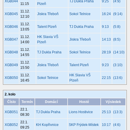
XGB044
TJ Dukla Praha
9:25
(4:9)
11:15
Plzeň
11.12.
XGB045
Jiskra Třeboň
Sokol Telnice
16:24
(9:14)
12:10
11.12.
XGB046
Talent Plzeň
TJ Dukla Praha
9:13
(5:8)
13:05
11.12.
HK Slavia VŠ
XGB047
Jiskra Třeboň
14:13
(8:5)
14:00
Plzeň
11.12.
XGB048
TJ Dukla Praha
Sokol Telnice
28:19
(14:10)
14:55
11.12.
XGB049
Jiskra Třeboň
Talent Plzeň
9:23
(3:10)
15:50
11.12.
HK Slavia VŠ
XGB050
Sokol Telnice
22:15
(13:6)
16:45
Plzeň
2. kolo
Číslo
Termín
Domácí
Hosté
Výsledek
22.1.
XGB051
TJ Dukla Praha
Lions Hostivice
25:13
(13:3)
08:30
22.1.
XGB052
KH Kopřivnice
SKP Frýdek-Místek
10:17
(4:6)
09:25