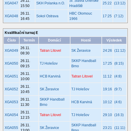
26.11.
Sl. Slávia Uherské
XGA047
SKH Polanka n.O.
25:22
(13:12)
15:50
Hradiště
26.11.
HBC Olomouc
XGA048
Sokol Ostrava
17:25
(7:12)
16:45
1966
Kvalifikační turnaj E
Číslo
Termín
Domácí
Hosté
Výsledek
26.11.
XGA049
Tatran Litovel
SK Žeravice
24:26
(11:12)
08:30
26.11.
SKKP Handball
XGA050
TJ Holešov
17:25
(8:15)
09:15
Brno
26.11.
XGA051
HCB Karviná
Tatran Litovel
11:12
(4:8)
10:00
26.11.
XGA052
SK Žeravice
TJ Holešov
19:16
(9:7)
10:45
26.11.
SKKP Handball
XGA053
HCB Karviná
10:12
(4:6)
11:30
Brno
26.11.
XGA054
Tatran Litovel
TJ Holešov
29:10
(16:3)
12:15
26.11.
SKKP Handball
XGA055
SK Žeravice
23:21
(11:11)
13:00
Brno