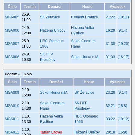
Číslo
Termín
Domácí
Hosté
Výsledek
25.9.
MGA005
SK Žeravice
Cement Hranice
21:22
(10:11)
11:00
24.9.
Házená Velká
MGA006
Házená Uničov
16:29
(9:14)
12:00
Bystřice
25.9.
HBC Olomouc
Sokol Centrum
MGA007
31:38
(19:20)
11:00
1966
Haná
24.9.
SK HFP
MGA008
Sokol Horka n.M.
31:33
(16:17)
10:30
Prostějov
Podzim - 3. kolo
Číslo
Termín
Domácí
Hosté
Výsledek
2.10.
MGA009
Sokol Horka n.M.
SK Žeravice
23:28
(9:14)
15:00
2.10.
Sokol Centrum
SK HFP
MGA010
32:21
(18:8)
14:30
Haná
Prostějov
1.10.
Házená Velká
HBC Olomouc
MGA011
33:22
(19:12)
13:30
Bystřice
1966
1.10.
MGA012
Tatran Litovel
Házená Uničov
29:18
(15:9)