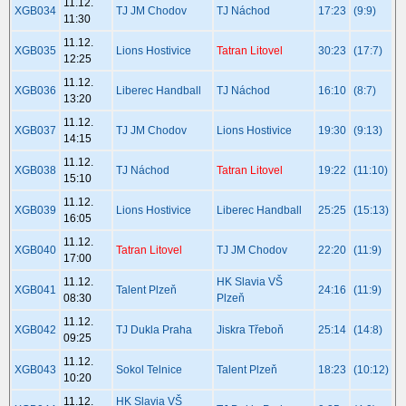
11.12.
XGB034
TJ JM Chodov
TJ Náchod
17:23
(9:9)
11:30
11.12.
XGB035
Lions Hostivice
Tatran Litovel
30:23
(17:7)
12:25
11.12.
XGB036
Liberec Handball
TJ Náchod
16:10
(8:7)
13:20
11.12.
XGB037
TJ JM Chodov
Lions Hostivice
19:30
(9:13)
14:15
11.12.
XGB038
TJ Náchod
Tatran Litovel
19:22
(11:10)
15:10
11.12.
XGB039
Lions Hostivice
Liberec Handball
25:25
(15:13)
16:05
11.12.
XGB040
Tatran Litovel
TJ JM Chodov
22:20
(11:9)
17:00
11.12.
HK Slavia VŠ
XGB041
Talent Plzeň
24:16
(11:9)
08:30
Plzeň
11.12.
XGB042
TJ Dukla Praha
Jiskra Třeboň
25:14
(14:8)
09:25
11.12.
XGB043
Sokol Telnice
Talent Plzeň
18:23
(10:12)
10:20
11.12.
HK Slavia VŠ