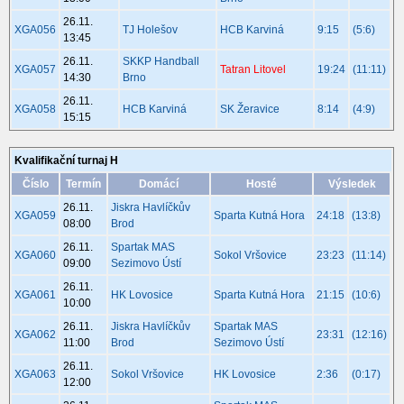
26.11.
XGA056
TJ Holešov
HCB Karviná
9:15
(5:6)
13:45
26.11.
SKKP Handball
XGA057
Tatran Litovel
19:24
(11:11)
14:30
Brno
26.11.
XGA058
HCB Karviná
SK Žeravice
8:14
(4:9)
15:15
Kvalifikační turnaj H
Číslo
Termín
Domácí
Hosté
Výsledek
26.11.
Jiskra Havlíčkův
XGA059
Sparta Kutná Hora
24:18
(13:8)
08:00
Brod
26.11.
Spartak MAS
XGA060
Sokol Vršovice
23:23
(11:14)
09:00
Sezimovo Ústí
26.11.
XGA061
HK Lovosice
Sparta Kutná Hora
21:15
(10:6)
10:00
26.11.
Jiskra Havlíčkův
Spartak MAS
XGA062
23:31
(12:16)
11:00
Brod
Sezimovo Ústí
26.11.
XGA063
Sokol Vršovice
HK Lovosice
2:36
(0:17)
12:00