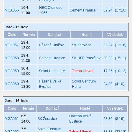
10:15
Prostějov
16.4.
HBC Olomouc
MGA056
Cement Hranice
32:24
(17:10)
11:00
1966
Jaro - 15. kolo
Číslo
Termín
Domácí
Hosté
Výsledek
29.4.
MGA057
Házená Uničov
SK Žeravice
23:27
(12:18)
12:00
29.4.
MGA058
Cement Hranice
SK HFP Prostějov
30:22
(15:11)
11:30
30.4.
MGA059
Sokol Horka n.M.
Tatran Litovel
17:26
(10:12)
15:00
29.4.
Házená Velká
Sokol Centrum
MGA060
24:30
(4:10)
13:30
Bystřice
Haná
Jaro - 16. kolo
Číslo
Termín
Domácí
Hosté
Výsledek
6.5.
Házená Velká
MGA061
SK Žeravice
23:30
(8:19)
14:00
Bystřice
7.5.
Sokol Centrum
MGA062
Tatran Litovel
38:33
(23:18)