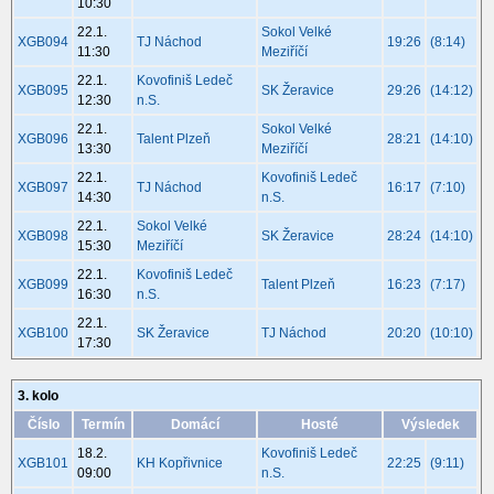
10:30
22.1.
Sokol Velké
XGB094
TJ Náchod
19:26
(8:14)
11:30
Meziříčí
22.1.
Kovofiniš Ledeč
XGB095
SK Žeravice
29:26
(14:12)
12:30
n.S.
22.1.
Sokol Velké
XGB096
Talent Plzeň
28:21
(14:10)
13:30
Meziříčí
22.1.
Kovofiniš Ledeč
XGB097
TJ Náchod
16:17
(7:10)
14:30
n.S.
22.1.
Sokol Velké
XGB098
SK Žeravice
28:24
(14:10)
15:30
Meziříčí
22.1.
Kovofiniš Ledeč
XGB099
Talent Plzeň
16:23
(7:17)
16:30
n.S.
22.1.
XGB100
SK Žeravice
TJ Náchod
20:20
(10:10)
17:30
3. kolo
Číslo
Termín
Domácí
Hosté
Výsledek
18.2.
Kovofiniš Ledeč
XGB101
KH Kopřivnice
22:25
(9:11)
09:00
n.S.