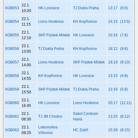
22.1.
XGB053
HK Lovosice
TJ Dukla Praha
13:17
(5:6)
10:20
22.1.
XGB054
Lions Hostivice
KH Kopřivnice
24:15
(13:5)
11:15
22.1.
XGB055
SKP Frýdek-Místek
HK Lovosice
10:16
(7:8)
12:10
22.1.
XGB056
TJ Dukla Praha
KH Kopřivnice
18:12
(9:6)
13:05
22.1.
XGB057
Lions Hostivice
SKP Frýdek-Místek
18:19
(9:10)
14:00
22.1.
XGB058
KH Kopřivnice
HK Lovosice
13:15
(4:8)
14:55
22.1.
XGB059
SKP Frýdek-Místek
TJ Dukla Praha
13:16
(5:8)
15:50
22.1.
XGB060
HK Lovosice
Lions Hostivice
20:17
(11:11)
16:45
22.1.
Sokol Centrum
XGB061
TJ JM Chodov
13:25
(6:12)
08:30
Haná
22.1.
Lokomotiva
XGB062
HC Zubří
15:28
(8:15)
09:25
Vršovice