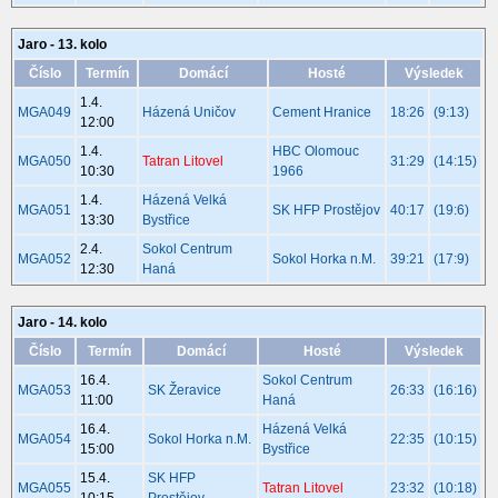
Jaro - 13. kolo
Číslo
Termín
Domácí
Hosté
Výsledek
1.4.
MGA049
Házená Uničov
Cement Hranice
18:26
(9:13)
12:00
1.4.
HBC Olomouc
MGA050
Tatran Litovel
31:29
(14:15)
10:30
1966
1.4.
Házená Velká
MGA051
SK HFP Prostějov
40:17
(19:6)
13:30
Bystřice
2.4.
Sokol Centrum
MGA052
Sokol Horka n.M.
39:21
(17:9)
12:30
Haná
Jaro - 14. kolo
Číslo
Termín
Domácí
Hosté
Výsledek
16.4.
Sokol Centrum
MGA053
SK Žeravice
26:33
(16:16)
11:00
Haná
16.4.
Házená Velká
MGA054
Sokol Horka n.M.
22:35
(10:15)
15:00
Bystřice
15.4.
SK HFP
MGA055
Tatran Litovel
23:32
(10:18)