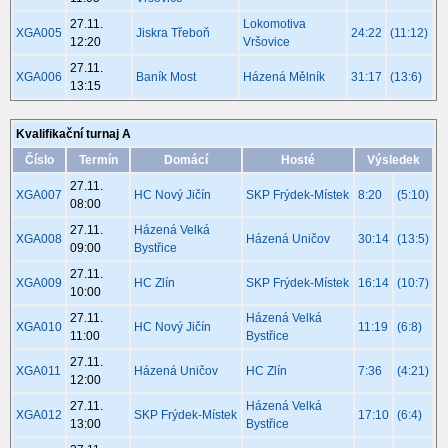
27.11.
Lokomotiva
XGA005
Jiskra Třeboň
24:22
(11:12)
12:20
Vršovice
27.11.
XGA006
Baník Most
Házená Mělník
31:17
(13:6)
13:15
Kvalifikační turnaj A
Číslo
Termín
Domácí
Hosté
Výsledek
27.11.
XGA007
HC Nový Jičín
SKP Frýdek-Místek
8:20
(5:10)
08:00
27.11.
Házená Velká
XGA008
Házená Uničov
30:14
(13:5)
09:00
Bystřice
27.11.
XGA009
HC Zlín
SKP Frýdek-Místek
16:14
(10:7)
10:00
27.11.
Házená Velká
XGA010
HC Nový Jičín
11:19
(6:8)
11:00
Bystřice
27.11.
XGA011
Házená Uničov
HC Zlín
7:36
(4:21)
12:00
27.11.
Házená Velká
XGA012
SKP Frýdek-Místek
17:10
(6:4)
13:00
Bystřice