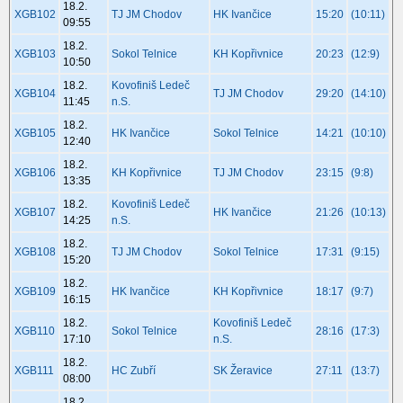
18.2.
XGB102
TJ JM Chodov
HK Ivančice
15:20
(10:11)
09:55
18.2.
XGB103
Sokol Telnice
KH Kopřivnice
20:23
(12:9)
10:50
18.2.
Kovofiniš Ledeč
XGB104
TJ JM Chodov
29:20
(14:10)
11:45
n.S.
18.2.
XGB105
HK Ivančice
Sokol Telnice
14:21
(10:10)
12:40
18.2.
XGB106
KH Kopřivnice
TJ JM Chodov
23:15
(9:8)
13:35
18.2.
Kovofiniš Ledeč
XGB107
HK Ivančice
21:26
(10:13)
14:25
n.S.
18.2.
XGB108
TJ JM Chodov
Sokol Telnice
17:31
(9:15)
15:20
18.2.
XGB109
HK Ivančice
KH Kopřivnice
18:17
(9:7)
16:15
18.2.
Kovofiniš Ledeč
XGB110
Sokol Telnice
28:16
(17:3)
17:10
n.S.
18.2.
XGB111
HC Zubří
SK Žeravice
27:11
(13:7)
08:00
18.2.