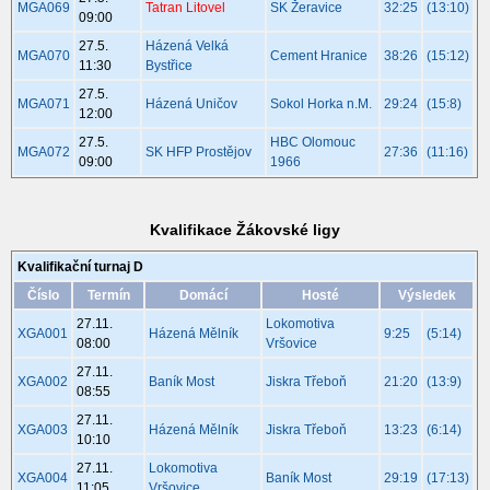
MGA069
Tatran Litovel
SK Žeravice
32:25
(13:10)
09:00
27.5.
Házená Velká
MGA070
Cement Hranice
38:26
(15:12)
11:30
Bystřice
27.5.
MGA071
Házená Uničov
Sokol Horka n.M.
29:24
(15:8)
12:00
27.5.
HBC Olomouc
MGA072
SK HFP Prostějov
27:36
(11:16)
09:00
1966
Kvalifikace Žákovské ligy
Kvalifikační turnaj D
Číslo
Termín
Domácí
Hosté
Výsledek
27.11.
Lokomotiva
XGA001
Házená Mělník
9:25
(5:14)
08:00
Vršovice
27.11.
XGA002
Baník Most
Jiskra Třeboň
21:20
(13:9)
08:55
27.11.
XGA003
Házená Mělník
Jiskra Třeboň
13:23
(6:14)
10:10
27.11.
Lokomotiva
XGA004
Baník Most
29:19
(17:13)
11:05
Vršovice