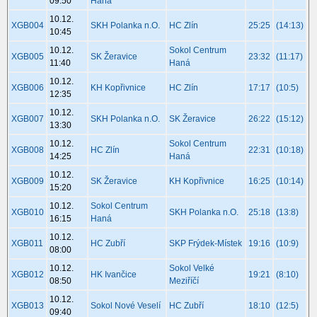
09:50
Haná
10.12.
XGB004
SKH Polanka n.O.
HC Zlín
25:25
(14:13)
10:45
10.12.
Sokol Centrum
XGB005
SK Žeravice
23:32
(11:17)
11:40
Haná
10.12.
XGB006
KH Kopřivnice
HC Zlín
17:17
(10:5)
12:35
10.12.
XGB007
SKH Polanka n.O.
SK Žeravice
26:22
(15:12)
13:30
10.12.
Sokol Centrum
XGB008
HC Zlín
22:31
(10:18)
14:25
Haná
10.12.
XGB009
SK Žeravice
KH Kopřivnice
16:25
(10:14)
15:20
10.12.
Sokol Centrum
XGB010
SKH Polanka n.O.
25:18
(13:8)
16:15
Haná
10.12.
XGB011
HC Zubří
SKP Frýdek-Místek
19:16
(10:9)
08:00
10.12.
Sokol Velké
XGB012
HK Ivančice
19:21
(8:10)
08:50
Meziříčí
10.12.
XGB013
Sokol Nové Veselí
HC Zubří
18:10
(12:5)
09:40