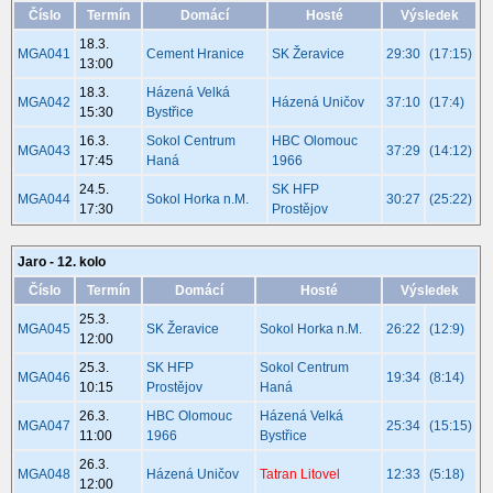
Číslo
Termín
Domácí
Hosté
Výsledek
18.3.
MGA041
Cement Hranice
SK Žeravice
29:30
(17:15)
13:00
18.3.
Házená Velká
MGA042
Házená Uničov
37:10
(17:4)
15:30
Bystřice
16.3.
Sokol Centrum
HBC Olomouc
MGA043
37:29
(14:12)
17:45
Haná
1966
24.5.
SK HFP
MGA044
Sokol Horka n.M.
30:27
(25:22)
17:30
Prostějov
Jaro - 12. kolo
Číslo
Termín
Domácí
Hosté
Výsledek
25.3.
MGA045
SK Žeravice
Sokol Horka n.M.
26:22
(12:9)
12:00
25.3.
SK HFP
Sokol Centrum
MGA046
19:34
(8:14)
10:15
Prostějov
Haná
26.3.
HBC Olomouc
Házená Velká
MGA047
25:34
(15:15)
11:00
1966
Bystřice
26.3.
MGA048
Házená Uničov
Tatran Litovel
12:33
(5:18)
12:00