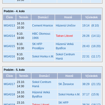
10:30
Podzim - 4. kolo
Číslo
Termín
Domácí
Hosté
Výsledek
16.10.
MGA013
Cement Hranice
Házená Uničov
19:14
(8:10)
10:30
9.10.
HBC Olomouc
MGA014
Tatran Litovel
26:26
(14:11)
18:00
1966
9.10.
SK HFP
Házená Velká
MGA015
26:43
(16:20)
10:30
Prostějov
Bystřice
9.10.
Sokol Centrum
MGA016
Sokol Horka n.M.
22:31
(11:17)
15:00
Haná
Podzim - 5. kolo
Číslo
Termín
Domácí
Hosté
Výsledek
23.10.
Sokol Centrum
MGA017
SK Žeravice
38:29
(21:15)
14:30
Haná
16.10.
Házená Velká
MGA018
Sokol Horka n.M.
37:17
(15:9)
14:00
Bystřice
23.10.
SK HFP
MGA019
Tatran Litovel
38:34
(18:17)