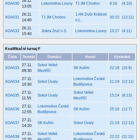
26.11.
XGA030
Lokomotiva Louny
TJ JM Chodov
8:16
(4:10)
13:05
26.11.
1.HK Dvůr Králové
XGA031
TJ JM Chodov
30:15
(13:11)
14:40
n.L.
26.11.
XGA032
Jiskra Zruč n.S.
Lokomotiva Louny
10:27
(4:11)
15:40
Kvalifikační turnaj F
Číslo
Termín
Domácí
Hosté
Výsledek
27.11.
Sokol Velké
XGA033
SK Kuřim
22:18
(16:9)
09:30
Meziříčí
27.11.
Lokomotiva České
XGA034
Sokol Úvaly
21:19
(12:11)
10:30
Budějovice
27.11.
Sokol Velké
XGA035
Sokol Úvaly
15:24
(8:13)
11:55
Meziříčí
27.11.
Lokomotiva České
XGA036
SK Kuřim
25:16
(12:7)
12:55
Budějovice
27.11.
XGA037
SK Kuřim
Sokol Úvaly
21:19
(12:12)
14:20
27.11.
Sokol Velké
Lokomotiva České
XGA038
22:22
(11:11)
15:20
Meziříčí
Budějovice