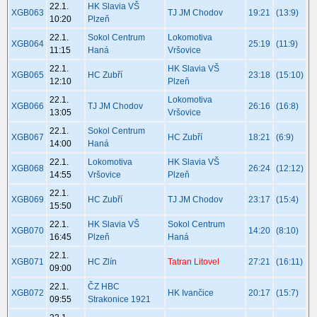
22.1.
HK Slavia VŠ
XGB063
TJ JM Chodov
19:21
(13:9)
10:20
Plzeň
22.1.
Sokol Centrum
Lokomotiva
XGB064
25:19
(11:9)
11:15
Haná
Vršovice
22.1.
HK Slavia VŠ
XGB065
HC Zubří
23:18
(15:10)
12:10
Plzeň
22.1.
Lokomotiva
XGB066
TJ JM Chodov
26:16
(16:8)
13:05
Vršovice
22.1.
Sokol Centrum
XGB067
HC Zubří
18:21
(6:9)
14:00
Haná
22.1.
Lokomotiva
HK Slavia VŠ
XGB068
26:24
(12:12)
14:55
Vršovice
Plzeň
22.1.
XGB069
HC Zubří
TJ JM Chodov
23:17
(15:4)
15:50
22.1.
HK Slavia VŠ
Sokol Centrum
XGB070
14:20
(8:10)
16:45
Plzeň
Haná
22.1.
XGB071
HC Zlín
Tatran Litovel
27:21
(16:11)
09:00
22.1.
ČZ HBC
XGB072
HK Ivančice
20:17
(15:7)
09:55
Strakonice 1921