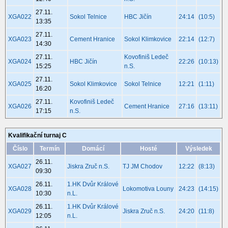
27.11.
XGA022
Sokol Telnice
HBC Jičín
24:14
(10:5)
13:35
27.11.
XGA023
Cement Hranice
Sokol Klimkovice
22:14
(12:7)
14:30
27.11.
Kovofiniš Ledeč
XGA024
HBC Jičín
22:26
(10:13)
15:25
n.S.
27.11.
XGA025
Sokol Klimkovice
Sokol Telnice
12:21
(1:11)
16:20
27.11.
Kovofiniš Ledeč
XGA026
Cement Hranice
27:16
(13:11)
17:15
n.S.
Kvalifikační turnaj C
Číslo
Termín
Domácí
Hosté
Výsledek
26.11.
XGA027
Jiskra Zruč n.S.
TJ JM Chodov
12:22
(8:13)
09:30
26.11.
1.HK Dvůr Králové
XGA028
Lokomotiva Louny
24:23
(14:15)
10:30
n.L.
26.11.
1.HK Dvůr Králové
XGA029
Jiskra Zruč n.S.
24:20
(11:8)
12:05
n.L.