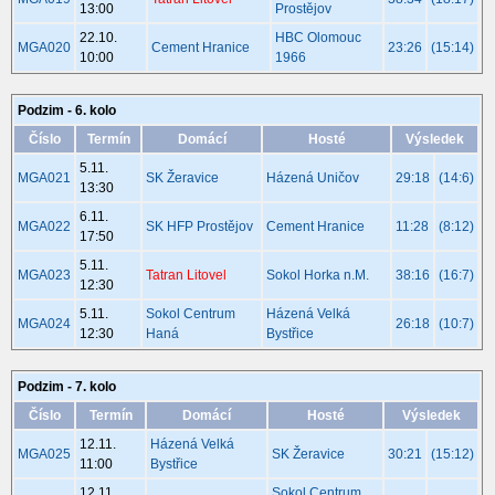
13:00
Prostějov
22.10.
HBC Olomouc
MGA020
Cement Hranice
23:26
(15:14)
10:00
1966
Podzim - 6. kolo
Číslo
Termín
Domácí
Hosté
Výsledek
5.11.
MGA021
SK Žeravice
Házená Uničov
29:18
(14:6)
13:30
6.11.
MGA022
SK HFP Prostějov
Cement Hranice
11:28
(8:12)
17:50
5.11.
MGA023
Tatran Litovel
Sokol Horka n.M.
38:16
(16:7)
12:30
5.11.
Sokol Centrum
Házená Velká
MGA024
26:18
(10:7)
12:30
Haná
Bystřice
Podzim - 7. kolo
Číslo
Termín
Domácí
Hosté
Výsledek
12.11.
Házená Velká
MGA025
SK Žeravice
30:21
(15:12)
11:00
Bystřice
12.11.
Sokol Centrum