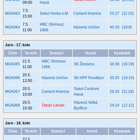
09:00
Haná
7.5.
MGA063
Sokol Horka n.M.
Cement Hranice
25:27
(11:10)
15:00
7.5.
HBC Olomouc
MGA064
Házená Uničov
40:18
(19:9)
11:00
1966
Jaro - 17. kolo
Číslo
Termín
Domácí
Hosté
Výsledek
21.5.
HBC Olomouc
MGA065
SK Žeravice
34:38
(16:19)
11:00
1966
20.5.
MGA066
Házená Uničov
SK HFP Prostějov
35:25
(19:10)
12:00
20.5.
Sokol Centrum
MGA067
Cement Hranice
26:33
(11:18)
10:00
Haná
20.5.
Házená Velká
MGA068
Tatran Litovel
24:24
(12:12)
10:30
Bystřice
Jaro - 18. kolo
Číslo
Termín
Domácí
Hosté
Výsledek
27.5.