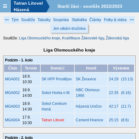
Tatran Litovel
Starší žáci - soutěže 2022/2023
Házená
<<
Tým
Soutěže
Tabulky
Soupiska
Statistika
Články
Fotky & videa
>>
Jen utkání družstva
Soutěže:
Liga Olomouckého kraje
,
Kvalifikace Žákovské ligy
,
Žákovská liga
Liga Olomouckého kraje
Podzim - 1. kolo
Číslo
Termín
Domácí
Hosté
Výsledek
18.9.
MGA001
SK HFP Prostějov
SK Žeravice
24:29
(15:13)
10:30
18.9.
HBC Olomouc
MGA002
Sokol Horka n.M.
22:35
(6:16)
14:00
1966
18.9.
Sokol Centrum
MGA003
Házená Uničov
42:17
(21:7)
14:30
Haná
17.9.
MGA004
Tatran Litovel
Cement Hranice
25:15
(8:6)
10:30
Podzim - 2. kolo